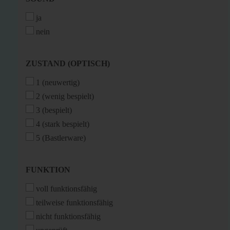
ja
nein
ZUSTAND
ZUSTAND (OPTISCH)
(OPTISCH)
1 (neuwertig)
2 (wenig bespielt)
3 (bespielt)
4 (stark bespielt)
5 (Bastlerware)
FUNKTION
FUNKTION
voll funktionsfähig
teilweise funktionsfähig
nicht funktionsfähig