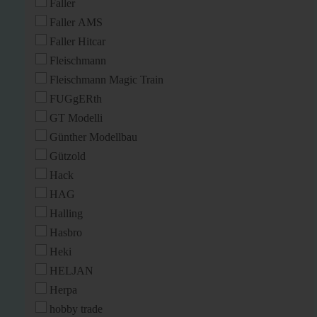
Faller
Faller AMS
Faller Hitcar
Fleischmann
Fleischmann Magic Train
FUGgERth
GT Modelli
Günther Modellbau
Gützold
Hack
HAG
Halling
Hasbro
Heki
HELJAN
Herpa
hobby trade