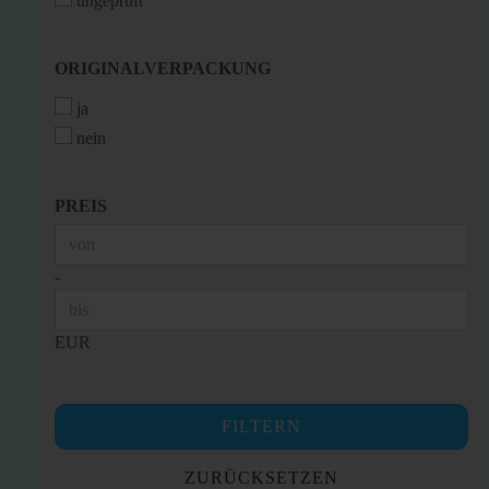
ungeprüft
ORIGINALVERPACKUNG
ORIGINALVERPACKUNG
ja
nein
PREIS
PREIS
Preis bis
-
EUR
FILTERN
ZURÜCKSETZEN