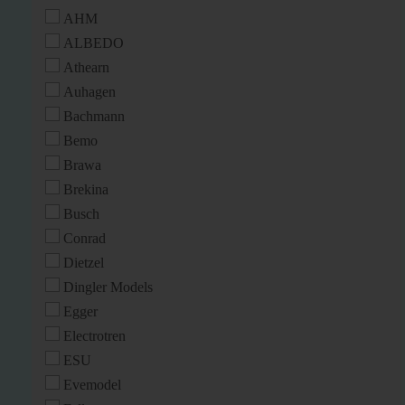
AHM
ALBEDO
Athearn
Auhagen
Bachmann
Bemo
Brawa
Brekina
Busch
Conrad
Dietzel
Dingler Models
Egger
Electrotren
ESU
Evemodel