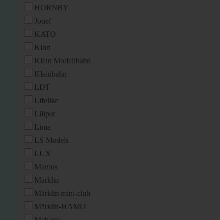
HORNBY
Jouef
KATO
Kibri
Klein Modellbahn
Kleinbahn
LDT
Lifelike
Liliput
Lima
LS Models
LUX
Mamos
Märklin
Märklin mini-club
Märklin-HAMO
Mehano