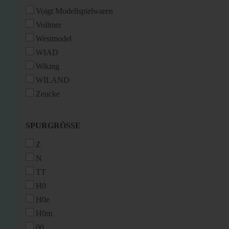
Voigt Modellspielwaren
Vollmer
Westmodel
WIAD
Wiking
WILAND
Zeucke
SPURGRÖSSE
SPURGRÖSSE
Z
N
TT
H0
H0e
H0m
00