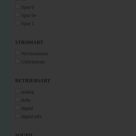
Spur 0
Spur 0e
Spur 1
STROMART
STROMART
Wechselstrom
Gleichstrom
BETRIEBSART
BETRIEBSART
analog
delta
digital
digital mfx
SOUND
SOUND