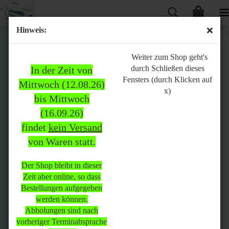
Hinweis:
Bitte
Weiter zum Shop geht's
durch Schließen dieses
In der Zeit von
beachten:
Fensters (durch Klicken auf
Mittwoch (12.08.26)
x)
bis Mittwoch
(16.09.26)
In der Zeit von Mittwoch
findet
kein Versand
(12.08.26) bis Mittwoch
von Waren statt.
(16.09.26)
findet
kein Versand
von Waren
statt.
Der Shop bleibt in dieser
Zeit aber online, so dass
Der Shop bleibt in dieser Zeit
Bestellungen aufgegeben
aber online, so dass
werden können.
Bestellungen aufgegeben
Abholungen sind nach
werden können.
vorheriger Terminabsprache