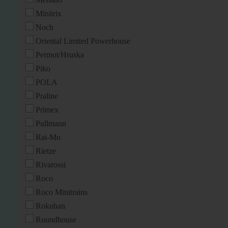
Minitrix
Noch
Oriental Limited Powerhouse
Permot/Hruska
Piko
POLA
Praline
Primex
Pullmann
Rai-Mo
Rietze
Rivarossi
Roco
Roco Minitrains
Rokuhan
Roundhouse