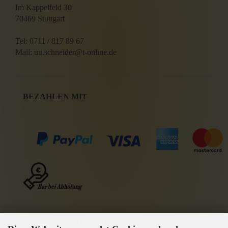
Im Kappelfeld 30
70469 Stuttgart
Tel: 0711 / 817 89 67
Mail: uu.schneider@t-online.de
BEZAHLEN MI
T
WIR VERSENDEN MIT