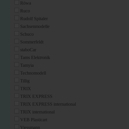
Röwa
Ruco
Rudolf Spitaler
Sachsenmodelle
Schuco
Sommerfeldt
staboCar
Tams Elektronik
Tamyia
Technomodell
Tillig
TRIX
TRIX EXPRESS
TRIX EXPRESS international
TRIX international
VEB Plasticart
Viessmann