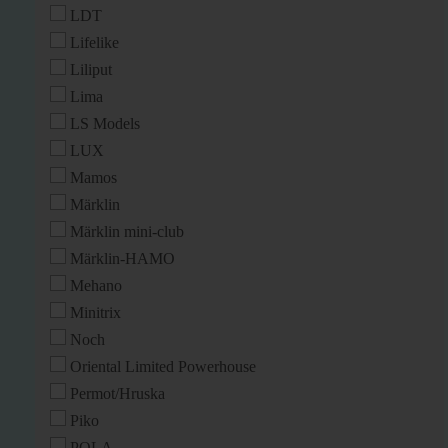
LDT
Lifelike
Liliput
Lima
LS Models
LUX
Mamos
Märklin
Märklin mini-club
Märklin-HAMO
Mehano
Minitrix
Noch
Oriental Limited Powerhouse
Permot/Hruska
Piko
POLA