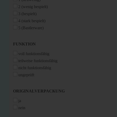
2 (wenig bespielt)
3 (bespielt)
4 (stark bespielt)
5 (Bastlerware)
FUNKTION
FUNKTION
voll funktionsfähig
teilweise funktionsfähig
nicht funktionsfähig
ungeprüft
ORIGINALVERPACKUNG
ORIGINALVERPACKUNG
ja
nein