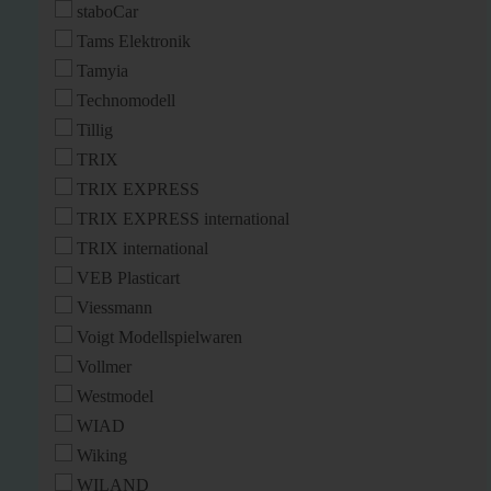
staboCar
Tams Elektronik
Tamyia
Technomodell
Tillig
TRIX
TRIX EXPRESS
TRIX EXPRESS international
TRIX international
VEB Plasticart
Viessmann
Voigt Modellspielwaren
Vollmer
Westmodel
WIAD
Wiking
WILAND