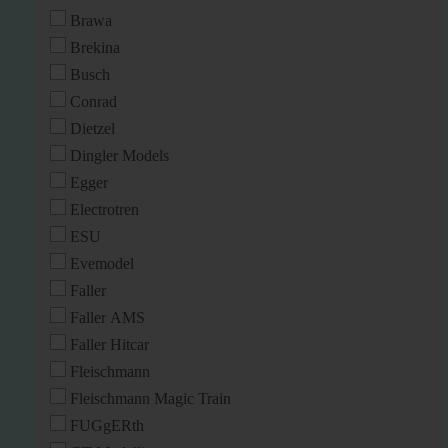
Brawa
Brekina
Busch
Conrad
Dietzel
Dingler Models
Egger
Electrotren
ESU
Evemodel
Faller
Faller AMS
Faller Hitcar
Fleischmann
Fleischmann Magic Train
FUGgERth