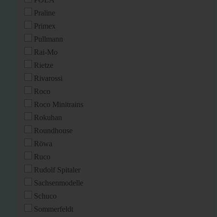
Praline
Primex
Pullmann
Rai-Mo
Rietze
Rivarossi
Roco
Roco Minitrains
Rokuhan
Roundhouse
Röwa
Ruco
Rudolf Spitaler
Sachsenmodelle
Schuco
Sommerfeldt