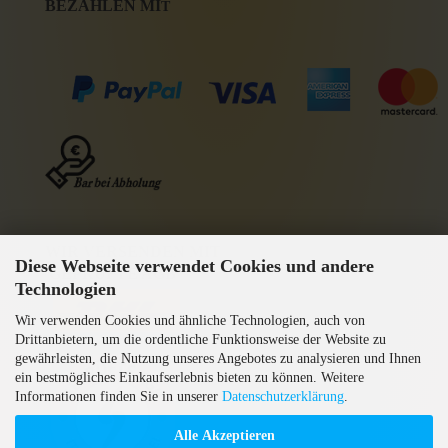
BEZAHLEN MI
T
WIR VERSENDEN MIT
Diese Webseite verwendet Cookies und andere
GEPRÜFTE AGB
Technologien
Wir verwenden Cookies und ähnliche Technologien, auch von
Drittanbietern, um die ordentliche Funktionsweise der Website zu
gewährleisten, die Nutzung unseres Angebotes zu analysieren und Ihnen
ein bestmögliches Einkaufserlebnis bieten zu können. Weitere
Informationen finden Sie in unserer
Datenschutzerklärung
.
Alle Akzeptieren