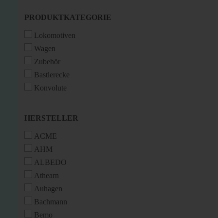
PRODUKTKATEGORIE
PRODUKTKATEGORIE
Lokomotiven
Wagen
Zubehör
Bastlerecke
Konvolute
HERSTELLER
HERSTELLER
ACME
AHM
ALBEDO
Athearn
Auhagen
Bachmann
Bemo