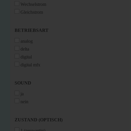
Wechselstrom
Gleichstrom
BETRIEBSART
BETRIEBSART
analog
delta
digital
digital mfx
SOUND
SOUND
ja
nein
ZUSTAND
ZUSTAND (OPTISCH)
(OPTISCH)
1 (neuwertig)