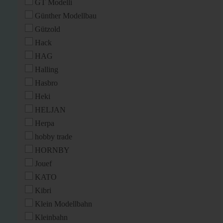
GT Modelli
Günther Modellbau
Gützold
Hack
HAG
Halling
Hasbro
Heki
HELJAN
Herpa
hobby trade
HORNBY
Jouef
KATO
Kibri
Klein Modellbahn
Kleinbahn