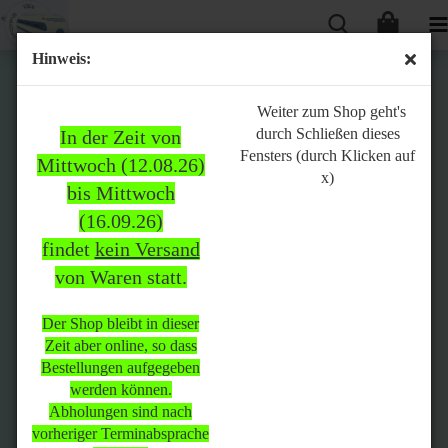
Hinweis:
Bitte
Weiter zum Shop geht's
durch Schließen dieses
In der Zeit von
beachten:
Fensters (durch Klicken auf
Mittwoch (12.08.26)
x)
bis Mittwoch
(16.09.26)
In der Zeit von Mittwoch
findet
kein Versand
(12.08.26) bis Mittwoch
von Waren statt.
(16.09.26)
findet
kein Versand
von Waren
statt.
Der Shop bleibt in dieser
Zeit aber online, so dass
Der Shop bleibt in dieser Zeit
Bestellungen aufgegeben
aber online, so dass
werden können.
Bestellungen aufgegeben
Abholungen sind nach
werden können.
vorheriger Terminabsprache