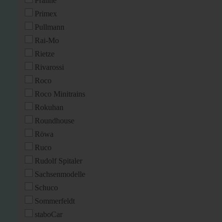
Praline
Primex
Pullmann
Rai-Mo
Rietze
Rivarossi
Roco
Roco Minitrains
Rokuhan
Roundhouse
Röwa
Ruco
Rudolf Spitaler
Sachsenmodelle
Schuco
Sommerfeldt
staboCar