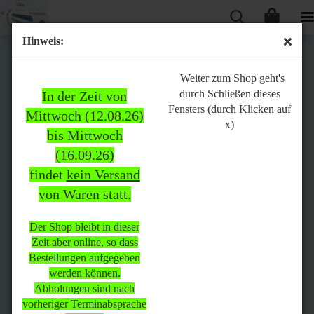
Hinweis:
Bitte
Weiter zum Shop geht's
durch Schließen dieses
In der Zeit von
beachten:
Fensters (durch Klicken auf
Mittwoch (12.08.26)
x)
bis Mittwoch
(16.09.26)
In der Zeit von Mittwoch
findet
kein Versand
(12.08.26) bis Mittwoch
von Waren statt.
(16.09.26)
findet
kein Versand
von Waren
statt.
Der Shop bleibt in dieser
Zeit aber online, so dass
Der Shop bleibt in dieser Zeit
Bestellungen aufgegeben
aber online, so dass
werden können.
Bestellungen aufgegeben
Abholungen sind nach
werden können.
vorheriger Terminabsprache