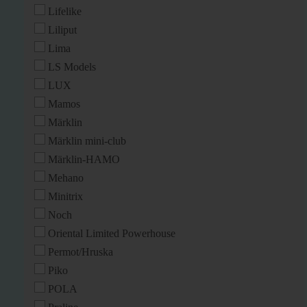
Lifelike
Liliput
Lima
LS Models
LUX
Mamos
Märklin
Märklin mini-club
Märklin-HAMO
Mehano
Minitrix
Noch
Oriental Limited Powerhouse
Permot/Hruska
Piko
POLA