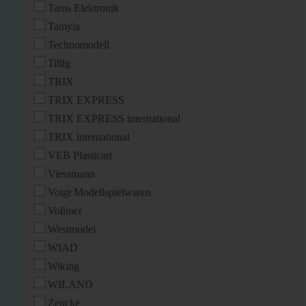
Tams Elektronik
Tamyia
Technomodell
Tillig
TRIX
TRIX EXPRESS
TRIX EXPRESS international
TRIX international
VEB Plasticart
Viessmann
Voigt Modellspielwaren
Vollmer
Westmodel
WIAD
Wiking
WILAND
Zeucke