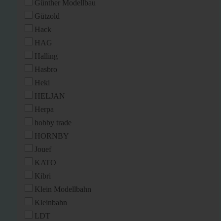
Günther Modellbau
Gützold
Hack
HAG
Halling
Hasbro
Heki
HELJAN
Herpa
hobby trade
HORNBY
Jouef
KATO
Kibri
Klein Modellbahn
Kleinbahn
LDT