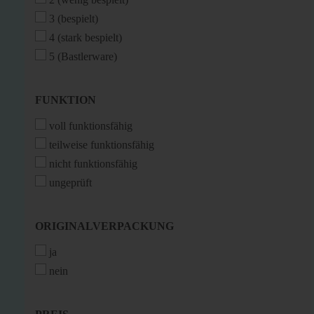
3 (bespielt)
4 (stark bespielt)
5 (Bastlerware)
FUNKTION
FUNKTION
voll funktionsfähig
teilweise funktionsfähig
nicht funktionsfähig
ungeprüft
ORIGINALVERPACKUNG
ORIGINALVERPACKUNG
ja
nein
PREIS