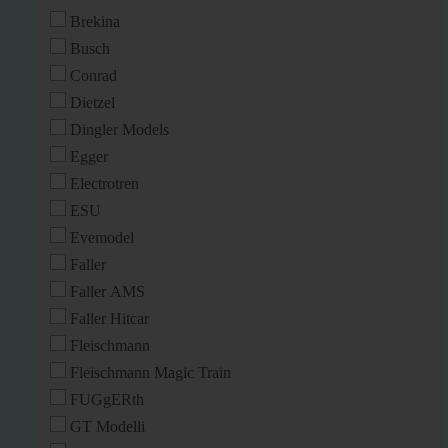
Brekina
Busch
Conrad
Dietzel
Dingler Models
Egger
Electrotren
ESU
Evemodel
Faller
Faller AMS
Faller Hitcar
Fleischmann
Fleischmann Magic Train
FUGgERth
GT Modelli