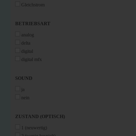
Gleichstrom
BETRIEBSART
BETRIEBSART
analog
delta
digital
digital mfx
SOUND
SOUND
ja
nein
ZUSTAND
ZUSTAND (OPTISCH)
(OPTISCH)
1 (neuwertig)
2 (wenig bespielt)