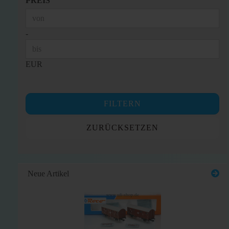
PREIS
Preis bis
-
EUR
FILTERN
ZURÜCKSETZEN
Neue Artikel