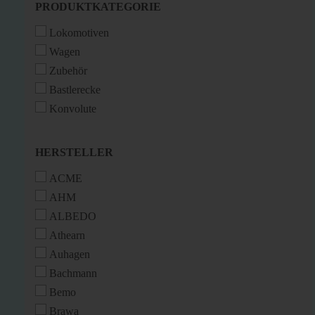
PRODUKTKATEGORIE
PRODUKTKATEGORIE
Lokomotiven
Wagen
Zubehör
Bastlerecke
Konvolute
HERSTELLER
HERSTELLER
ACME
AHM
ALBEDO
Athearn
Auhagen
Bachmann
Bemo
Brawa