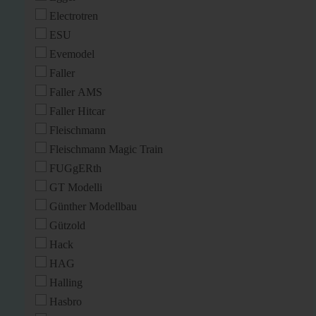
Electrotren
ESU
Evemodel
Faller
Faller AMS
Faller Hitcar
Fleischmann
Fleischmann Magic Train
FUGgERth
GT Modelli
Günther Modellbau
Gützold
Hack
HAG
Halling
Hasbro