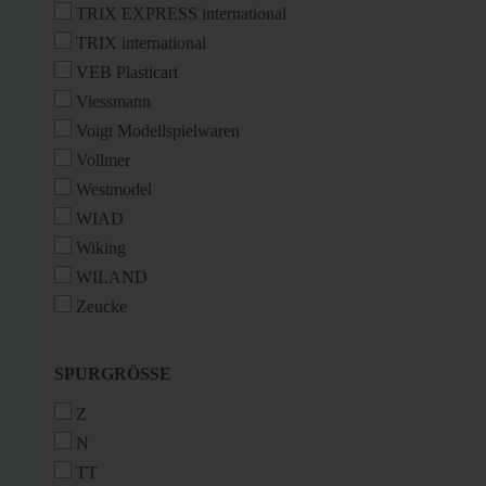
TRIX EXPRESS international
TRIX international
VEB Plasticart
Viessmann
Voigt Modellspielwaren
Vollmer
Westmodel
WIAD
Wiking
WILAND
Zeucke
SPURGRÖSSE
SPURGRÖSSE
Z
N
TT