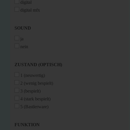
digital
digital mfx
SOUND
SOUND
ja
nein
ZUSTAND
ZUSTAND (OPTISCH)
(OPTISCH)
1 (neuwertig)
2 (wenig bespielt)
3 (bespielt)
4 (stark bespielt)
5 (Bastlerware)
FUNKTION
FUNKTION