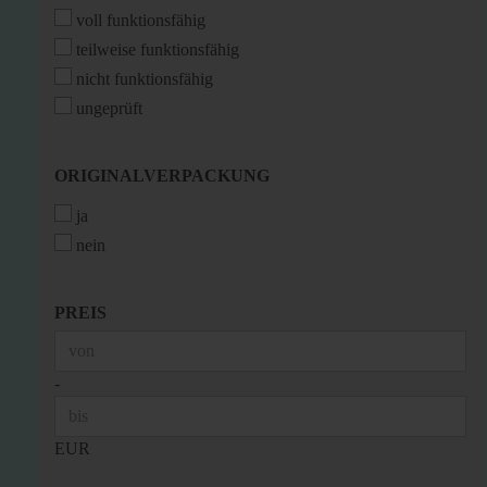
voll funktionsfähig
teilweise funktionsfähig
nicht funktionsfähig
ungeprüft
ORIGINALVERPACKUNG
ORIGINALVERPACKUNG
ja
nein
PREIS
PREIS
Preis bis
-
EUR