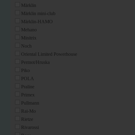
Märklin
Märklin mini-club
Märklin-HAMO
Mehano
Minitrix
Noch
Oriental Limited Powerhouse
Permot/Hruska
Piko
POLA
Praline
Primex
Pullmann
Rai-Mo
Rietze
Rivarossi