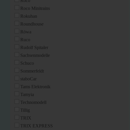
Roco
Roco Minitrains
Rokuhan
Roundhouse
Röwa
Ruco
Rudolf Spitaler
Sachsenmodelle
Schuco
Sommerfeldt
staboCar
Tams Elektronik
Tamyia
Technomodell
Tillig
TRIX
TRIX EXPRESS