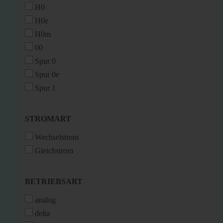
H0
H0e
H0m
00
Spur 0
Spur 0e
Spur 1
STROMART
STROMART
Wechselstrom
Gleichstrom
BETRIEBSART
BETRIEBSART
analog
delta