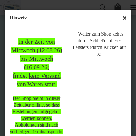
Hinweis:
Bitte
Weiter zum Shop geht's
durch Schließen dieses
In der Zeit von
beachten:
Fensters (durch Klicken auf
Mittwoch (12.08.26)
x)
bis Mittwoch
(16.09.26)
In der Zeit von Mittwoch
findet
kein Versand
(12.08.26) bis Mittwoch
von Waren statt.
(16.09.26)
findet
kein Versand
von Waren
statt.
Der Shop bleibt in dieser
Zeit aber online, so dass
Der Shop bleibt in dieser Zeit
Bestellungen aufgegeben
aber online, so dass
werden können.
Bestellungen aufgegeben
Abholungen sind nach
werden können.
vorheriger Terminabsprache