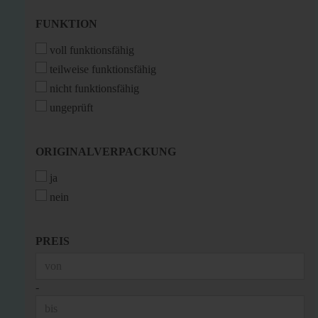
FUNKTION
FUNKTION
voll funktionsfähig
teilweise funktionsfähig
nicht funktionsfähig
ungeprüft
ORIGINALVERPACKUNG
ORIGINALVERPACKUNG
ja
nein
PREIS
PREIS
Preis bis
-