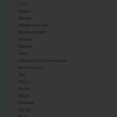
LUX
Mamos
Märklin
Märklin mini-club
Märklin-HAMO
Mehano
Minitrix
Noch
Oriental Limited Powerhouse
Permot/Hruska
Piko
POLA
Praline
Primex
Pullmann
Rai-Mo
Rietze