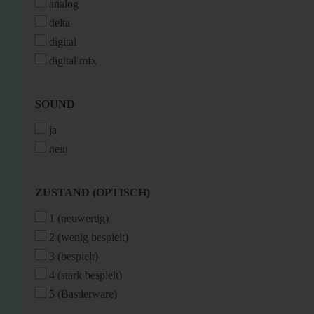
analog
delta
digital
digital mfx
SOUND
SOUND
ja
nein
ZUSTAND
ZUSTAND (OPTISCH)
(OPTISCH)
1 (neuwertig)
2 (wenig bespielt)
3 (bespielt)
4 (stark bespielt)
5 (Bastlerware)