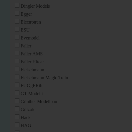
Dingler Models
Egger
Electrotren
ESU
Evemodel
Faller
Faller AMS
Faller Hitcar
Fleischmann
Fleischmann Magic Train
FUGgERth
GT Modelli
Günther Modellbau
Gützold
Hack
HAG