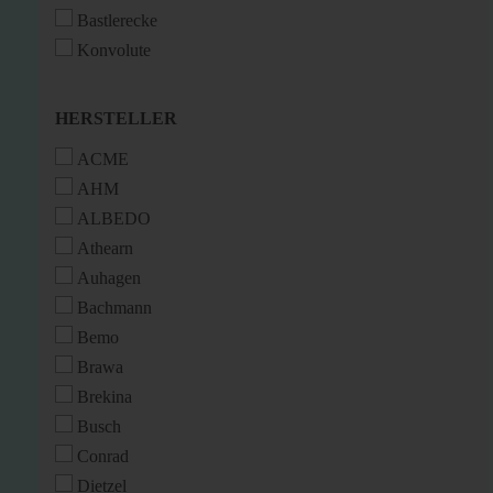
Bastlerecke
Konvolute
HERSTELLER
HERSTELLER
ACME
AHM
ALBEDO
Athearn
Auhagen
Bachmann
Bemo
Brawa
Brekina
Busch
Conrad
Dietzel