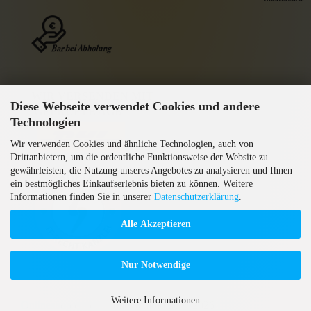
WIR VERSENDEN MIT
Diese Webseite verwendet Cookies und andere
GEPRÜFTE AGB
Technologien
Wir verwenden Cookies und ähnliche Technologien, auch von
Drittanbietern, um die ordentliche Funktionsweise der Website zu
gewährleisten, die Nutzung unseres Angebotes zu analysieren und Ihnen
ein bestmögliches Einkaufserlebnis bieten zu können. Weitere
Informationen finden Sie in unserer
Datenschutzerklärung
.
Alle Akzeptieren
Nur Notwendige
Weitere Informationen
Onlineshop erstellen
mit Gambio.de © 2026