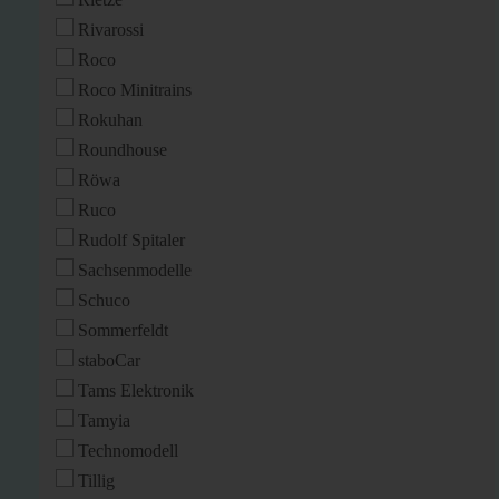
Rivarossi
Roco
Roco Minitrains
Rokuhan
Roundhouse
Röwa
Ruco
Rudolf Spitaler
Sachsenmodelle
Schuco
Sommerfeldt
staboCar
Tams Elektronik
Tamyia
Technomodell
Tillig