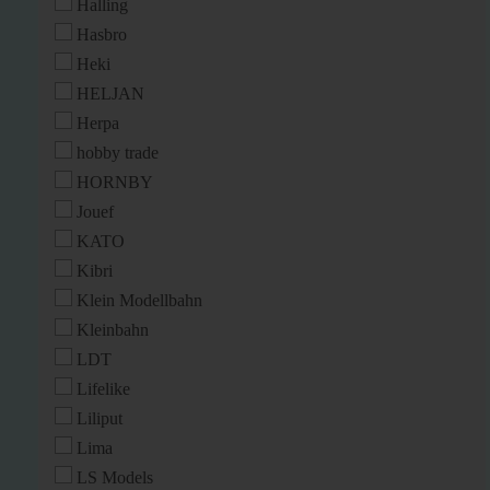
Halling
Hasbro
Heki
HELJAN
Herpa
hobby trade
HORNBY
Jouef
KATO
Kibri
Klein Modellbahn
Kleinbahn
LDT
Lifelike
Liliput
Lima
LS Models