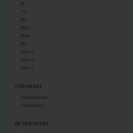
N
TT
H0
H0e
H0m
00
Spur 0
Spur 0e
Spur 1
STROMART
STROMART
Wechselstrom
Gleichstrom
BETRIEBSART
BETRIEBSART