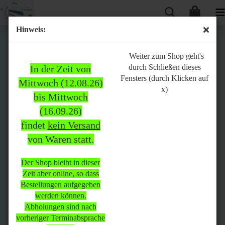
Hinweis:
Bitte
Weiter zum Shop geht's
durch Schließen dieses
In der Zeit von
beachten:
Fensters (durch Klicken auf
Mittwoch (12.08.26)
x)
bis Mittwoch
(16.09.26)
In der Zeit von Mittwoch
findet
kein Versand
(12.08.26) bis Mittwoch
von Waren statt.
(16.09.26)
findet
kein Versand
von Waren
statt.
Der Shop bleibt in dieser
Zeit aber online, so dass
Der Shop bleibt in dieser Zeit
Bestellungen aufgegeben
aber online, so dass
werden können.
Bestellungen aufgegeben
Abholungen sind nach
werden können.
vorheriger Terminabsprache