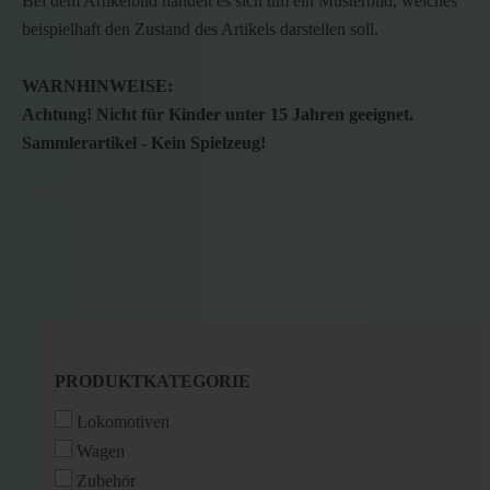
Bei dem Artikelbild handelt es sich um ein Musterbild, welches
beispielhaft den Zustand des Artikels darstellen soll.
WARNHINWEISE:
Achtung! Nicht für Kinder unter 15 Jahren geeignet.
Sammlerartikel - Kein Spielzeug!
PRODUKTKATEGORIE
PRODUKTKATEGORIE
Lokomotiven
Wagen
Zubehör