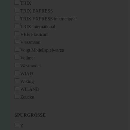
TRIX
TRIX EXPRESS
TRIX EXPRESS international
TRIX international
VEB Plasticart
Viessmann
Voigt Modellspielwaren
Vollmer
Westmodel
WIAD
Wiking
WILAND
Zeucke
SPURGRÖSSE
SPURGRÖSSE
Z