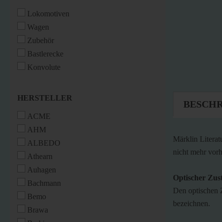
Lokomotiven
Wagen
Zubehör
Bastlerecke
Konvolute
HERSTELLER
HERSTELLER
BESCH
ACME
AHM
Märklin Literat
ALBEDO
nicht mehr vor
Athearn
Auhagen
Optischer Zus
Bachmann
Den optischen 
Bemo
bezeichnen.
Brawa