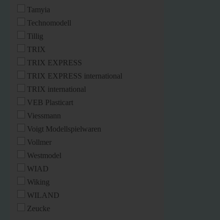
Tamyia
Technomodell
Tillig
TRIX
TRIX EXPRESS
TRIX EXPRESS international
TRIX international
VEB Plasticart
Viessmann
Voigt Modellspielwaren
Vollmer
Westmodel
WIAD
Wiking
WILAND
Zeucke