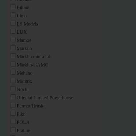
Liliput
Lima
LS Models
LUX
Mamos
Märklin
Märklin mini-club
Märklin-HAMO
Mehano
Minitrix
Noch
Oriental Limited Powerhouse
Permot/Hruska
Piko
POLA
Praline