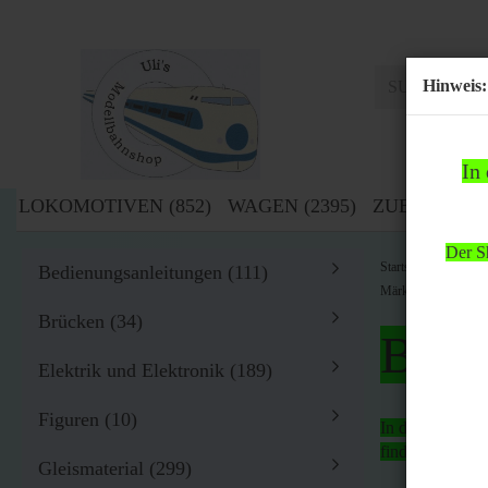
Hinweis:
In
LOKOMOTIVEN (852)
WAGEN (2395)
ZUBEHÖR (1
Der Sh
»
Startseite
Zub
Bedienungsanleitungen (111)
Märklin Literatur Di
Brücken (34)
Bitte
Elektrik und Elektronik (189)
Figuren (10)
In der Zeit von
findet
kein Ver
Gleismaterial (299)