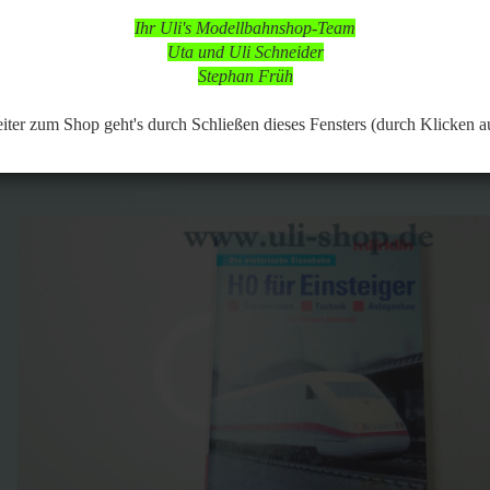
 in dieser Zeit aber online, so dass Bestellungen aufgegeben werden k
Ihr Uli's Modellbahnshop-Team
d nach vorheriger Terminabsprache möglich,
Uta und Uli Schneider
 Modellbahnartikeln ist durchgängig möglich.
Stephan Früh
117
Artikel in dieser Kategorie
 zurück
weiter »
Letzter »
er zum Shop geht's durch Schließen dieses Fensters (durch Klicken a