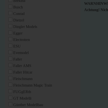
Brekina
WARNHINWE
Busch
Achtung! Nicht
Conrad
Dietzel
Dingler Models
Egger
Electrotren
ESU
Evemodel
Faller
Faller AMS
Faller Hitcar
Fleischmann
Fleischmann Magic Train
FUGgERth
GT Modelli
Günther Modellbau