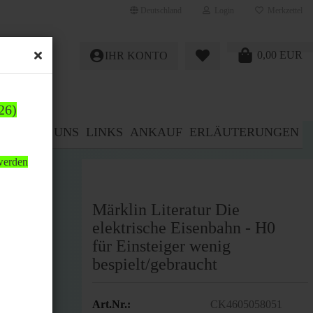
Deutschland
Login
Merkzettel
0,00 EUR
IHR KONTO
26)
E%
ÜBER UNS
LINKS
ANKAUF
ERLÄUTERUNGEN
 werden
Märklin Literatur Die
elektrische Eisenbahn - H0
für Einsteiger wenig
bespielt/gebraucht
Art.Nr.:
CK4605058051