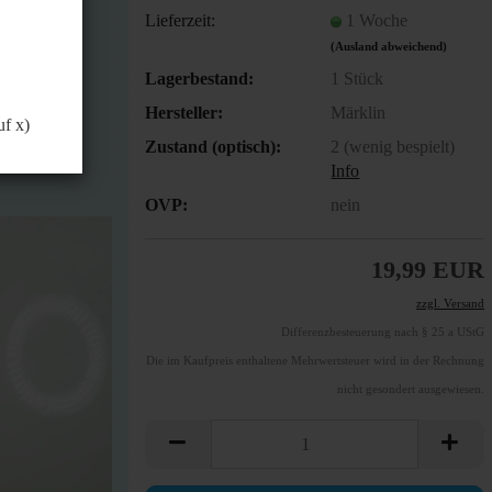
önnen.
Lieferzeit:
1 Woche
(Ausland abweichend)
Lagerbestand:
1
Stück
Hersteller:
Märklin
uf x)
Zustand (optisch):
2 (wenig bespielt)
Info
OVP:
nein
19,99 EUR
zzgl. Versand
Differenzbesteuerung nach § 25 a UStG
Die im Kaufpreis enthaltene Mehrwertsteuer wird in der Rechnung
nicht gesondert ausgewiesen.