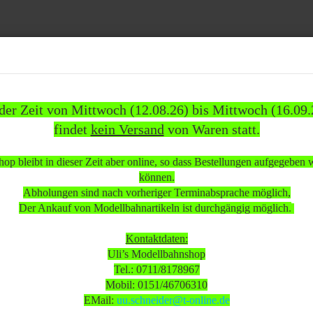
Suche...
 der Zeit von Mittwoch (12.08.26) bis Mittwoch (16.09.
findet
kein Versand
von Waren statt.
837)
WEITERE
INFOS
KUNDEN
%SAL
op bleibt in dieser Zeit aber online, so dass Bestellungen aufgegeben
»
»
ehör
Literatur
können.
e elektrische Eisenbahn - H0 für Einsteiger wenig bespielt/gebraucht
Abholungen sind nach vorheriger Terminabsprache möglich,
Der Ankauf von Modellbahnartikeln ist durchgängig möglich.
 beachten:
Kontaktdaten:
Uli’s Modellbahnshop
Tel.: 0711/8178967
 Mittwoch (12.08.26) bis Mittwoch (16.09.26)
Mobil: 0151/46706310
sand
von Waren statt.
EMail:
uu.schneider@t-online.de