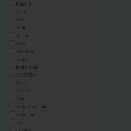
Gützold
Hack
HAG
Halling
Hasbro
Heki
HELJAN
Herpa
hobby trade
HORNBY
Jouef
KATO
Kibri
Klein Modellbahn
Kleinbahn
LDT
Lifelike