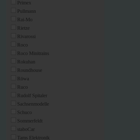
Primex
Pullmann
Rai-Mo
Rietze
Rivarossi
Roco
Roco Minitrains
Rokuhan
Roundhouse
Röwa
Ruco
Rudolf Spitaler
Sachsenmodelle
Schuco
Sommerfeldt
staboCar
Tams Elektronik