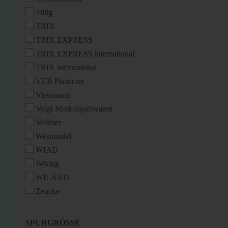
Tillig
TRIX
TRIX EXPRESS
TRIX EXPRESS international
TRIX international
VEB Plasticart
Viessmann
Voigt Modellspielwaren
Vollmer
Westmodel
WIAD
Wiking
WILAND
Zeucke
SPURGRÖSSE
SPURGRÖSSE