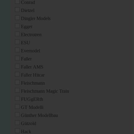
Conrad
Dietzel
Dingler Models
Egger
Electrotren
ESU
Evemodel
Faller
Faller AMS
Faller Hitcar
Fleischmann
Fleischmann Magic Train
FUGgERth
GT Modelli
Günther Modellbau
Gützold
Hack