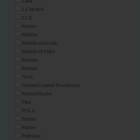
Lima
LS Models
LUX
Mamos
Märklin
Märklin mini-club
Märklin-HAMO
Mehano
Minitrix
Noch
Oriental Limited Powerhouse
Permot/Hruska
Piko
POLA
Praline
Primex
Pullmann