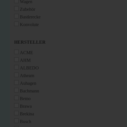
Wagen
Zubehör
Bastlerecke
Konvolute
HERSTELLER
HERSTELLER
ACME
AHM
ALBEDO
Athearn
Auhagen
Bachmann
Bemo
Brawa
Brekina
Busch