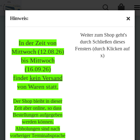
Hinweis:
Bitte
Weiter zum Shop geht's
durch Schließen dieses
In der Zeit von
beachten:
Fensters (durch Klicken auf
Mittwoch (12.08.26)
x)
bis Mittwoch
(16.09.26)
In der Zeit von Mittwoch
findet
kein Versand
(12.08.26) bis Mittwoch
von Waren statt.
(16.09.26)
findet
kein Versand
von Waren
statt.
Der Shop bleibt in dieser
Zeit aber online, so dass
Der Shop bleibt in dieser Zeit
Bestellungen aufgegeben
aber online, so dass
werden können.
Bestellungen aufgegeben
Abholungen sind nach
werden können.
vorheriger Terminabsprache