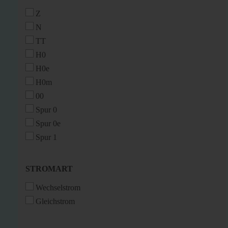
Z
N
TT
H0
H0e
H0m
00
Spur 0
Spur 0e
Spur 1
STROMART
STROMART
Wechselstrom
Gleichstrom