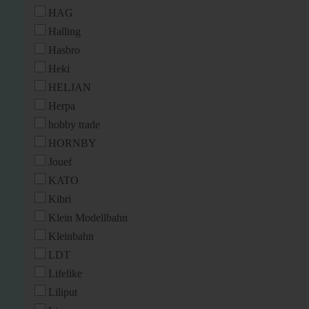
HAG
Halling
Hasbro
Heki
HELJAN
Herpa
hobby trade
HORNBY
Jouef
KATO
Kibri
Klein Modellbahn
Kleinbahn
LDT
Lifelike
Liliput