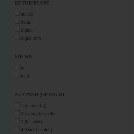
BETRIEBSART
BETRIEBSART
analog
delta
digital
digital mfx
SOUND
SOUND
ja
nein
ZUSTAND
ZUSTAND (OPTISCH)
(OPTISCH)
1 (neuwertig)
2 (wenig bespielt)
3 (bespielt)
4 (stark bespielt)