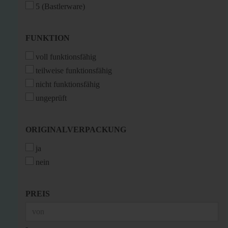
5 (Bastlerware)
FUNKTION
FUNKTION
voll funktionsfähig
teilweise funktionsfähig
nicht funktionsfähig
ungeprüft
ORIGINALVERPACKUNG
ORIGINALVERPACKUNG
ja
nein
PREIS
PREIS
Preis bis
-