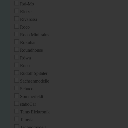
Rai-Mo
Rietze
Rivarossi
Roco
Roco Minitrains
Rokuhan
Roundhouse
Röwa
Ruco
Rudolf Spitaler
Sachsenmodelle
Schuco
Sommerfeldt
staboCar
Tams Elektronik
Tamyia
Technomodell