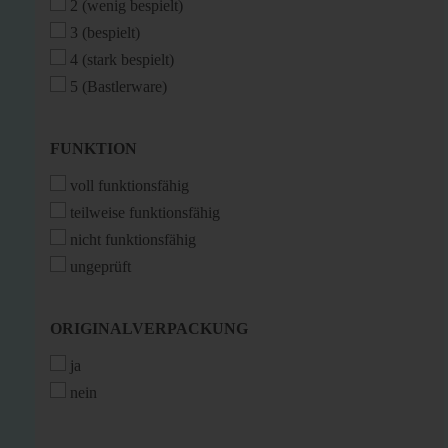
2 (wenig bespielt)
3 (bespielt)
4 (stark bespielt)
5 (Bastlerware)
FUNKTION
FUNKTION
voll funktionsfähig
teilweise funktionsfähig
nicht funktionsfähig
ungeprüft
ORIGINALVERPACKUNG
ORIGINALVERPACKUNG
ja
nein