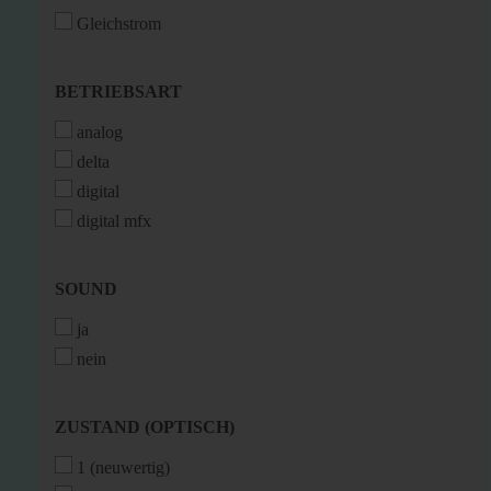
Gleichstrom
BETRIEBSART
BETRIEBSART
analog
delta
digital
digital mfx
SOUND
SOUND
ja
nein
ZUSTAND
ZUSTAND (OPTISCH)
(OPTISCH)
1 (neuwertig)