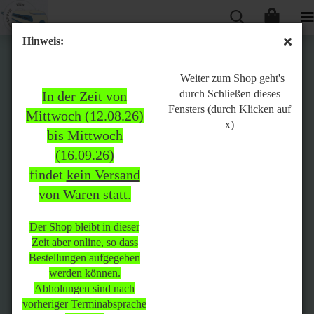
Hinweis:
Bitte
Weiter zum Shop geht's
durch Schließen dieses
In der Zeit von
beachten:
Fensters (durch Klicken auf
Mittwoch (12.08.26)
x)
bis Mittwoch
(16.09.26)
In der Zeit von Mittwoch
findet
kein Versand
(12.08.26) bis Mittwoch
von Waren statt.
(16.09.26)
findet
kein Versand
von Waren
statt.
Der Shop bleibt in dieser
Zeit aber online, so dass
Der Shop bleibt in dieser Zeit
Bestellungen aufgegeben
aber online, so dass
werden können.
Bestellungen aufgegeben
Abholungen sind nach
werden können.
vorheriger Terminabsprache