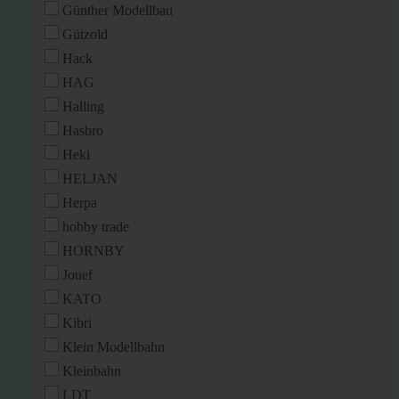
Günther Modellbau
Gützold
Hack
HAG
Halling
Hasbro
Heki
HELJAN
Herpa
hobby trade
HORNBY
Jouef
KATO
Kibri
Klein Modellbahn
Kleinbahn
LDT