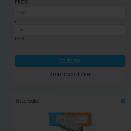
PREIS
PREIS
Preis bis
-
EUR
FILTERN
ZURÜCKSETZEN
Neue Artikel