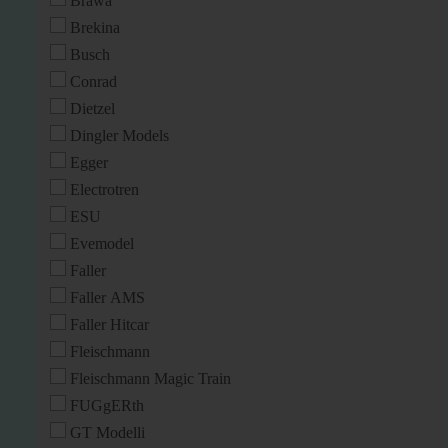
Brawa
Brekina
Busch
Conrad
Dietzel
Dingler Models
Egger
Electrotren
ESU
Evemodel
Faller
Faller AMS
Faller Hitcar
Fleischmann
Fleischmann Magic Train
FUGgERth
GT Modelli