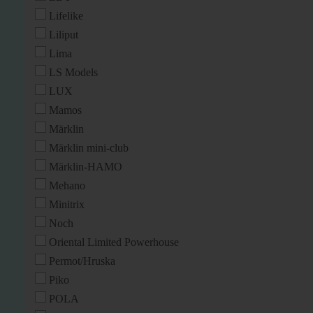
Lifelike
Liliput
Lima
LS Models
LUX
Mamos
Märklin
Märklin mini-club
Märklin-HAMO
Mehano
Minitrix
Noch
Oriental Limited Powerhouse
Permot/Hruska
Piko
POLA