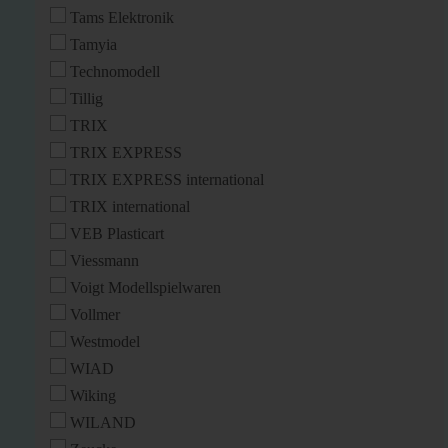
Tams Elektronik
Tamyia
Technomodell
Tillig
TRIX
TRIX EXPRESS
TRIX EXPRESS international
TRIX international
VEB Plasticart
Viessmann
Voigt Modellspielwaren
Vollmer
Westmodel
WIAD
Wiking
WILAND