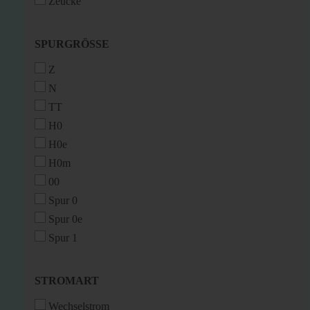
Zeucke
SPURGRÖSSE
SPURGRÖSSE
Z
N
TT
H0
H0e
H0m
00
Spur 0
Spur 0e
Spur 1
STROMART
STROMART
Wechselstrom