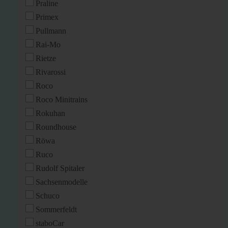
Praline
Primex
Pullmann
Rai-Mo
Rietze
Rivarossi
Roco
Roco Minitrains
Rokuhan
Roundhouse
Röwa
Ruco
Rudolf Spitaler
Sachsenmodelle
Schuco
Sommerfeldt
staboCar