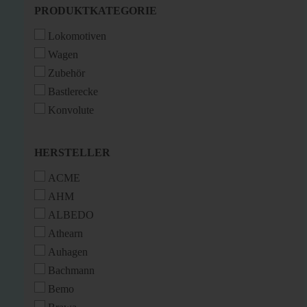
PRODUKTKATEGORIE
PRODUKTKATEGORIE
Lokomotiven
Wagen
Zubehör
Bastlerecke
Konvolute
HERSTELLER
HERSTELLER
ACME
AHM
ALBEDO
Athearn
Auhagen
Bachmann
Bemo