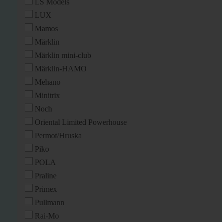
LS Models
LUX
Mamos
Märklin
Märklin mini-club
Märklin-HAMO
Mehano
Minitrix
Noch
Oriental Limited Powerhouse
Permot/Hruska
Piko
POLA
Praline
Primex
Pullmann
Rai-Mo