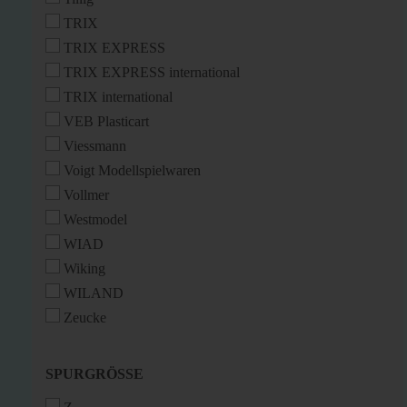
TRIX
TRIX EXPRESS
TRIX EXPRESS international
TRIX international
VEB Plasticart
Viessmann
Voigt Modellspielwaren
Vollmer
Westmodel
WIAD
Wiking
WILAND
Zeucke
SPURGRÖSSE
SPURGRÖSSE