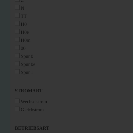
Z
N
TT
H0
H0e
H0m
00
Spur 0
Spur 0e
Spur 1
STROMART
STROMART
Wechselstrom
Gleichstrom
BETRIEBSART
BETRIEBSART