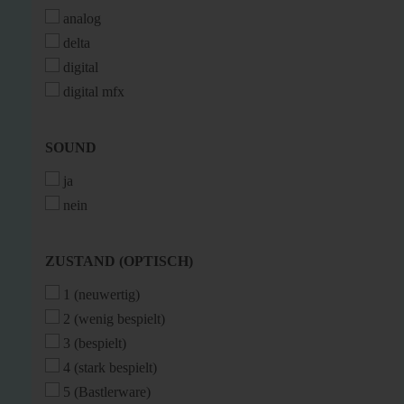
analog
delta
digital
digital mfx
SOUND
SOUND
ja
nein
ZUSTAND
ZUSTAND (OPTISCH)
(OPTISCH)
1 (neuwertig)
2 (wenig bespielt)
3 (bespielt)
4 (stark bespielt)
5 (Bastlerware)