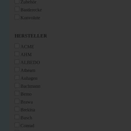
Zubehör
Bastlerecke
Konvolute
HERSTELLER
HERSTELLER
ACME
AHM
ALBEDO
Athearn
Auhagen
Bachmann
Bemo
Brawa
Brekina
Busch
Conrad