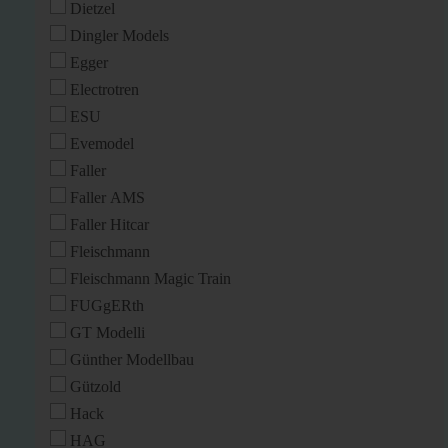
Dietzel
Dingler Models
Egger
Electrotren
ESU
Evemodel
Faller
Faller AMS
Faller Hitcar
Fleischmann
Fleischmann Magic Train
FUGgERth
GT Modelli
Günther Modellbau
Gützold
Hack
HAG