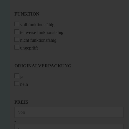
FUNKTION
FUNKTION
voll funktionsfähig
teilweise funktionsfähig
nicht funktionsfähig
ungeprüft
ORIGINALVERPACKUNG
ORIGINALVERPACKUNG
ja
nein
PREIS
PREIS
Preis bis
-