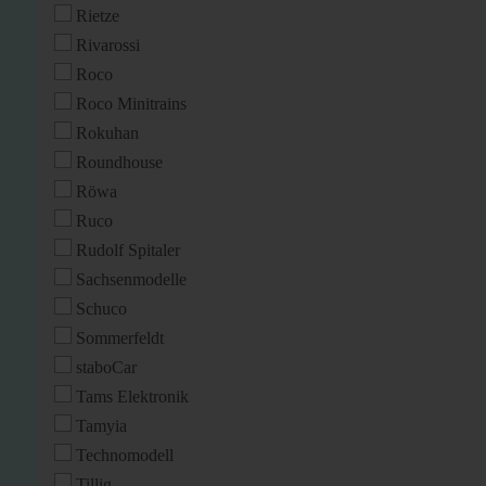
Rietze
Rivarossi
Roco
Roco Minitrains
Rokuhan
Roundhouse
Röwa
Ruco
Rudolf Spitaler
Sachsenmodelle
Schuco
Sommerfeldt
staboCar
Tams Elektronik
Tamyia
Technomodell
Tillig