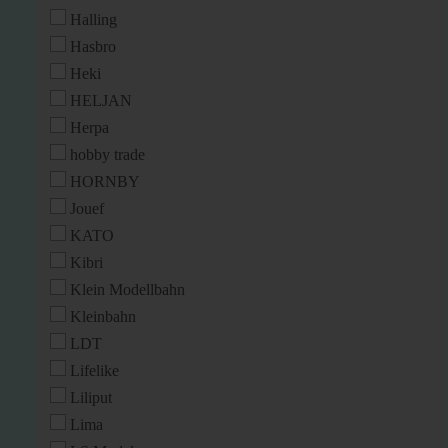
Halling
Hasbro
Heki
HELJAN
Herpa
hobby trade
HORNBY
Jouef
KATO
Kibri
Klein Modellbahn
Kleinbahn
LDT
Lifelike
Liliput
Lima