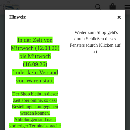
Hinweis:
Bitte
Weiter zum Shop geht's
durch Schließen dieses
In der Zeit von
beachten:
Fensters (durch Klicken auf
Mittwoch (12.08.26)
x)
bis Mittwoch
(16.09.26)
In der Zeit von Mittwoch
findet
kein Versand
(12.08.26) bis Mittwoch
von Waren statt.
(16.09.26)
findet
kein Versand
von Waren
statt.
Der Shop bleibt in dieser
Zeit aber online, so dass
Der Shop bleibt in dieser Zeit
Bestellungen aufgegeben
aber online, so dass
werden können.
Bestellungen aufgegeben
Abholungen sind nach
werden können.
vorheriger Terminabsprache