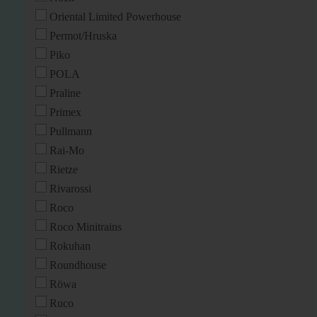
Oriental Limited Powerhouse
Permot/Hruska
Piko
POLA
Praline
Primex
Pullmann
Rai-Mo
Rietze
Rivarossi
Roco
Roco Minitrains
Rokuhan
Roundhouse
Röwa
Ruco