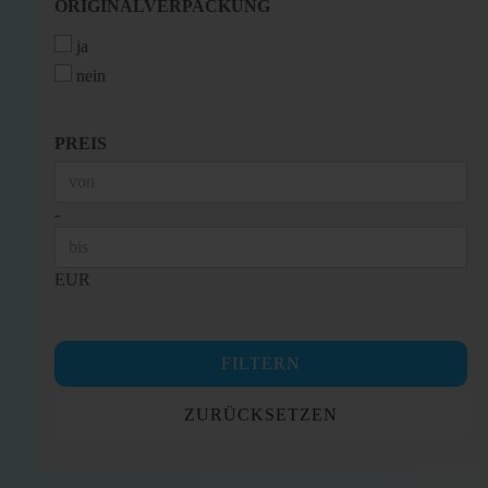
ORIGINALVERPACKUNG
ORIGINALVERPACKUNG
ja
nein
PREIS
PREIS
Preis bis
-
EUR
FILTERN
ZURÜCKSETZEN