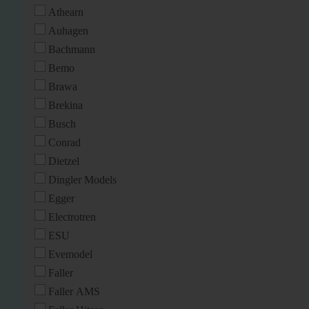
Athearn
Auhagen
Bachmann
Bemo
Brawa
Brekina
Busch
Conrad
Dietzel
Dingler Models
Egger
Electrotren
ESU
Evemodel
Faller
Faller AMS