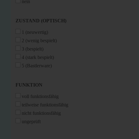
nein
ZUSTAND
ZUSTAND (OPTISCH)
(OPTISCH)
1 (neuwertig)
2 (wenig bespielt)
3 (bespielt)
4 (stark bespielt)
5 (Bastlerware)
FUNKTION
FUNKTION
voll funktionsfähig
teilweise funktionsfähig
nicht funktionsfähig
ungeprüft