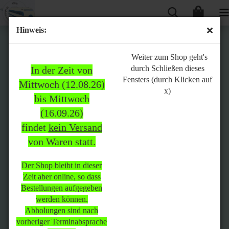
Hinweis:
Bitte
Weiter zum Shop geht's
durch Schließen dieses
In der Zeit von
beachten:
Fensters (durch Klicken auf
Mittwoch (12.08.26)
x)
bis Mittwoch
(16.09.26)
In der Zeit von Mittwoch
findet
kein Versand
(12.08.26) bis Mittwoch
von Waren statt.
(16.09.26)
findet
kein Versand
von Waren
statt.
Der Shop bleibt in dieser
Zeit aber online, so dass
Der Shop bleibt in dieser Zeit
Bestellungen aufgegeben
aber online, so dass
werden können.
Bestellungen aufgegeben
Abholungen sind nach
werden können.
vorheriger Terminabsprache