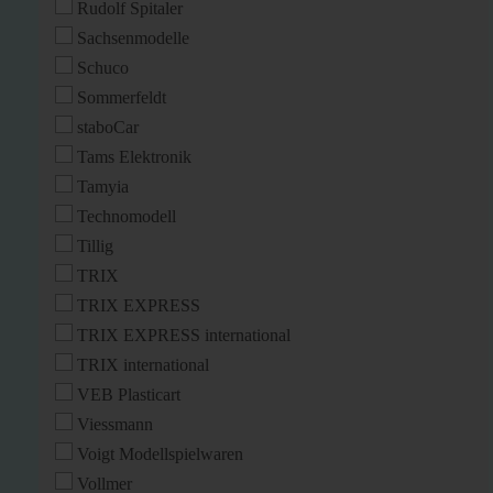
Rudolf Spitaler
Sachsenmodelle
Schuco
Sommerfeldt
staboCar
Tams Elektronik
Tamyia
Technomodell
Tillig
TRIX
TRIX EXPRESS
TRIX EXPRESS international
TRIX international
VEB Plasticart
Viessmann
Voigt Modellspielwaren
Vollmer