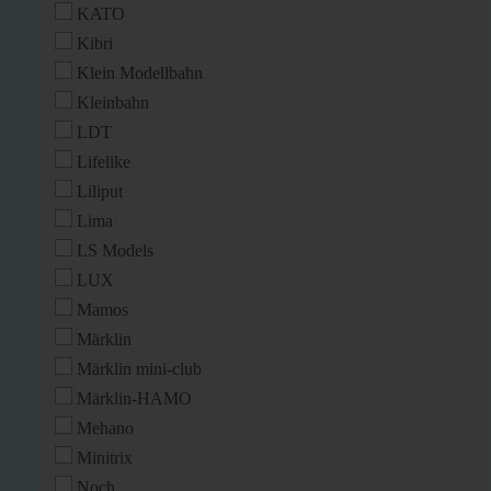
KATO
Kibri
Klein Modellbahn
Kleinbahn
LDT
Lifelike
Liliput
Lima
LS Models
LUX
Mamos
Märklin
Märklin mini-club
Märklin-HAMO
Mehano
Minitrix
Noch