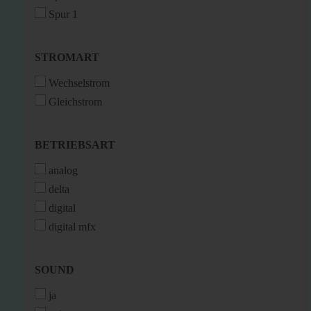
Spur 1
STROMART
STROMART
Wechselstrom
Gleichstrom
BETRIEBSART
BETRIEBSART
analog
delta
digital
digital mfx
SOUND
SOUND
ja