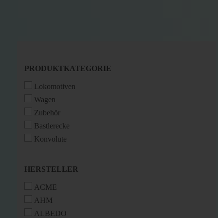
PRODUKTKATEGORIE
PRODUKTKATEGORIE
Lokomotiven
Wagen
Zubehör
Bastlerecke
Konvolute
HERSTELLER
HERSTELLER
ACME
AHM
ALBEDO