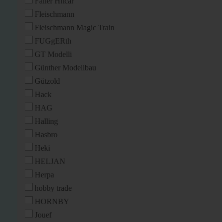
Faller Hitcar
Fleischmann
Fleischmann Magic Train
FUGgERth
GT Modelli
Günther Modellbau
Gützold
Hack
HAG
Halling
Hasbro
Heki
HELJAN
Herpa
hobby trade
HORNBY
Jouef