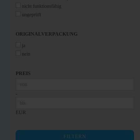
nicht funktionsfähig
ungeprüft
ORIGINALVERPACKUNG
ORIGINALVERPACKUNG
ja
nein
PREIS
PREIS
Preis bis
-
EUR
FILTERN