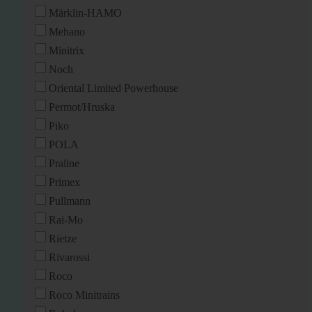
Märklin-HAMO
Mehano
Minitrix
Noch
Oriental Limited Powerhouse
Permot/Hruska
Piko
POLA
Praline
Primex
Pullmann
Rai-Mo
Rietze
Rivarossi
Roco
Roco Minitrains