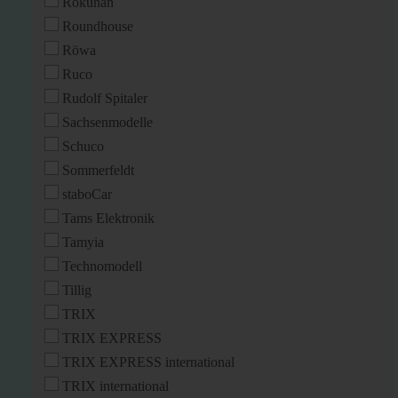
Rokuhan
Roundhouse
Röwa
Ruco
Rudolf Spitaler
Sachsenmodelle
Schuco
Sommerfeldt
staboCar
Tams Elektronik
Tamyia
Technomodell
Tillig
TRIX
TRIX EXPRESS
TRIX EXPRESS international
TRIX international