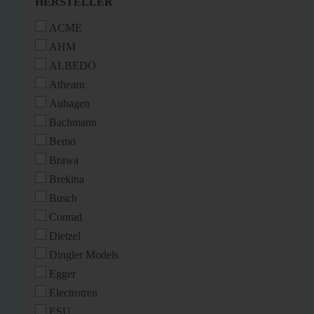
HERSTELLER
HERSTELLER
ACME
AHM
ALBEDO
Athearn
Auhagen
Bachmann
Bemo
Brawa
Brekina
Busch
Conrad
Dietzel
Dingler Models
Egger
Electrotren
ESU