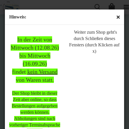
Hinweis:
Bitte
Weiter zum Shop geht's
durch Schließen dieses
In der Zeit von
beachten:
Fensters (durch Klicken auf
Mittwoch (12.08.26)
x)
bis Mittwoch
(16.09.26)
In der Zeit von Mittwoch
findet
kein Versand
(12.08.26) bis Mittwoch
von Waren statt.
(16.09.26)
findet
kein Versand
von Waren
statt.
Der Shop bleibt in dieser
Zeit aber online, so dass
Der Shop bleibt in dieser Zeit
Bestellungen aufgegeben
aber online, so dass
werden können.
Bestellungen aufgegeben
Abholungen sind nach
werden können.
vorheriger Terminabsprache