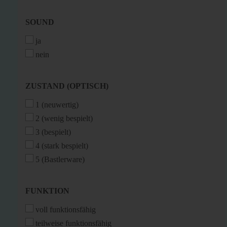
SOUND
SOUND
ja
nein
ZUSTAND
ZUSTAND (OPTISCH)
(OPTISCH)
1 (neuwertig)
2 (wenig bespielt)
3 (bespielt)
4 (stark bespielt)
5 (Bastlerware)
FUNKTION
FUNKTION
voll funktionsfähig
teilweise funktionsfähig