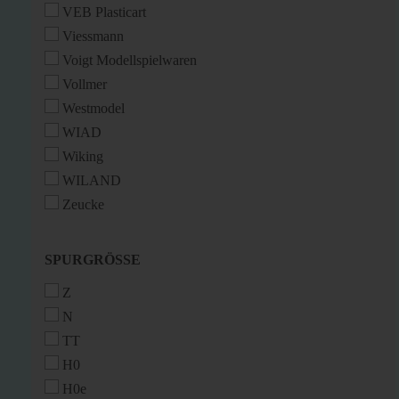
VEB Plasticart
Viessmann
Voigt Modellspielwaren
Vollmer
Westmodel
WIAD
Wiking
WILAND
Zeucke
SPURGRÖSSE
SPURGRÖSSE
Z
N
TT
H0
H0e