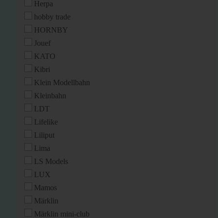
Herpa
hobby trade
HORNBY
Jouef
KATO
Kibri
Klein Modellbahn
Kleinbahn
LDT
Lifelike
Liliput
Lima
LS Models
LUX
Mamos
Märklin
Märklin mini-club