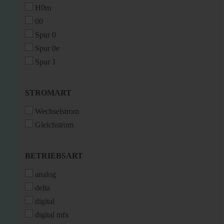
H0m
00
Spur 0
Spur 0e
Spur 1
STROMART
STROMART
Wechselstrom
Gleichstrom
BETRIEBSART
BETRIEBSART
analog
delta
digital
digital mfx