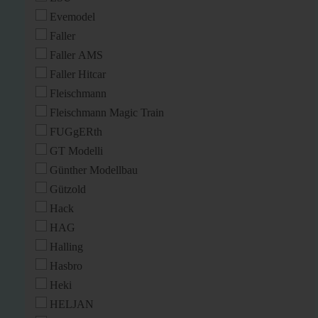
Evemodel
Faller
Faller AMS
Faller Hitcar
Fleischmann
Fleischmann Magic Train
FUGgERth
GT Modelli
Günther Modellbau
Gützold
Hack
HAG
Halling
Hasbro
Heki
HELJAN