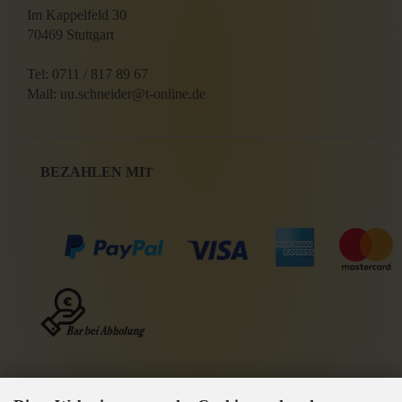
Im Kappelfeld 30
70469 Stuttgart
Tel: 0711 / 817 89 67
Mail: uu.schneider@t-online.de
BEZAHLEN MI
T
WIR VERSENDEN MIT