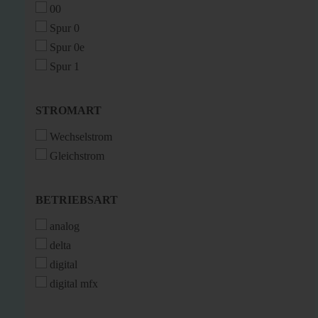
00
Spur 0
Spur 0e
Spur 1
STROMART
STROMART
Wechselstrom
Gleichstrom
BETRIEBSART
BETRIEBSART
analog
delta
digital
digital mfx