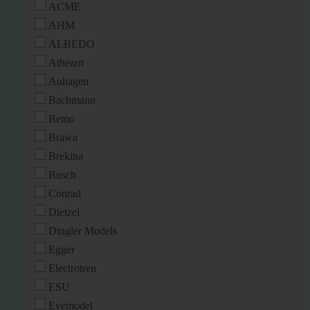
ACME
AHM
ALBEDO
Athearn
Auhagen
Bachmann
Bemo
Brawa
Brekina
Busch
Conrad
Dietzel
Dingler Models
Egger
Electrotren
ESU
Evemodel