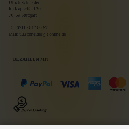
Ulrich Schneider
Im Kappelfeld 30
70469 Stuttgart
Tel: 0711 / 817 89 67
Mail: uu.schneider@t-online.de
BEZAHLEN MI
T