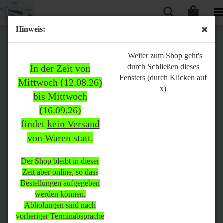
Hinweis:
Bitte
Weiter zum Shop geht's
durch Schließen dieses
In der Zeit von
beachten:
Fensters (durch Klicken auf
Mittwoch (12.08.26)
x)
bis Mittwoch
(16.09.26)
In der Zeit von Mittwoch
findet
kein Versand
(12.08.26) bis Mittwoch
von Waren statt.
(16.09.26)
findet
kein Versand
von Waren
statt.
Der Shop bleibt in dieser
Zeit aber online, so dass
Der Shop bleibt in dieser Zeit
Bestellungen aufgegeben
aber online, so dass
werden können.
Bestellungen aufgegeben
Abholungen sind nach
werden können.
vorheriger Terminabsprache