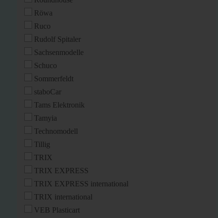
Röwa
Ruco
Rudolf Spitaler
Sachsenmodelle
Schuco
Sommerfeldt
staboCar
Tams Elektronik
Tamyia
Technomodell
Tillig
TRIX
TRIX EXPRESS
TRIX EXPRESS international
TRIX international
VEB Plasticart