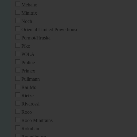
Mehano
Minitrix
Noch
Oriental Limited Powerhouse
Permot/Hruska
Piko
POLA
Praline
Primex
Pullmann
Rai-Mo
Rietze
Rivarossi
Roco
Roco Minitrains
Rokuhan
Roundhouse