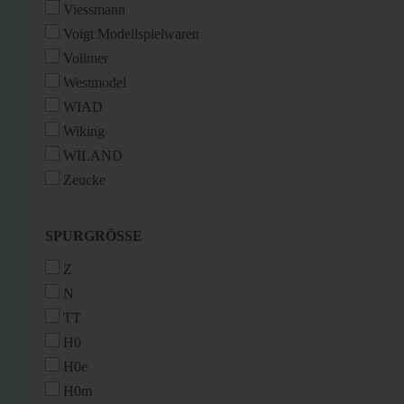
Viessmann
Voigt Modellspielwaren
Vollmer
Westmodel
WIAD
Wiking
WILAND
Zeucke
SPURGRÖSSE
SPURGRÖSSE
Z
N
TT
H0
H0e
H0m