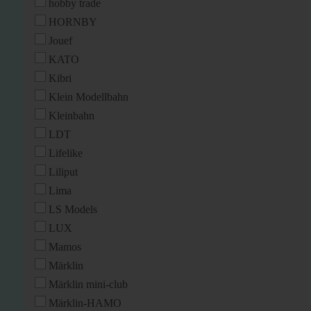
hobby trade
HORNBY
Jouef
KATO
Kibri
Klein Modellbahn
Kleinbahn
LDT
Lifelike
Liliput
Lima
LS Models
LUX
Mamos
Märklin
Märklin mini-club
Märklin-HAMO