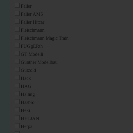
Faller
Faller AMS
Faller Hitcar
Fleischmann
Fleischmann Magic Train
FUGgERth
GT Modelli
Günther Modellbau
Gützold
Hack
HAG
Halling
Hasbro
Heki
HELJAN
Herpa