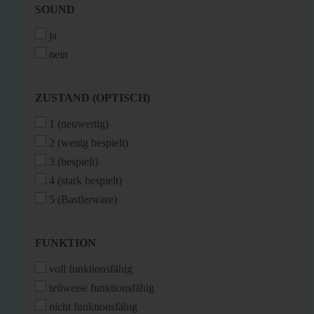
SOUND
SOUND
ja
nein
ZUSTAND
ZUSTAND (OPTISCH)
(OPTISCH)
1 (neuwertig)
2 (wenig bespielt)
3 (bespielt)
4 (stark bespielt)
5 (Bastlerware)
FUNKTION
FUNKTION
voll funktionsfähig
teilweise funktionsfähig
nicht funktionsfähig