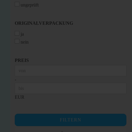
ungeprüft
ORIGINALVERPACKUNG
ORIGINALVERPACKUNG
ja
nein
PREIS
PREIS
Preis bis
-
EUR
FILTERN