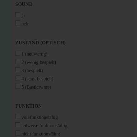
SOUND
SOUND
ja
nein
ZUSTAND
ZUSTAND (OPTISCH)
(OPTISCH)
1 (neuwertig)
2 (wenig bespielt)
3 (bespielt)
4 (stark bespielt)
5 (Bastlerware)
FUNKTION
FUNKTION
voll funktionsfähig
teilweise funktionsfähig
nicht funktionsfähig