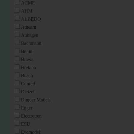
ACME
AHM
ALBEDO
Athearn
Auhagen
Bachmann
Bemo
Brawa
Brekina
Busch
Conrad
Dietzel
Dingler Models
Egger
Electrotren
ESU
Evemodel