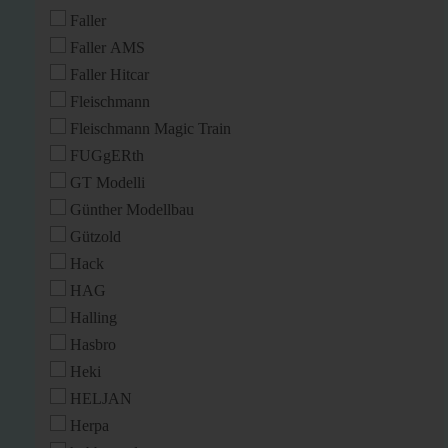
Faller
Faller AMS
Faller Hitcar
Fleischmann
Fleischmann Magic Train
FUGgERth
GT Modelli
Günther Modellbau
Gützold
Hack
HAG
Halling
Hasbro
Heki
HELJAN
Herpa