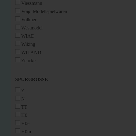
Viessmann
Voigt Modellspielwaren
Vollmer
Westmodel
WIAD
Wiking
WILAND
Zeucke
SPURGRÖSSE
SPURGRÖSSE
Z
N
TT
H0
H0e
H0m