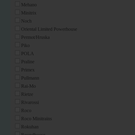
Mehano
Minitrix
Noch
Oriental Limited Powerhouse
Permot/Hruska
Piko
POLA
Praline
Primex
Pullmann
Rai-Mo
Rietze
Rivarossi
Roco
Roco Minitrains
Rokuhan
Roundhouse