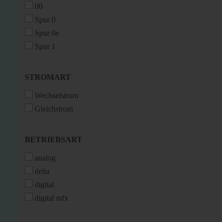
00
Spur 0
Spur 0e
Spur 1
STROMART
STROMART
Wechselstrom
Gleichstrom
BETRIEBSART
BETRIEBSART
analog
delta
digital
digital mfx