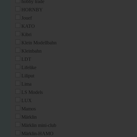
hobby trade
HORNBY
Jouef
KATO
Kibri
Klein Modellbahn
Kleinbahn
LDT
Lifelike
Liliput
Lima
LS Models
LUX
Mamos
Märklin
Märklin mini-club
Märklin-HAMO