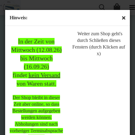
Hinweis:
Bitte
Weiter zum Shop geht's
durch Schließen dieses
In der Zeit von
beachten:
Fensters (durch Klicken auf
Mittwoch (12.08.26)
x)
bis Mittwoch
(16.09.26)
In der Zeit von Mittwoch
findet
kein Versand
(12.08.26) bis Mittwoch
von Waren statt.
(16.09.26)
findet
kein Versand
von Waren
statt.
Der Shop bleibt in dieser
Zeit aber online, so dass
Der Shop bleibt in dieser Zeit
Bestellungen aufgegeben
aber online, so dass
werden können.
Bestellungen aufgegeben
Abholungen sind nach
werden können.
vorheriger Terminabsprache