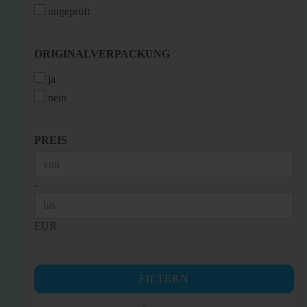
ungeprüft
ORIGINALVERPACKUNG
ORIGINALVERPACKUNG
ja
nein
PREIS
PREIS
Preis bis
-
EUR
FILTERN