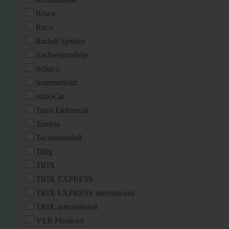
Röwa
Ruco
Rudolf Spitaler
Sachsenmodelle
Schuco
Sommerfeldt
staboCar
Tams Elektronik
Tamyia
Technomodell
Tillig
TRIX
TRIX EXPRESS
TRIX EXPRESS international
TRIX international
VEB Plasticart