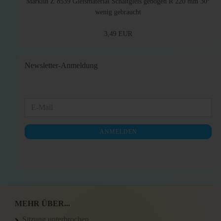
Märklin Z 8539 Gleismaterial Schaltgleis gebogen R 220 mm 30°
wenig gebraucht
3,49 EUR
Newsletter-Anmeldung
WEITER
E-
ZUR
Mail
NEWSLETTER-
ANMELDEN
ANMELDUNG
MEHR ÜBER...
Sitzung unterbrochen