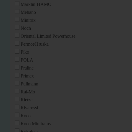
Märklin-HAMO
Mehano
Minitrix
Noch
Oriental Limited Powerhouse
Permot/Hruska
Piko
POLA
Praline
Primex
Pullmann
Rai-Mo
Rietze
Rivarossi
Roco
Roco Minitrains
Rokuhan