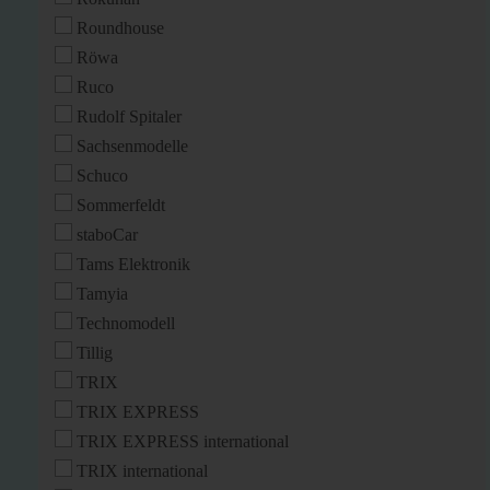
Roundhouse
Röwa
Ruco
Rudolf Spitaler
Sachsenmodelle
Schuco
Sommerfeldt
staboCar
Tams Elektronik
Tamyia
Technomodell
Tillig
TRIX
TRIX EXPRESS
TRIX EXPRESS international
TRIX international