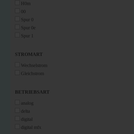
H0m
00
Spur 0
Spur 0e
Spur 1
STROMART
STROMART
Wechselstrom
Gleichstrom
BETRIEBSART
BETRIEBSART
analog
delta
digital
digital mfx