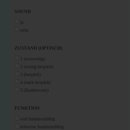
SOUND
SOUND
ja
nein
ZUSTAND
ZUSTAND (OPTISCH)
(OPTISCH)
1 (neuwertig)
2 (wenig bespielt)
3 (bespielt)
4 (stark bespielt)
5 (Bastlerware)
FUNKTION
FUNKTION
voll funktionsfähig
teilweise funktionsfähig