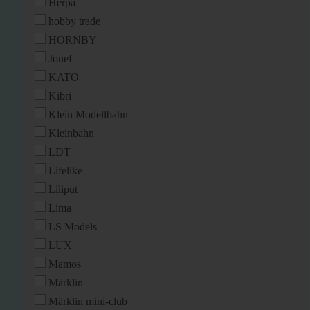
Herpa
hobby trade
HORNBY
Jouef
KATO
Kibri
Klein Modellbahn
Kleinbahn
LDT
Lifelike
Liliput
Lima
LS Models
LUX
Mamos
Märklin
Märklin mini-club