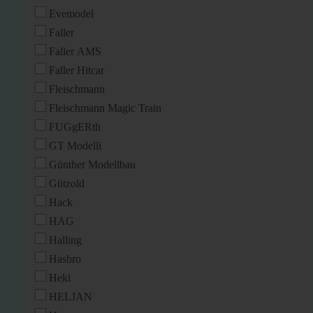
Evemodel
Faller
Faller AMS
Faller Hitcar
Fleischmann
Fleischmann Magic Train
FUGgERth
GT Modelli
Günther Modellbau
Gützold
Hack
HAG
Halling
Hasbro
Heki
HELJAN