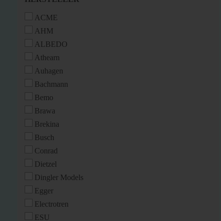
ACME
AHM
ALBEDO
Athearn
Auhagen
Bachmann
Bemo
Brawa
Brekina
Busch
Conrad
Dietzel
Dingler Models
Egger
Electrotren
ESU