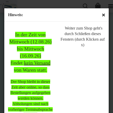
Hinweis:
Bitte
Weiter zum Shop geht's
durch Schließen dieses
In der Zeit von
beachten:
Fensters (durch Klicken auf
Mittwoch (12.08.26)
x)
bis Mittwoch
(16.09.26)
In der Zeit von Mittwoch
findet
kein Versand
(12.08.26) bis Mittwoch
von Waren statt.
(16.09.26)
findet
kein Versand
von Waren
statt.
Der Shop bleibt in dieser
Zeit aber online, so dass
Der Shop bleibt in dieser Zeit
Bestellungen aufgegeben
aber online, so dass
werden können.
Bestellungen aufgegeben
Abholungen sind nach
werden können.
vorheriger Terminabsprache