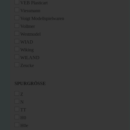
VEB Plasticart
Viessmann
Voigt Modellspielwaren
Vollmer
Westmodel
WIAD
Wiking
WILAND
Zeucke
SPURGRÖSSE
SPURGRÖSSE
Z
N
TT
H0
H0e