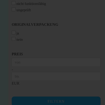
nicht funktionsfähig
ungeprüft
ORIGINALVERPACKUNG
ORIGINALVERPACKUNG
ja
nein
PREIS
PREIS
Preis bis
-
EUR
FILTERN