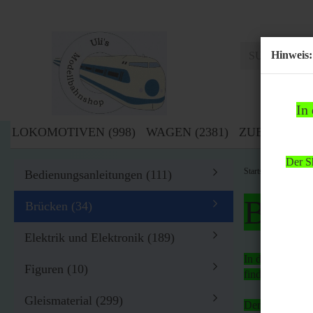
Hinweis:
In
LOKOMOTIVEN (998)
WAGEN (2381)
ZUBEHÖR (1
Der Sh
»
Startseite
Zub
Bedienungsanleitungen (111)
Bitte
Brücken (34)
Elektrik und Elektronik (189)
In der Zeit von
Figuren (10)
findet
kein Ver
Gleismaterial (299)
Der Shop bleibt