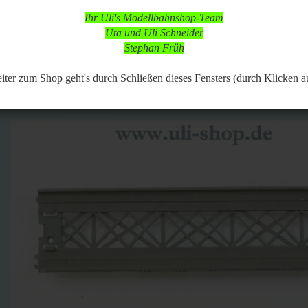
d nach vorheriger Terminabsprache möglich,
Ihr Uli's Modellbahnshop-Team
 Modellbahnartikeln ist durchgängig möglich.
Uta und Uli Schneider
Stephan Früh
34
Artikel in dieser Kategorie
 zurück
weiter »
Letzter »
er zum Shop geht's durch Schließen dieses Fensters (durch Klicken a