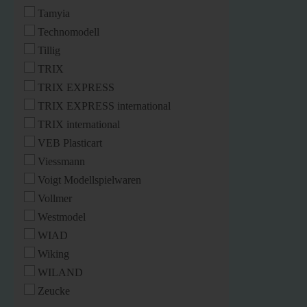
Tamyia
Technomodell
Tillig
TRIX
TRIX EXPRESS
TRIX EXPRESS international
TRIX international
VEB Plasticart
Viessmann
Voigt Modellspielwaren
Vollmer
Westmodel
WIAD
Wiking
WILAND
Zeucke