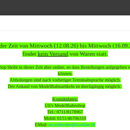
Suche...
 der Zeit von Mittwoch (12.08.26) bis Mittwoch (16.09.
findet
kein Versand
von Waren statt.
837)
WEITERE
INFOS
KUNDEN
%SAL
op bleibt in dieser Zeit aber online, so dass Bestellungen aufgegeben
»
»
ehör
Brücken
Märklin Z 8976 Brücke Rampenstück gerade L 110 mm gebraucht
können.
Abholungen sind nach vorheriger Terminabsprache möglich,
 beachten:
Der Ankauf von Modellbahnartikeln ist durchgängig möglich.
Kontaktdaten:
Uli’s Modellbahnshop
 Mittwoch (12.08.26) bis Mittwoch (16.09.26)
Tel.: 0711/8178967
sand
von Waren statt.
Mobil: 0151/46706310
EMail:
uu.schneider@t-online.de
 in dieser Zeit aber online, so dass Bestellungen aufgegeben werden k