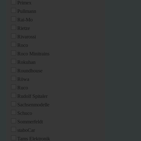
Primex
Pullmann
Rai-Mo
Rietze
Rivarossi
Roco
Roco Minitrains
Rokuhan
Roundhouse
Röwa
Ruco
Rudolf Spitaler
Sachsenmodelle
Schuco
Sommerfeldt
staboCar
Tams Elektronik