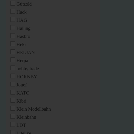
Gützold
Hack
HAG
Halling
Hasbro
Heki
HELJAN
Herpa
hobby trade
HORNBY
Jouef
KATO
Kibri
Klein Modellbahn
Kleinbahn
LDT
Lifelike