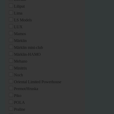
Liliput
Lima
LS Models
LUX
Mamos
Märklin
Märklin mini-club
Märklin-HAMO
Mehano
Minitrix
Noch
Oriental Limited Powerhouse
Permot/Hruska
Piko
POLA
Praline