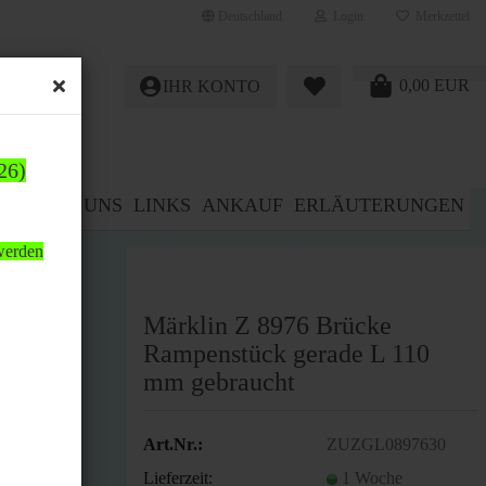
Deutschland
Login
Merkzettel
0,00 EUR
IHR KONTO
26)
E%
ÜBER UNS
LINKS
ANKAUF
ERLÄUTERUNGEN
 werden
Märklin Z 8976 Brücke
Rampenstück gerade L 110
mm gebraucht
Art.Nr.:
ZUZGL0897630
önnen.
Lieferzeit:
1 Woche