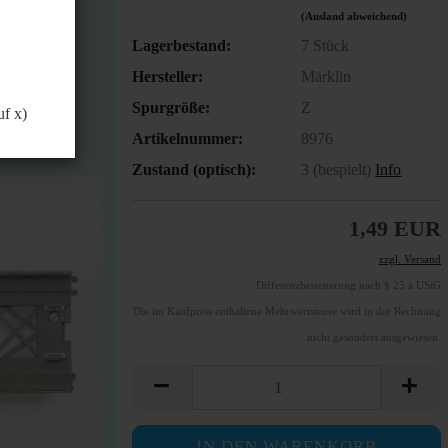
(Ausland abweichend)
Lagerbestand:
7
Stück
Hersteller:
Märklin
Spurgröße:
Z
uf x)
Artikelnummer:
8976
Zustand (optisch):
3 (bespielt)
Info
1,49 EUR
zzgl. Versand
Differenzbesteuerung nach § 25 a UStG
Die im Kaufpreis enthaltene Mehrwertsteuer wird in der Rechnung
nicht gesondert ausgewiesen.