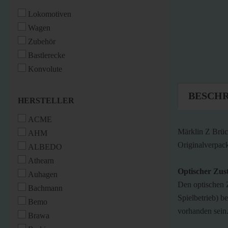
Lokomotiven
Wagen
Zubehör
Bastlerecke
Konvolute
BESCH
HERSTELLER
HERSTELLER
ACME
Märklin Z Brüc
AHM
Originalverpack
ALBEDO
Athearn
Optischer Zus
Auhagen
Den optischen 
Bachmann
Spielbetrieb) b
Bemo
vorhanden sein
Brawa