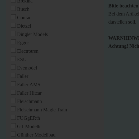
Brekina
Bitte beachten
Busch
Bei dem Artikel
Conrad
darstellen soll.
Dietzel
Dingler Models
WARNHINWE
Egger
Achtung! Nicht
Electrotren
ESU
Evemodel
Faller
Faller AMS
Faller Hitcar
Fleischmann
Fleischmann Magic Train
FUGgERth
GT Modelli
Günther Modellbau