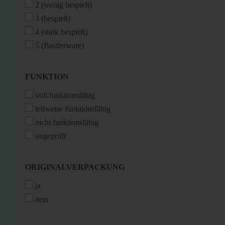
2 (wenig bespielt)
3 (bespielt)
4 (stark bespielt)
5 (Bastlerware)
FUNKTION
FUNKTION
voll funktionsfähig
teilweise funktionsfähig
nicht funktionsfähig
ungeprüft
ORIGINALVERPACKUNG
ORIGINALVERPACKUNG
ja
nein