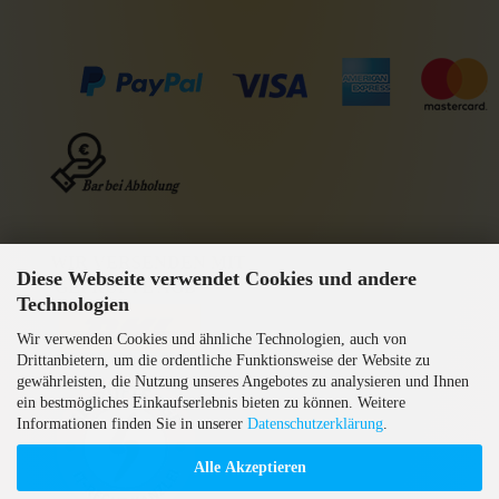
WIR VERSENDEN MIT
Diese Webseite verwendet Cookies und andere
GEPRÜFTE AGB
Technologien
Wir verwenden Cookies und ähnliche Technologien, auch von
Drittanbietern, um die ordentliche Funktionsweise der Website zu
gewährleisten, die Nutzung unseres Angebotes zu analysieren und Ihnen
ein bestmögliches Einkaufserlebnis bieten zu können. Weitere
Informationen finden Sie in unserer
Datenschutzerklärung
.
Alle Akzeptieren