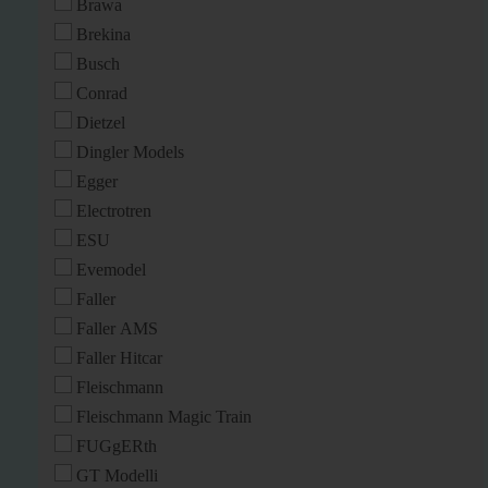
Brawa
Brekina
Busch
Conrad
Dietzel
Dingler Models
Egger
Electrotren
ESU
Evemodel
Faller
Faller AMS
Faller Hitcar
Fleischmann
Fleischmann Magic Train
FUGgERth
GT Modelli