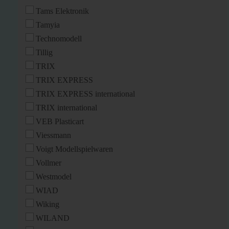
Tams Elektronik
Tamyia
Technomodell
Tillig
TRIX
TRIX EXPRESS
TRIX EXPRESS international
TRIX international
VEB Plasticart
Viessmann
Voigt Modellspielwaren
Vollmer
Westmodel
WIAD
Wiking
WILAND