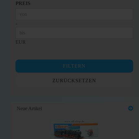
PREIS
PREIS
Preis bis
-
EUR
FILTERN
ZURÜCKSETZEN
Neue Artikel