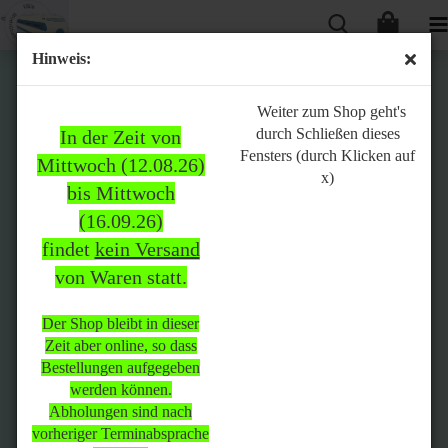
Hinweis:
Bitte
Weiter zum Shop geht's
durch Schließen dieses
In der Zeit von
beachten:
Fensters (durch Klicken auf
Mittwoch (12.08.26)
x)
bis Mittwoch
(16.09.26)
In der Zeit von Mittwoch
findet
kein Versand
(12.08.26) bis Mittwoch
von Waren statt.
(16.09.26)
findet
kein Versand
von Waren
statt.
Der Shop bleibt in dieser
Zeit aber online, so dass
Der Shop bleibt in dieser Zeit
Bestellungen aufgegeben
aber online, so dass
werden können.
Bestellungen aufgegeben
Abholungen sind nach
werden können.
vorheriger Terminabsprache