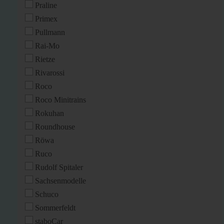
Praline
Primex
Pullmann
Rai-Mo
Rietze
Rivarossi
Roco
Roco Minitrains
Rokuhan
Roundhouse
Röwa
Ruco
Rudolf Spitaler
Sachsenmodelle
Schuco
Sommerfeldt
staboCar