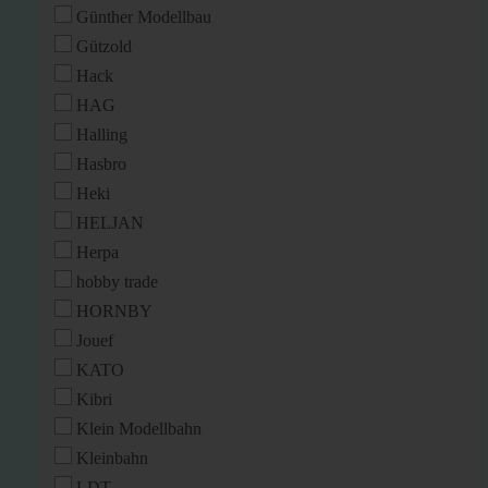
Günther Modellbau
Gützold
Hack
HAG
Halling
Hasbro
Heki
HELJAN
Herpa
hobby trade
HORNBY
Jouef
KATO
Kibri
Klein Modellbahn
Kleinbahn
LDT