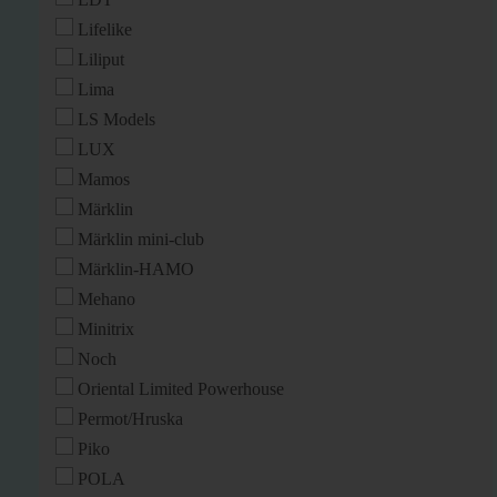
Lifelike
Liliput
Lima
LS Models
LUX
Mamos
Märklin
Märklin mini-club
Märklin-HAMO
Mehano
Minitrix
Noch
Oriental Limited Powerhouse
Permot/Hruska
Piko
POLA