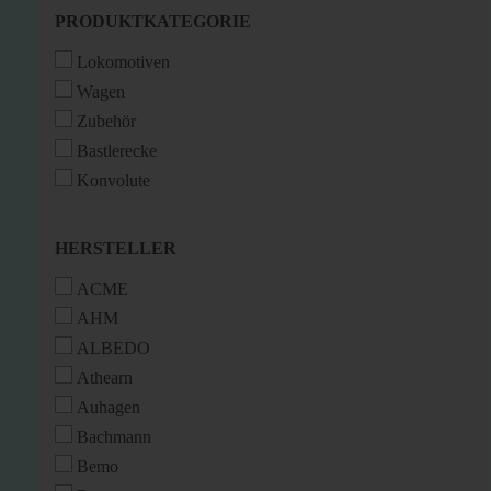
PRODUKTKATEGORIE
PRODUKTKATEGORIE
Lokomotiven
Wagen
Zubehör
Bastlerecke
Konvolute
HERSTELLER
HERSTELLER
ACME
AHM
ALBEDO
Athearn
Auhagen
Bachmann
Bemo