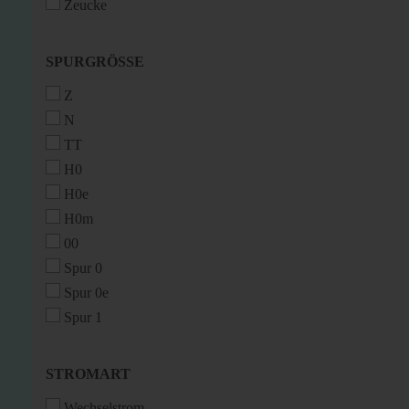
Zeucke
SPURGRÖSSE
SPURGRÖSSE
Z
N
TT
H0
H0e
H0m
00
Spur 0
Spur 0e
Spur 1
STROMART
STROMART
Wechselstrom