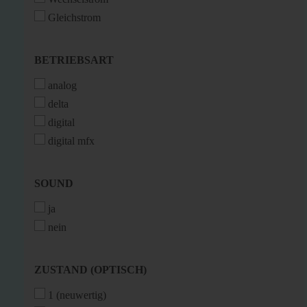
Gleichstrom
BETRIEBSART
BETRIEBSART
analog
delta
digital
digital mfx
SOUND
SOUND
ja
nein
ZUSTAND
ZUSTAND (OPTISCH)
(OPTISCH)
1 (neuwertig)