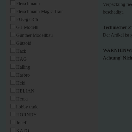
Fleischmann
Verpackung riec
Fleischmann Magic Train
beschädigt.
FUGgERth
GT Modelli
Technischer Z
Der Artikel ist 
Günther Modellbau
Gützold
WARNHINWE
Hack
Achtung! Nicht
HAG
Halling
Hasbro
Heki
HELJAN
Herpa
hobby trade
HORNBY
Jouef
KATO