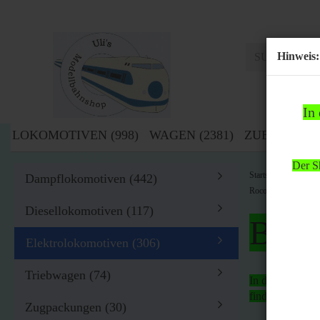
Hinweis:
In
LOKOMOTIVEN (998)
WAGEN (2381)
ZUBEHÖR (1
Der Sh
»
Startseite
Lok
Dampflokomotiven (442)
Roco H0 4197S E-Lok
Diesellokomotiven (117)
Bitte
Elektrolokomotiven (306)
Triebwagen (74)
In der Zeit von
findet
kein Ver
Zugpackungen (30)