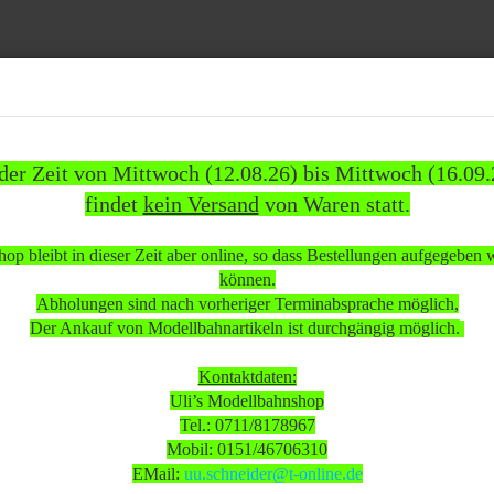
Suche...
 der Zeit von Mittwoch (12.08.26) bis Mittwoch (16.09.
findet
kein Versand
von Waren statt.
837)
WEITERE
INFOS
KUNDEN
%SAL
op bleibt in dieser Zeit aber online, so dass Bestellungen aufgegeben
»
»
omotiven
Elektrolokomotiven
können.
 Br. 1044. 08 der ÖBB voll funktionsfähig wenig bespielt Gleichstrom analog
Abholungen sind nach vorheriger Terminabsprache möglich,
Der Ankauf von Modellbahnartikeln ist durchgängig möglich.
 beachten:
Kontaktdaten:
Uli’s Modellbahnshop
Tel.: 0711/8178967
 Mittwoch (12.08.26) bis Mittwoch (16.09.26)
Mobil: 0151/46706310
sand
von Waren statt.
EMail:
uu.schneider@t-online.de