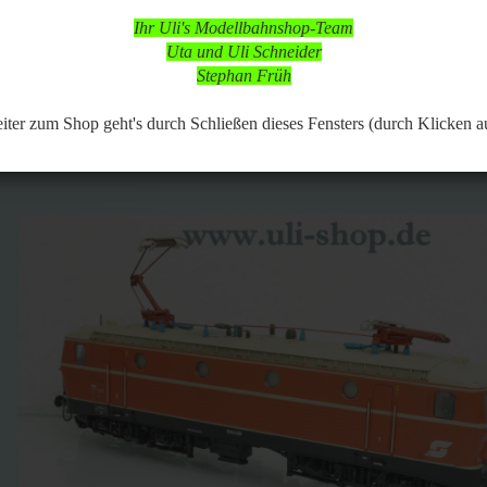
 in dieser Zeit aber online, so dass Bestellungen aufgegeben werden k
Ihr Uli's Modellbahnshop-Team
d nach vorheriger Terminabsprache möglich,
Uta und Uli Schneider
 Modellbahnartikeln ist durchgängig möglich.
Stephan Früh
306
Artikel in dieser Kategorie
 zurück
weiter »
Letzter »
er zum Shop geht's durch Schließen dieses Fensters (durch Klicken a