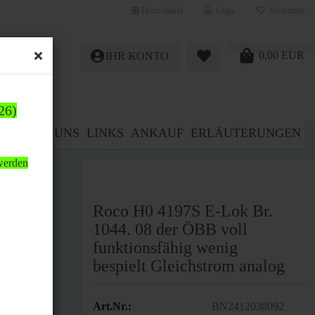
Deutschland
Login
Merkzettel
0,00 EUR
IHR KONTO
26)
E%
ÜBER UNS
LINKS
ANKAUF
ERLÄUTERUNGEN
 werden
Roco H0 4197S E-Lok Br.
1044. 08 der ÖBB voll
funktionsfähig wenig
bespielt Gleichstrom analog
Art.Nr.:
BN2412038092