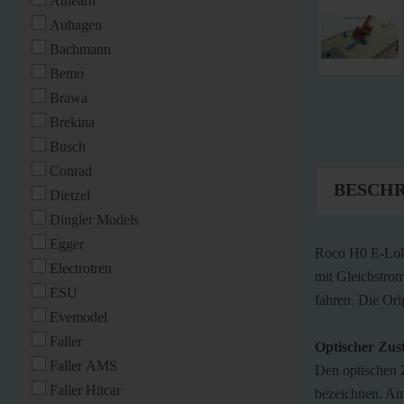
Athearn
Auhagen
Bachmann
Bemo
Brawa
Brekina
Busch
Conrad
BESCH
Dietzel
Dingler Models
Egger
Roco H0 E-Lok 
Electrotren
mit Gleichstrom
ESU
fahren. Die Ori
Evemodel
Faller
Optischer Zus
Faller AMS
Den optischen 
Faller Hitcar
bezeichnen. An 