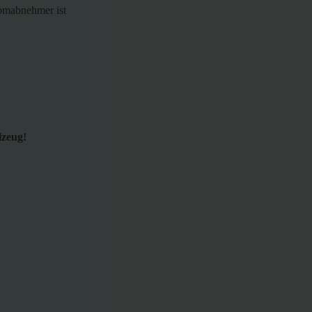
romabnehmer ist
lzeug!