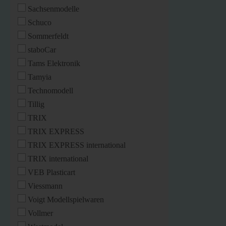
Sachsenmodelle
Schuco
Sommerfeldt
staboCar
Tams Elektronik
Tamyia
Technomodell
Tillig
TRIX
TRIX EXPRESS
TRIX EXPRESS international
TRIX international
VEB Plasticart
Viessmann
Voigt Modellspielwaren
Vollmer