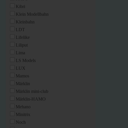
Kibri
Klein Modellbahn
Kleinbahn
LDT
Lifelike
Liliput
Lima
LS Models
LUX
Mamos
Märklin
Märklin mini-club
Märklin-HAMO
Mehano
Minitrix
Noch