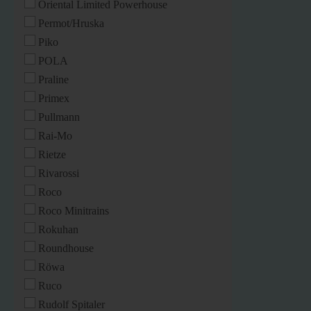
Oriental Limited Powerhouse
Permot/Hruska
Piko
POLA
Praline
Primex
Pullmann
Rai-Mo
Rietze
Rivarossi
Roco
Roco Minitrains
Rokuhan
Roundhouse
Röwa
Ruco
Rudolf Spitaler