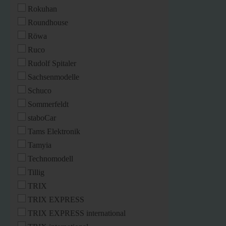
Rokuhan
Roundhouse
Röwa
Ruco
Rudolf Spitaler
Sachsenmodelle
Schuco
Sommerfeldt
staboCar
Tams Elektronik
Tamyia
Technomodell
Tillig
TRIX
TRIX EXPRESS
TRIX EXPRESS international