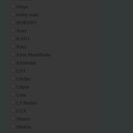
Herpa
hobby trade
HORNBY
Jouef
KATO
Kibri
Klein Modellbahn
Kleinbahn
LDT
Lifelike
Liliput
Lima
LS Models
LUX
Mamos
Märklin