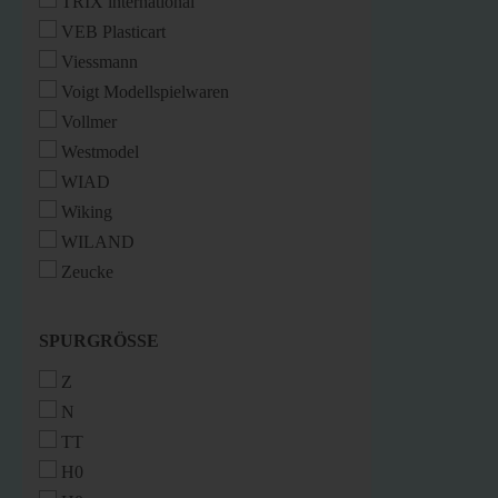
TRIX international
VEB Plasticart
Viessmann
Voigt Modellspielwaren
Vollmer
Westmodel
WIAD
Wiking
WILAND
Zeucke
SPURGRÖSSE
SPURGRÖSSE
Z
N
TT
H0