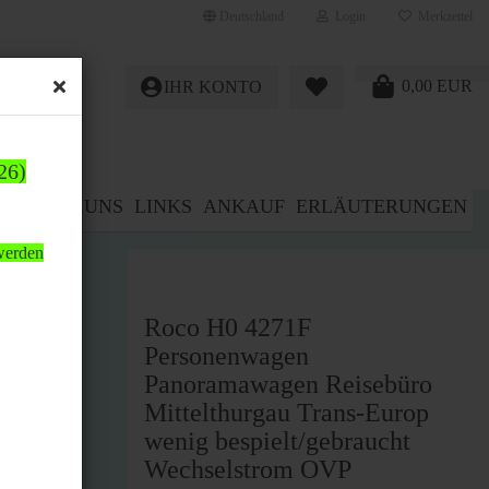
Deutschland
Login
Merkzettel
0,00 EUR
IHR KONTO
26)
E%
ÜBER UNS
LINKS
ANKAUF
ERLÄUTERUNGEN
 werden
Roco H0 4271F
Personenwagen
Panoramawagen Reisebüro
Mittelthurgau Trans-Europ
wenig bespielt/gebraucht
Wechselstrom OVP