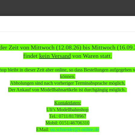
Suche...
 der Zeit von Mittwoch (12.08.26) bis Mittwoch (16.09.
findet
kein Versand
von Waren statt.
1837)
WEITERE
INFOS
KUNDEN
%SAL
op bleibt in dieser Zeit aber online, so dass Bestellungen aufgegeben
»
»
en
Personenwagen
können.
onenwagen Panoramawagen Reisebüro Mittelthurgau Trans-Europ wenig bespielt/gebraucht
Abholungen sind nach vorheriger Terminabsprache möglich,
Der Ankauf von Modellbahnartikeln ist durchgängig möglich.
 beachten:
Kontaktdaten:
Uli’s Modellbahnshop
Tel.: 0711/8178967
 Mittwoch (12.08.26) bis Mittwoch (16.09.26)
Mobil: 0151/46706310
sand
von Waren statt.
EMail:
uu.schneider@t-online.de