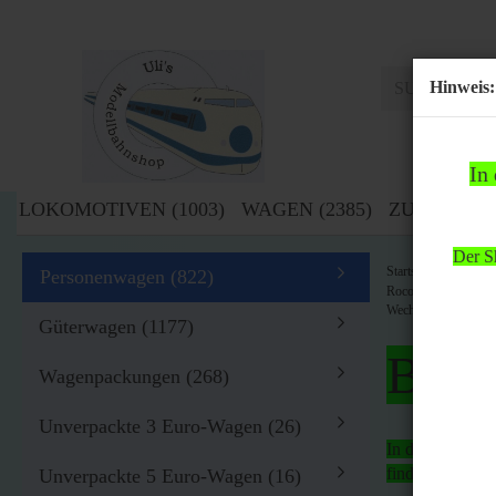
Hinweis:
In
LOKOMOTIVEN (1003)
WAGEN (2385)
ZUBEHÖR (
Der Sh
»
Startseite
Wag
Personenwagen (822)
Roco H0 4271F Pers
Wechselstrom OVP
Güterwagen (1177)
Bitte
Wagenpackungen (268)
Unverpackte 3 Euro-Wagen (26)
In der Zeit von
findet
kein Ver
Unverpackte 5 Euro-Wagen (16)