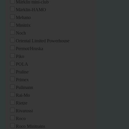
Märklin mini-club
Märklin-HAMO
Mehano
Minitrix
Noch
Oriental Limited Powerhouse
Permot/Hruska
Piko
POLA
Praline
Primex
Pullmann
Rai-Mo
Rietze
Rivarossi
Roco
Roco Minitrains