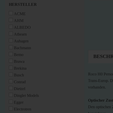
HERSTELLER
HERSTELLER
ACME
AHM
ALBEDO
Athearn
Auhagen
Bachmann
Bemo
BESCH
Brawa
Brekina
Roco H0 Perso
Busch
Trans-Europ. De
Conrad
vorhanden.
Dietzel
Dingler Models
Optischer Zus
Egger
Den optischen 
Electrotren