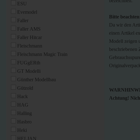
bezeichnen.
ESU
Evemodel
Bitte beachten
Faller
Da wir den Art
Faller AMS
einen Artikel ex
Faller Hitcar
Modell zeigen u
Fleischmann
beschriebenen Z
Fleischmann Magic Train
Gebrauchsspure
FUGgERth
Originalverpac
GT Modelli
Günther Modellbau
Gützold
WARNHINWE
Hack
Achtung! Nicht
HAG
Halling
Hasbro
Heki
HELJAN