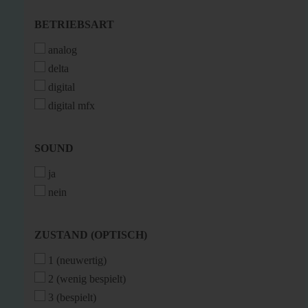
BETRIEBSART
BETRIEBSART
analog
delta
digital
digital mfx
SOUND
SOUND
ja
nein
ZUSTAND
ZUSTAND (OPTISCH)
(OPTISCH)
1 (neuwertig)
2 (wenig bespielt)
3 (bespielt)