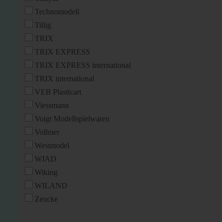
Technomodell
Tillig
TRIX
TRIX EXPRESS
TRIX EXPRESS international
TRIX international
VEB Plasticart
Viessmann
Voigt Modellspielwaren
Vollmer
Westmodel
WIAD
Wiking
WILAND
Zeucke