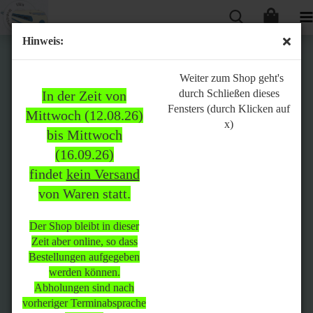
Hinweis:
Bitte
Weiter zum Shop geht's
durch Schließen dieses
In der Zeit von
beachten:
Fensters (durch Klicken auf
Mittwoch (12.08.26)
x)
bis Mittwoch
(16.09.26)
In der Zeit von Mittwoch
findet
kein Versand
(12.08.26) bis Mittwoch
von Waren statt.
(16.09.26)
findet
kein Versand
von Waren
statt.
Der Shop bleibt in dieser
Zeit aber online, so dass
Der Shop bleibt in dieser Zeit
Bestellungen aufgegeben
aber online, so dass
werden können.
Bestellungen aufgegeben
Abholungen sind nach
werden können.
vorheriger Terminabsprache