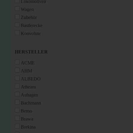
Lokomotiven
Wagen
Zubehör
Bastlerecke
Konvolute
HERSTELLER
HERSTELLER
ACME
AHM
ALBEDO
Athearn
Auhagen
Bachmann
Bemo
Brawa
Brekina