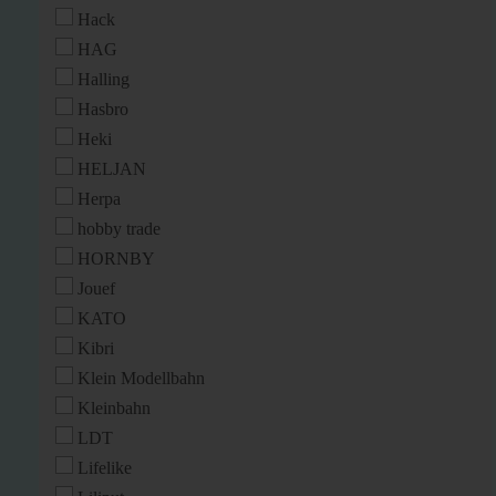
Hack
HAG
Halling
Hasbro
Heki
HELJAN
Herpa
hobby trade
HORNBY
Jouef
KATO
Kibri
Klein Modellbahn
Kleinbahn
LDT
Lifelike