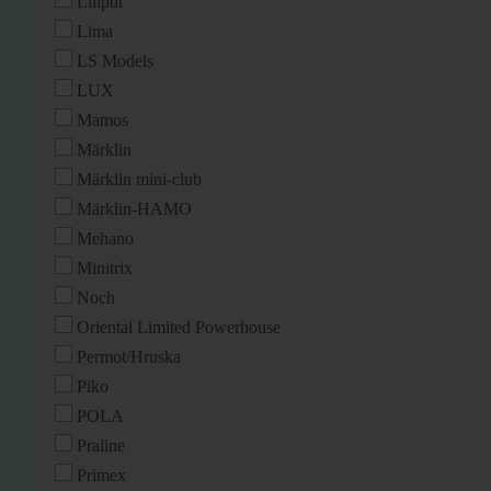
Liliput
Lima
LS Models
LUX
Mamos
Märklin
Märklin mini-club
Märklin-HAMO
Mehano
Minitrix
Noch
Oriental Limited Powerhouse
Permot/Hruska
Piko
POLA
Praline
Primex