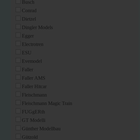
Busch
Conrad
Dietzel
Dingler Models
Egger
Electrotren
ESU
Evemodel
Faller
Faller AMS
Faller Hitcar
Fleischmann
Fleischmann Magic Train
FUGgERth
GT Modelli
Günther Modellbau
Gützold