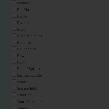
Pullmann
Rai-Mo
Rietze
Rivarossi
Roco
Roco Minitrains
Rokuhan
Roundhouse
Röwa
Ruco
Rudolf Spitaler
Sachsenmodelle
Schuco
Sommerfeldt
staboCar
Tams Elektronik
Tamyia