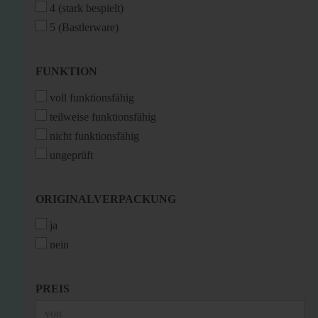
4 (stark bespielt)
5 (Bastlerware)
FUNKTION
FUNKTION
voll funktionsfähig
teilweise funktionsfähig
nicht funktionsfähig
ungeprüft
ORIGINALVERPACKUNG
ORIGINALVERPACKUNG
ja
nein
PREIS
PREIS
Preis bis