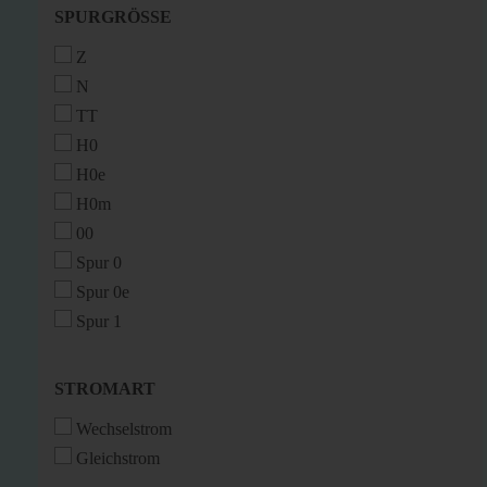
SPURGRÖSSE
SPURGRÖSSE
Z
N
TT
H0
H0e
H0m
00
Spur 0
Spur 0e
Spur 1
STROMART
STROMART
Wechselstrom
Gleichstrom