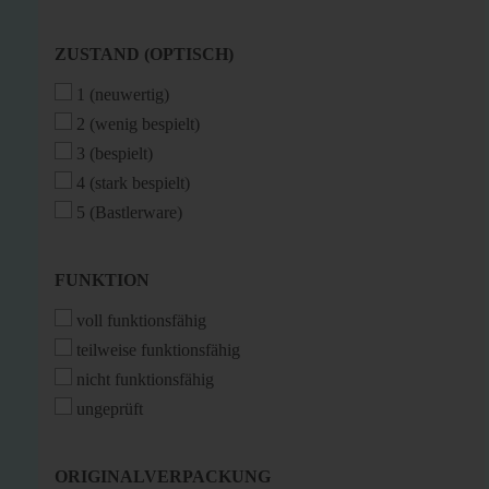
ZUSTAND
ZUSTAND (OPTISCH)
(OPTISCH)
1 (neuwertig)
2 (wenig bespielt)
3 (bespielt)
4 (stark bespielt)
5 (Bastlerware)
FUNKTION
FUNKTION
voll funktionsfähig
teilweise funktionsfähig
nicht funktionsfähig
ungeprüft
ORIGINALVERPACKUNG
ORIGINALVERPACKUNG