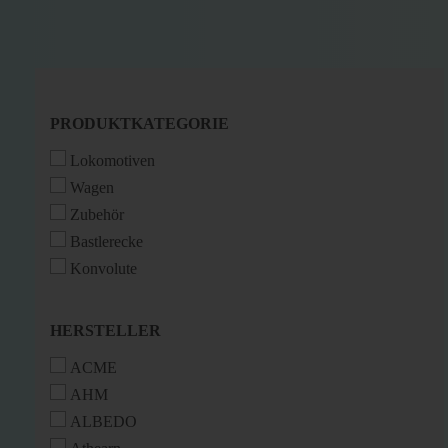
PRODUKTKATEGORIE
PRODUKTKATEGORIE
Lokomotiven
Wagen
Zubehör
Bastlerecke
Konvolute
HERSTELLER
HERSTELLER
ACME
AHM
ALBEDO