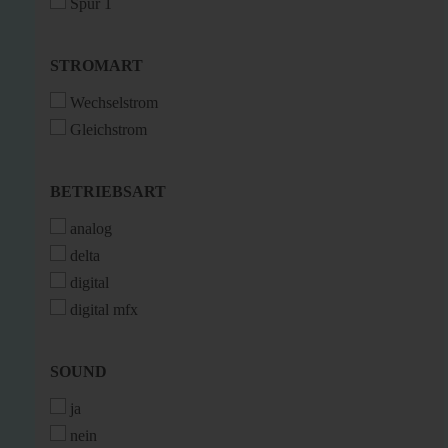
Spur 1
STROMART
STROMART
Wechselstrom
Gleichstrom
BETRIEBSART
BETRIEBSART
analog
delta
digital
digital mfx
SOUND
SOUND
ja
nein