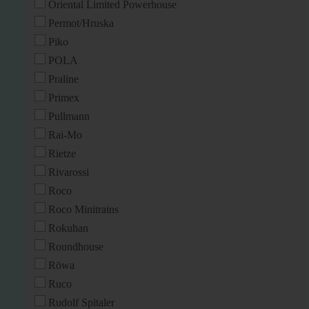
Oriental Limited Powerhouse
Permot/Hruska
Piko
POLA
Praline
Primex
Pullmann
Rai-Mo
Rietze
Rivarossi
Roco
Roco Minitrains
Rokuhan
Roundhouse
Röwa
Ruco
Rudolf Spitaler