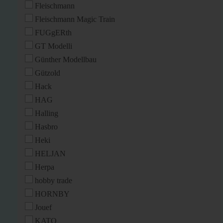
Fleischmann
Fleischmann Magic Train
FUGgERth
GT Modelli
Günther Modellbau
Gützold
Hack
HAG
Halling
Hasbro
Heki
HELJAN
Herpa
hobby trade
HORNBY
Jouef
KATO