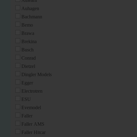
Athearn
Auhagen
Bachmann
Bemo
Brawa
Brekina
Busch
Conrad
Dietzel
Dingler Models
Egger
Electrotren
ESU
Evemodel
Faller
Faller AMS
Faller Hitcar