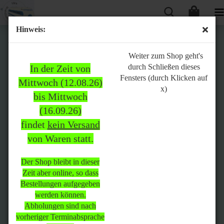
Hinweis:
Bitte
Weiter zum Shop geht's
durch Schließen dieses
In der Zeit von
beachten:
Fensters (durch Klicken auf
Mittwoch (12.08.26)
x)
bis Mittwoch
(16.09.26)
In der Zeit von Mittwoch
findet
kein Versand
(12.08.26) bis Mittwoch
von Waren statt.
(16.09.26)
findet
kein Versand
von Waren
statt.
Der Shop bleibt in dieser
Zeit aber online, so dass
Der Shop bleibt in dieser Zeit
Bestellungen aufgegeben
aber online, so dass
werden können.
Bestellungen aufgegeben
Abholungen sind nach
werden können.
vorheriger Terminabsprache