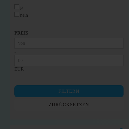
ja
nein
PREIS
PREIS
Preis bis
-
EUR
FILTERN
ZURÜCKSETZEN