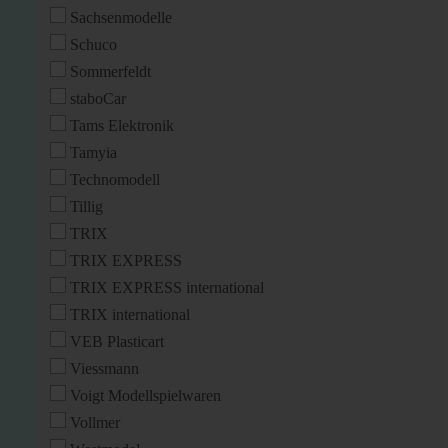
Sachsenmodelle
Schuco
Sommerfeldt
staboCar
Tams Elektronik
Tamyia
Technomodell
Tillig
TRIX
TRIX EXPRESS
TRIX EXPRESS international
TRIX international
VEB Plasticart
Viessmann
Voigt Modellspielwaren
Vollmer