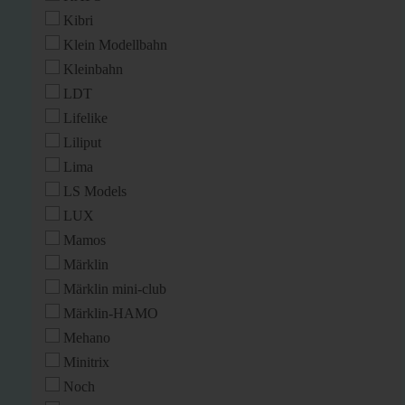
Kibri
Klein Modellbahn
Kleinbahn
LDT
Lifelike
Liliput
Lima
LS Models
LUX
Mamos
Märklin
Märklin mini-club
Märklin-HAMO
Mehano
Minitrix
Noch