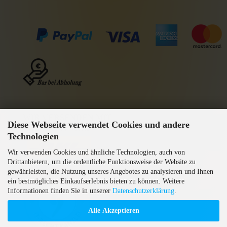
WIR VERSENDEN MIT
Diese Webseite verwendet Cookies und andere
GEPRÜFTE AGB
Technologien
Wir verwenden Cookies und ähnliche Technologien, auch von
Drittanbietern, um die ordentliche Funktionsweise der Website zu
gewährleisten, die Nutzung unseres Angebotes zu analysieren und Ihnen
ein bestmögliches Einkaufserlebnis bieten zu können. Weitere
Informationen finden Sie in unserer
Datenschutzerklärung
.
Alle Akzeptieren