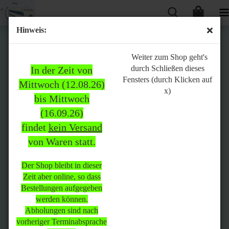
Hinweis:
Bitte
Weiter zum Shop geht's
durch Schließen dieses
In der Zeit von
beachten:
Fensters (durch Klicken auf
Mittwoch (12.08.26)
x)
bis Mittwoch
(16.09.26)
In der Zeit von Mittwoch
findet
kein Versand
(12.08.26) bis Mittwoch
von Waren statt.
(16.09.26)
findet
kein Versand
von Waren
statt.
Der Shop bleibt in dieser
Zeit aber online, so dass
Der Shop bleibt in dieser Zeit
Bestellungen aufgegeben
aber online, so dass
werden können.
Bestellungen aufgegeben
Abholungen sind nach
werden können.
vorheriger Terminabsprache