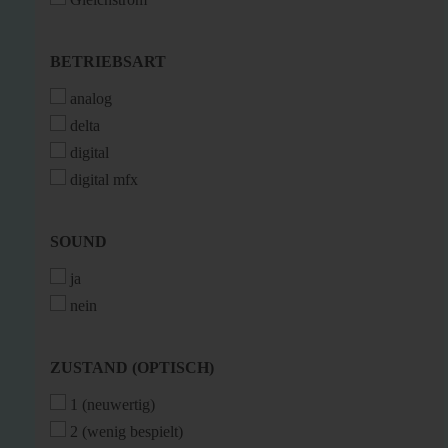
BETRIEBSART
BETRIEBSART
analog
delta
digital
digital mfx
SOUND
SOUND
ja
nein
ZUSTAND
ZUSTAND (OPTISCH)
(OPTISCH)
1 (neuwertig)
2 (wenig bespielt)