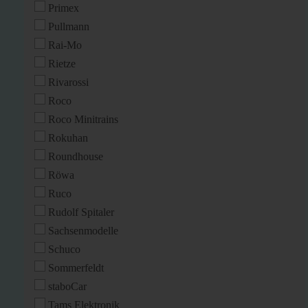
Primex
Pullmann
Rai-Mo
Rietze
Rivarossi
Roco
Roco Minitrains
Rokuhan
Roundhouse
Röwa
Ruco
Rudolf Spitaler
Sachsenmodelle
Schuco
Sommerfeldt
staboCar
Tams Elektronik