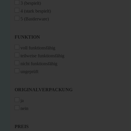
3 (bespielt)
4 (stark bespielt)
5 (Bastlerware)
FUNKTION
FUNKTION
voll funktionsfähig
teilweise funktionsfähig
nicht funktionsfähig
ungeprüft
ORIGINALVERPACKUNG
ORIGINALVERPACKUNG
ja
nein
PREIS
PREIS