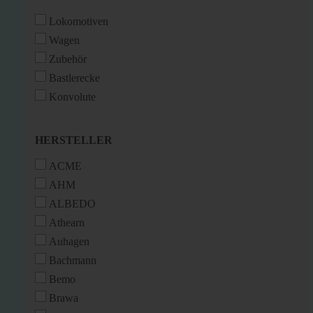
Lokomotiven
Wagen
Zubehör
Bastlerecke
Konvolute
HERSTELLER
HERSTELLER
ACME
AHM
ALBEDO
Athearn
Auhagen
Bachmann
Bemo
Brawa