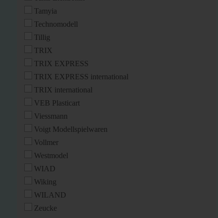
Tamyia
Technomodell
Tillig
TRIX
TRIX EXPRESS
TRIX EXPRESS international
TRIX international
VEB Plasticart
Viessmann
Voigt Modellspielwaren
Vollmer
Westmodel
WIAD
Wiking
WILAND
Zeucke