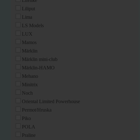
Lifelike
Liliput
Lima
LS Models
LUX
Mamos
Märklin
Märklin mini-club
Märklin-HAMO
Mehano
Minitrix
Noch
Oriental Limited Powerhouse
Permot/Hruska
Piko
POLA
Praline