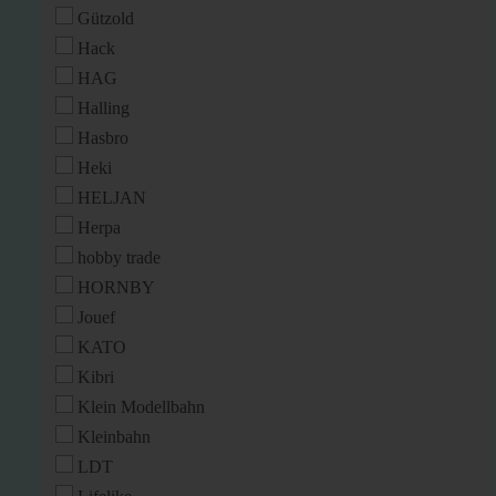
Gützold
Hack
HAG
Halling
Hasbro
Heki
HELJAN
Herpa
hobby trade
HORNBY
Jouef
KATO
Kibri
Klein Modellbahn
Kleinbahn
LDT