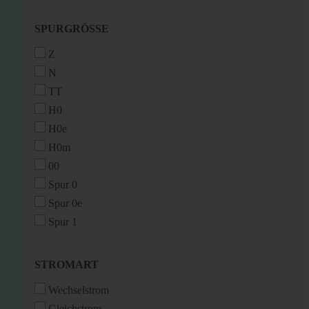
SPURGRÖSSE
SPURGRÖSSE
Z
N
TT
H0
H0e
H0m
00
Spur 0
Spur 0e
Spur 1
STROMART
STROMART
Wechselstrom
Gleichstrom