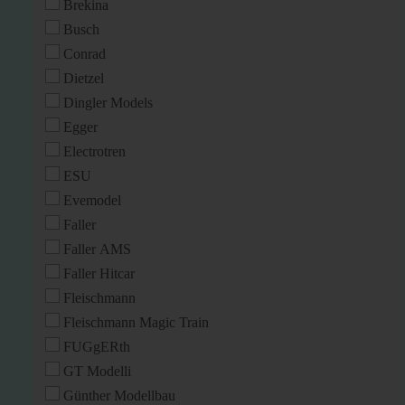
Brekina
Busch
Conrad
Dietzel
Dingler Models
Egger
Electrotren
ESU
Evemodel
Faller
Faller AMS
Faller Hitcar
Fleischmann
Fleischmann Magic Train
FUGgERth
GT Modelli
Günther Modellbau