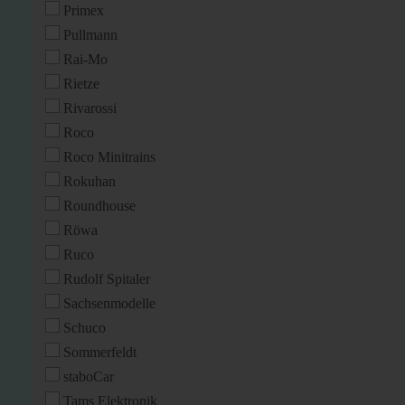
Primex
Pullmann
Rai-Mo
Rietze
Rivarossi
Roco
Roco Minitrains
Rokuhan
Roundhouse
Röwa
Ruco
Rudolf Spitaler
Sachsenmodelle
Schuco
Sommerfeldt
staboCar
Tams Elektronik