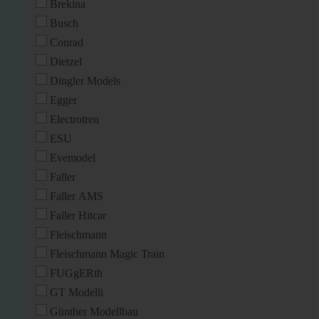
Brekina
Busch
Conrad
Dietzel
Dingler Models
Egger
Electrotren
ESU
Evemodel
Faller
Faller AMS
Faller Hitcar
Fleischmann
Fleischmann Magic Train
FUGgERth
GT Modelli
Günther Modellbau