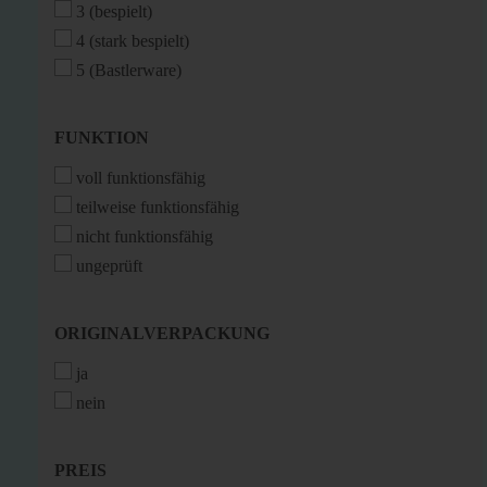
3 (bespielt)
4 (stark bespielt)
5 (Bastlerware)
FUNKTION
FUNKTION
voll funktionsfähig
teilweise funktionsfähig
nicht funktionsfähig
ungeprüft
ORIGINALVERPACKUNG
ORIGINALVERPACKUNG
ja
nein
PREIS
PREIS