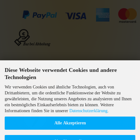
WIR VERSENDEN MIT
Diese Webseite verwendet Cookies und andere
GEPRÜFTE AGB
Technologien
Wir verwenden Cookies und ähnliche Technologien, auch von
Drittanbietern, um die ordentliche Funktionsweise der Website zu
gewährleisten, die Nutzung unseres Angebotes zu analysieren und Ihnen
ein bestmögliches Einkaufserlebnis bieten zu können. Weitere
Informationen finden Sie in unserer
Datenschutzerklärung
.
Alle Akzeptieren