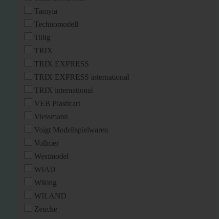
Tamyia
Technomodell
Tillig
TRIX
TRIX EXPRESS
TRIX EXPRESS international
TRIX international
VEB Plasticart
Viessmann
Voigt Modellspielwaren
Vollmer
Westmodel
WIAD
Wiking
WILAND
Zeucke