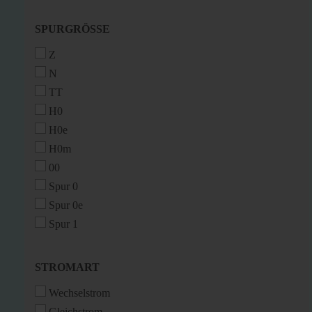
SPURGRÖSSE
SPURGRÖSSE
Z
N
TT
H0
H0e
H0m
00
Spur 0
Spur 0e
Spur 1
STROMART
STROMART
Wechselstrom
Gleichstrom