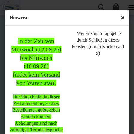
Hinweis:
Bitte
Weiter zum Shop geht's
durch Schließen dieses
In der Zeit von
beachten:
Fensters (durch Klicken auf
Mittwoch (12.08.26)
x)
bis Mittwoch
(16.09.26)
In der Zeit von Mittwoch
findet
kein Versand
(12.08.26) bis Mittwoch
von Waren statt.
(16.09.26)
findet
kein Versand
von Waren
statt.
Der Shop bleibt in dieser
Zeit aber online, so dass
Der Shop bleibt in dieser Zeit
Bestellungen aufgegeben
aber online, so dass
werden können.
Bestellungen aufgegeben
Abholungen sind nach
werden können.
vorheriger Terminabsprache