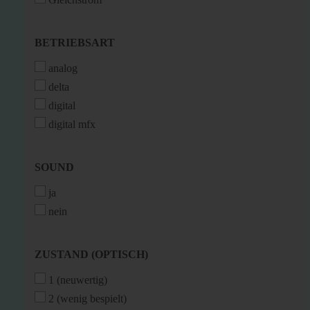
BETRIEBSART
BETRIEBSART
analog
delta
digital
digital mfx
SOUND
SOUND
ja
nein
ZUSTAND
ZUSTAND (OPTISCH)
(OPTISCH)
1 (neuwertig)
2 (wenig bespielt)