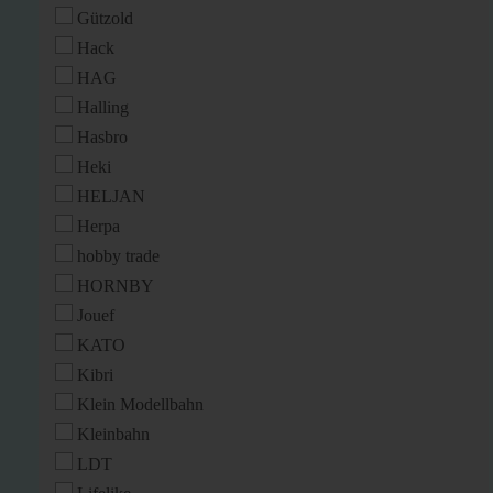
Gützold
Hack
HAG
Halling
Hasbro
Heki
HELJAN
Herpa
hobby trade
HORNBY
Jouef
KATO
Kibri
Klein Modellbahn
Kleinbahn
LDT