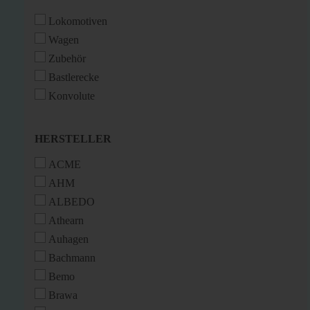
Lokomotiven
Wagen
Zubehör
Bastlerecke
Konvolute
HERSTELLER
HERSTELLER
ACME
AHM
ALBEDO
Athearn
Auhagen
Bachmann
Bemo
Brawa