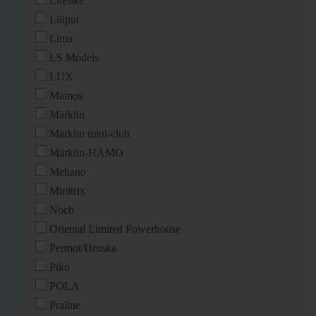
Lifelike
Liliput
Lima
LS Models
LUX
Mamos
Märklin
Märklin mini-club
Märklin-HAMO
Mehano
Minitrix
Noch
Oriental Limited Powerhouse
Permot/Hruska
Piko
POLA
Praline