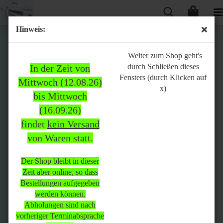
Hinweis:
Bitte
Weiter zum Shop geht's
durch Schließen dieses
In der Zeit von
beachten:
Fensters (durch Klicken auf
Mittwoch (12.08.26)
x)
bis Mittwoch
(16.09.26)
In der Zeit von Mittwoch
findet
kein Versand
(12.08.26) bis Mittwoch
von Waren statt.
(16.09.26)
findet
kein Versand
von Waren
statt.
Der Shop bleibt in dieser
Zeit aber online, so dass
Der Shop bleibt in dieser Zeit
Bestellungen aufgegeben
aber online, so dass
werden können.
Bestellungen aufgegeben
Abholungen sind nach
werden können.
vorheriger Terminabsprache