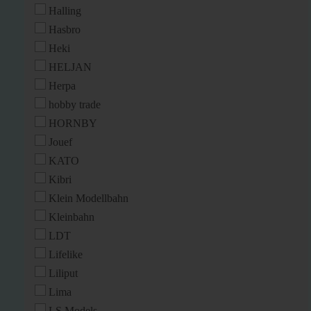
Halling
Hasbro
Heki
HELJAN
Herpa
hobby trade
HORNBY
Jouef
KATO
Kibri
Klein Modellbahn
Kleinbahn
LDT
Lifelike
Liliput
Lima
LS Models