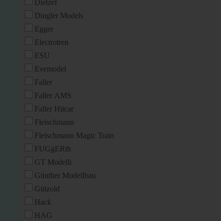
Dietzel
Dingler Models
Egger
Electrotren
ESU
Evemodel
Faller
Faller AMS
Faller Hitcar
Fleischmann
Fleischmann Magic Train
FUGgERth
GT Modelli
Günther Modellbau
Gützold
Hack
HAG