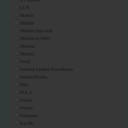
LUX
Mamos
Märklin
Märklin mini-club
Märklin-HAMO
Mehano
Minitrix
Noch
Oriental Limited Powerhouse
Permot/Hruska
Piko
POLA
Praline
Primex
Pullmann
Rai-Mo