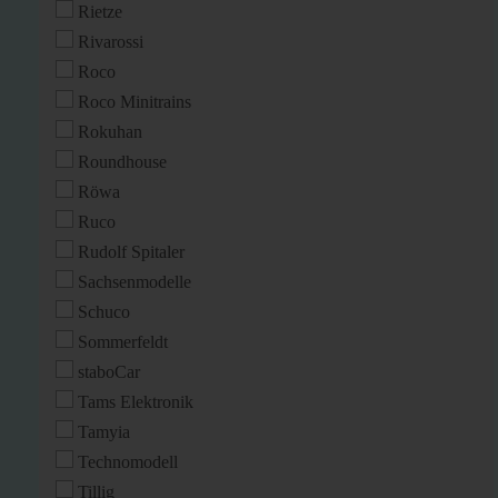
Rietze
Rivarossi
Roco
Roco Minitrains
Rokuhan
Roundhouse
Röwa
Ruco
Rudolf Spitaler
Sachsenmodelle
Schuco
Sommerfeldt
staboCar
Tams Elektronik
Tamyia
Technomodell
Tillig