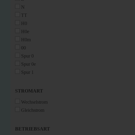
N
TT
H0
H0e
H0m
00
Spur 0
Spur 0e
Spur 1
STROMART
STROMART
Wechselstrom
Gleichstrom
BETRIEBSART
BETRIEBSART