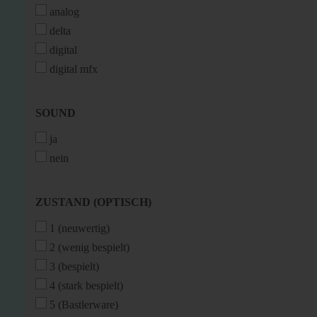
analog
delta
digital
digital mfx
SOUND
SOUND
ja
nein
ZUSTAND
ZUSTAND (OPTISCH)
(OPTISCH)
1 (neuwertig)
2 (wenig bespielt)
3 (bespielt)
4 (stark bespielt)
5 (Bastlerware)