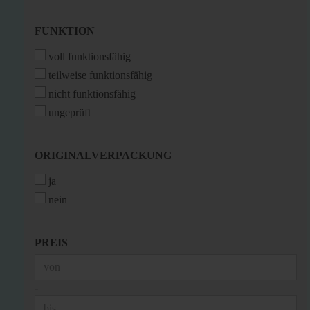
FUNKTION
FUNKTION
voll funktionsfähig
teilweise funktionsfähig
nicht funktionsfähig
ungeprüft
ORIGINALVERPACKUNG
ORIGINALVERPACKUNG
ja
nein
PREIS
PREIS
Preis bis
-