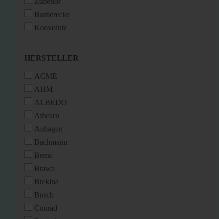
Zubehör
Bastlerecke
Konvolute
HERSTELLER
HERSTELLER
ACME
AHM
ALBEDO
Athearn
Auhagen
Bachmann
Bemo
Brawa
Brekina
Busch
Conrad