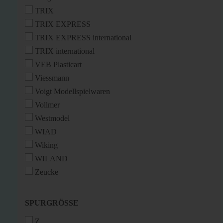
TRIX
TRIX EXPRESS
TRIX EXPRESS international
TRIX international
VEB Plasticart
Viessmann
Voigt Modellspielwaren
Vollmer
Westmodel
WIAD
Wiking
WILAND
Zeucke
SPURGRÖSSE
SPURGRÖSSE
Z