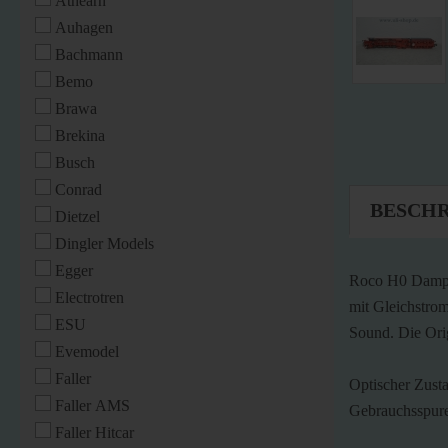
Athearn
Auhagen
Bachmann
Bemo
Brawa
Brekina
Busch
Conrad
BESCH
Dietzel
Dingler Models
Egger
Roco H0 Dampfl
Electrotren
mit Gleichstrom
ESU
Sound. Die Orig
Evemodel
Faller
Optischer Zusta
Faller AMS
Gebrauchsspure
Faller Hitcar