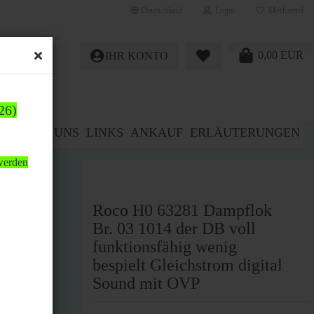
Deutschland
Login
Merkzettel
0,00 EUR
IHR KONTO
26)
E%
ÜBER UNS
LINKS
ANKAUF
ERLÄUTERUNGEN
 werden
OVP
Roco H0 63281 Dampflok
Br. 03 1014 der DB voll
funktionsfähig wenig
bespielt Gleichstrom digital
Sound mit OVP