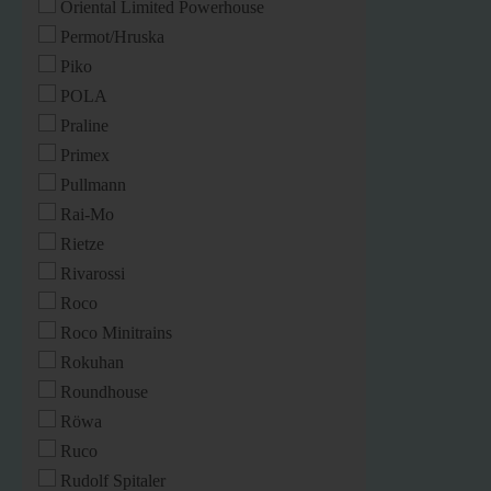
Oriental Limited Powerhouse
Permot/Hruska
Piko
POLA
Praline
Primex
Pullmann
Rai-Mo
Rietze
Rivarossi
Roco
Roco Minitrains
Rokuhan
Roundhouse
Röwa
Ruco
Rudolf Spitaler