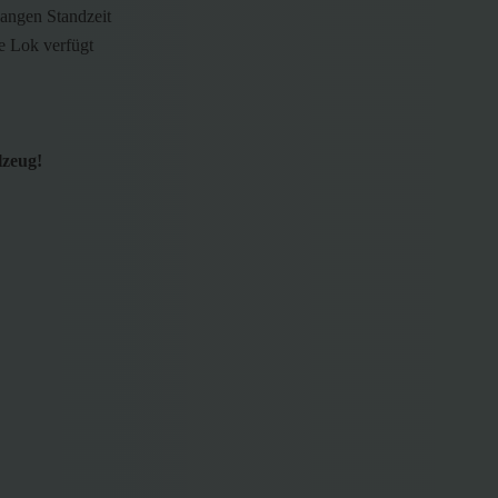
langen Standzeit
ie Lok verfügt
lzeug!