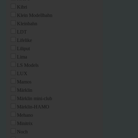
Kibri
Klein Modellbahn
Kleinbahn
LDT
Lifelike
Liliput
Lima
LS Models
LUX
Mamos
Märklin
Märklin mini-club
Märklin-HAMO
Mehano
Minitrix
Noch