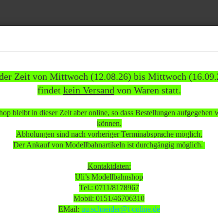
Suche...
 der Zeit von Mittwoch (12.08.26) bis Mittwoch (16.09.
findet
kein Versand
von Waren statt.
1837)
WEITERE
INFOS
KUNDEN
%SAL
op bleibt in dieser Zeit aber online, so dass Bestellungen aufgegeben
»
»
omotiven
Dampflokomotiven
können.
lok Br. 03 1014 der DB voll funktionsfähig wenig bespielt Gleichstrom digital Sound mit 
Abholungen sind nach vorheriger Terminabsprache möglich,
Der Ankauf von Modellbahnartikeln ist durchgängig möglich.
 beachten:
Kontaktdaten:
Uli’s Modellbahnshop
Tel.: 0711/8178967
 Mittwoch (12.08.26) bis Mittwoch (16.09.26)
Mobil: 0151/46706310
sand
von Waren statt.
EMail:
uu.schneider@t-online.de