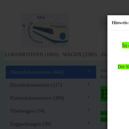
Hinweis:
In
LOKOMOTIVEN (1003)
WAGEN (2385)
ZUBEHÖR (
Der Sh
»
Startseite
Lok
Dampflokomotiven (443)
Roco H0 63281 Dampf
Diesellokomotiven (117)
Bitte
Elektrolokomotiven (309)
Triebwagen (74)
In der Zeit von
findet
kein Ver
Zugpackungen (30)