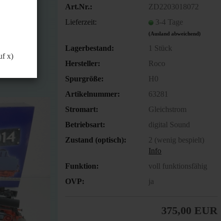
önnen.
Art.Nr.:
ZD2203018072
Lieferzeit:
3-4 Tage
(Ausland abweichend)
Lagerbestand:
1
Stück
uf x)
Hersteller:
Roco
Spurgröße:
H0
Artikelnummer:
63281
Stromart:
Gleichstrom
Betriebsart:
digital Sound
Zustand (optisch):
2 (wenig bespielt)
Info
Funktion:
voll funktionsfähig
OVP:
ja
375,00 EUR