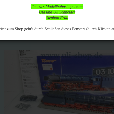
 in dieser Zeit aber online, so dass Bestellungen aufgegeben werden k
Ihr Uli's Modellbahnshop-Team
d nach vorheriger Terminabsprache möglich,
Uta und Uli Schneider
 Modellbahnartikeln ist durchgängig möglich.
Stephan Früh
443
Artikel in dieser Kategorie
 zurück
weiter »
Letzter »
er zum Shop geht's durch Schließen dieses Fensters (durch Klicken a