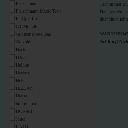
Fleischmann
Technischer Zus
Fleischmann Magic Train
läuft das Model
FUGgERth
über einen fahr
GT Modelli
WARNHINWE
Günther Modellbau
Achtung! Nicht
Gützold
Hack
HAG
Halling
Hasbro
Heki
HELJAN
Herpa
hobby trade
HORNBY
Jouef
KATO