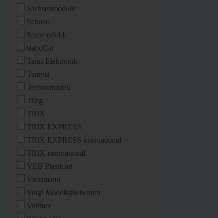
Sachsenmodelle
Schuco
Sommerfeldt
staboCar
Tams Elektronik
Tamyia
Technomodell
Tillig
TRIX
TRIX EXPRESS
TRIX EXPRESS international
TRIX international
VEB Plasticart
Viessmann
Voigt Modellspielwaren
Vollmer