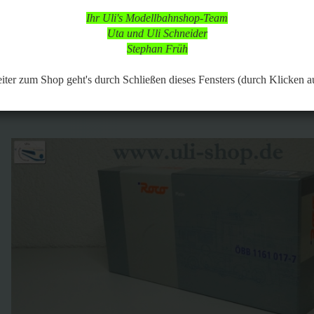
 in dieser Zeit aber online, so dass Bestellungen aufgegeben werden k
Ihr Uli's Modellbahnshop-Team
d nach vorheriger Terminabsprache möglich,
Uta und Uli Schneider
 Modellbahnartikeln ist durchgängig möglich.
Stephan Früh
118
Artikel in dieser Kategorie
 zurück
weiter »
Letzter »
er zum Shop geht's durch Schließen dieses Fensters (durch Klicken a