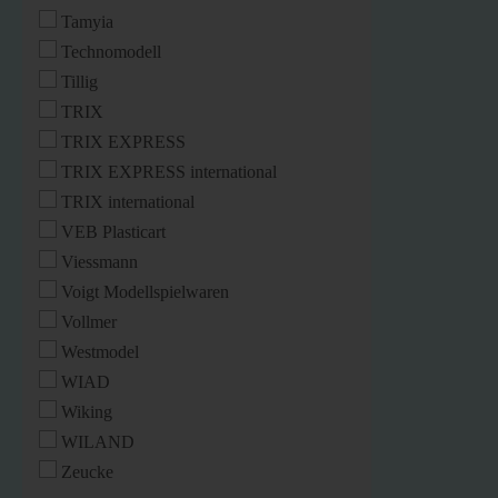
Tamyia
Technomodell
Tillig
TRIX
TRIX EXPRESS
TRIX EXPRESS international
TRIX international
VEB Plasticart
Viessmann
Voigt Modellspielwaren
Vollmer
Westmodel
WIAD
Wiking
WILAND
Zeucke