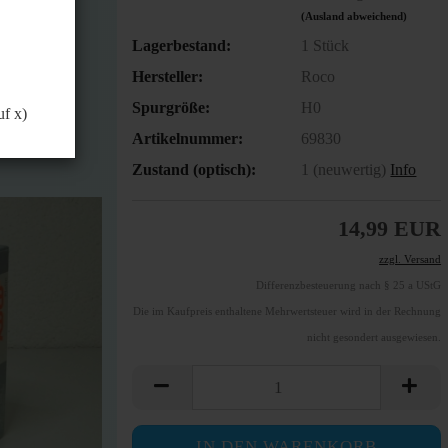
önnen.
(Ausland abweichend)
Lagerbestand:
1
Stück
Hersteller:
Roco
Spurgröße:
H0
uf x)
Artikelnummer:
69830
Zustand (optisch):
1 (neuwertig)
Info
14,99 EUR
zzgl. Versand
Differenzbesteuerung nach § 25 a UStG
Die im Kaufpreis enthaltene Mehrwertsteuer wird in der Rechnung
nicht gesondert ausgewiesen.