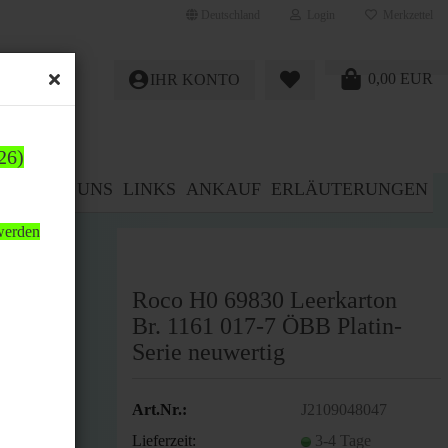
Deutschland
Login
Merkzettel
0,00 EUR
IHR KONTO
26)
E%
ÜBER UNS
LINKS
ANKAUF
ERLÄUTERUNGEN
 werden
Roco H0 69830 Leerkarton
Br. 1161 017-7 ÖBB Platin-
Serie neuwertig
Art.Nr.:
J2109048047
Lieferzeit:
3-4 Tage