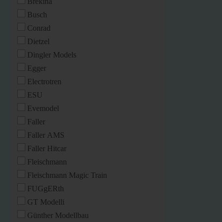
Brekina
Busch
Conrad
Dietzel
Dingler Models
Egger
Electrotren
ESU
Evemodel
Faller
Faller AMS
Faller Hitcar
Fleischmann
Fleischmann Magic Train
FUGgERth
GT Modelli
Günther Modellbau