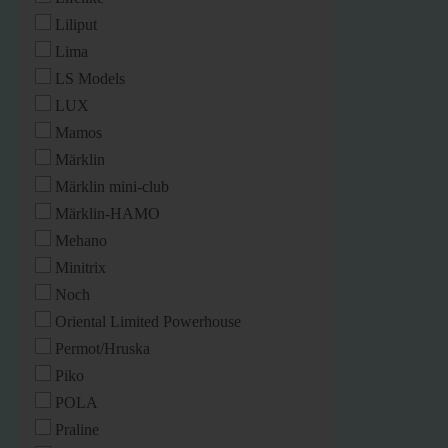
Liliput
Lima
LS Models
LUX
Mamos
Märklin
Märklin mini-club
Märklin-HAMO
Mehano
Minitrix
Noch
Oriental Limited Powerhouse
Permot/Hruska
Piko
POLA
Praline