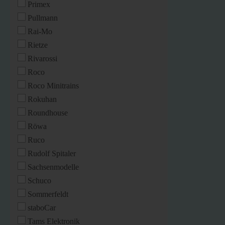
Primex
Pullmann
Rai-Mo
Rietze
Rivarossi
Roco
Roco Minitrains
Rokuhan
Roundhouse
Röwa
Ruco
Rudolf Spitaler
Sachsenmodelle
Schuco
Sommerfeldt
staboCar
Tams Elektronik