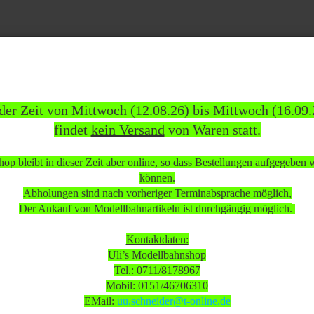
Suche...
 der Zeit von Mittwoch (12.08.26) bis Mittwoch (16.09.
findet
kein Versand
von Waren statt.
837)
WEITERE
INFOS
KUNDEN
%SAL
op bleibt in dieser Zeit aber online, so dass Bestellungen aufgegeben
»
»
ehör
Leerkartons
können.
arton Br. 1161 017-7 ÖBB Platin-Serie neuwertig
Abholungen sind nach vorheriger Terminabsprache möglich,
Der Ankauf von Modellbahnartikeln ist durchgängig möglich.
 beachten:
Kontaktdaten:
Uli’s Modellbahnshop
Tel.: 0711/8178967
 Mittwoch (12.08.26) bis Mittwoch (16.09.26)
Mobil: 0151/46706310
sand
von Waren statt.
EMail:
uu.schneider@t-online.de