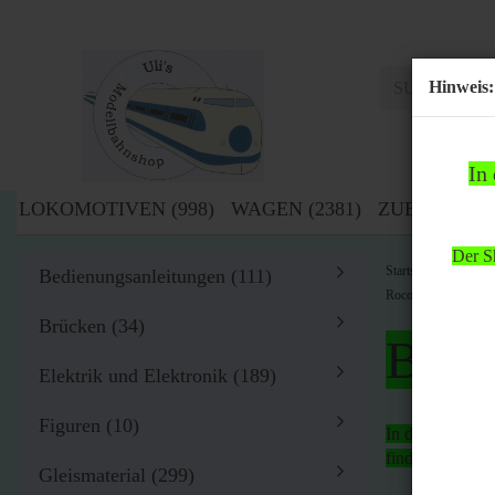
Hinweis:
In
LOKOMOTIVEN (998)
WAGEN (2381)
ZUBEHÖR (1
Der Sh
»
Startseite
Zub
Bedienungsanleitungen (111)
Roco H0 69830 Leerk
Brücken (34)
Bitte
Elektrik und Elektronik (189)
Figuren (10)
In der Zeit von
findet
kein Ver
Gleismaterial (299)