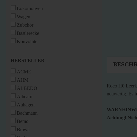
Lokomotiven
Wagen
Zubehör
Bastlerecke
Konvolute
HERSTELLER
HERSTELLER
BESCH
ACME
AHM
Roco H0 Leerka
ALBEDO
neuwertig. Es 
Athearn
Auhagen
WARNHINWE
Bachmann
Achtung! Nicht
Bemo
Brawa