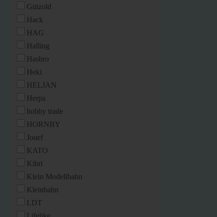
Gützold
Hack
HAG
Halling
Hasbro
Heki
HELJAN
Herpa
hobby trade
HORNBY
Jouef
KATO
Kibri
Klein Modellbahn
Kleinbahn
LDT
Lifelike