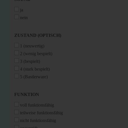
ja
nein
ZUSTAND
ZUSTAND (OPTISCH)
(OPTISCH)
1 (neuwertig)
2 (wenig bespielt)
3 (bespielt)
4 (stark bespielt)
5 (Bastlerware)
FUNKTION
FUNKTION
voll funktionsfähig
teilweise funktionsfähig
nicht funktionsfähig