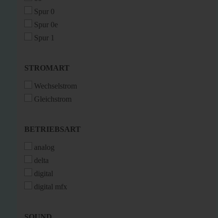
Spur 0
Spur 0e
Spur 1
STROMART
STROMART
Wechselstrom
Gleichstrom
BETRIEBSART
BETRIEBSART
analog
delta
digital
digital mfx
SOUND
SOUND