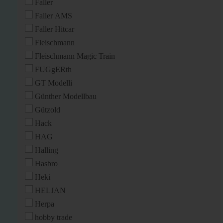
Faller
Faller AMS
Faller Hitcar
Fleischmann
Fleischmann Magic Train
FUGgERth
GT Modelli
Günther Modellbau
Gützold
Hack
HAG
Halling
Hasbro
Heki
HELJAN
Herpa
hobby trade