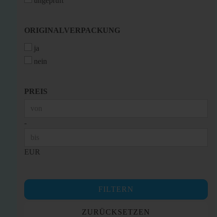
ungeprüft
ORIGINALVERPACKUNG
ORIGINALVERPACKUNG
ja
nein
PREIS
PREIS
Preis bis
-
EUR
FILTERN
ZURÜCKSETZEN