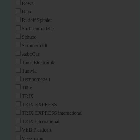
Röwa
Ruco
Rudolf Spitaler
Sachsenmodelle
Schuco
Sommerfeldt
staboCar
Tams Elektronik
Tamyia
Technomodell
Tillig
TRIX
TRIX EXPRESS
TRIX EXPRESS international
TRIX international
VEB Plasticart
Viessmann