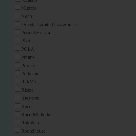
Minitrix
Noch
Oriental Limited Powerhouse
Permot/Hruska
Piko
POLA
Praline
Primex
Pullmann
Rai-Mo
Rietze
Rivarossi
Roco
Roco Minitrains
Rokuhan
Roundhouse