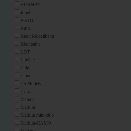
HORNBY
Jouef
KATO
Kibri
Klein Modellbahn
Kleinbahn
LDT
Lifelike
Liliput
Lima
LS Models
LUX
Mamos
Märklin
Märklin mini-club
Märklin-HAMO
Mehano