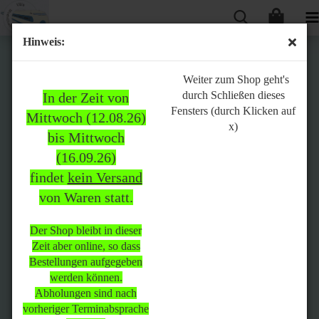
Hinweis:
Bitte
Weiter zum Shop geht's
durch Schließen dieses
In der Zeit von
beachten:
Fensters (durch Klicken auf
Mittwoch (12.08.26)
x)
bis Mittwoch
(16.09.26)
In der Zeit von Mittwoch
findet
kein Versand
(12.08.26) bis Mittwoch
von Waren statt.
(16.09.26)
findet
kein Versand
von Waren
statt.
Der Shop bleibt in dieser
Zeit aber online, so dass
Der Shop bleibt in dieser Zeit
Bestellungen aufgegeben
aber online, so dass
werden können.
Bestellungen aufgegeben
Abholungen sind nach
werden können.
vorheriger Terminabsprache