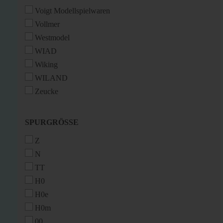
Voigt Modellspielwaren
Vollmer
Westmodel
WIAD
Wiking
WILAND
Zeucke
SPURGRÖSSE
SPURGRÖSSE
Z
N
TT
H0
H0e
H0m
00