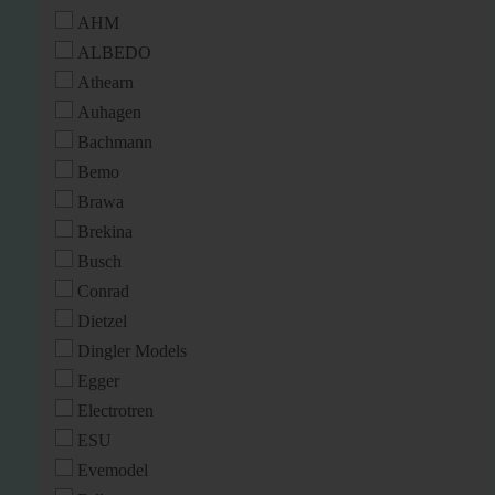
AHM
ALBEDO
Athearn
Auhagen
Bachmann
Bemo
Brawa
Brekina
Busch
Conrad
Dietzel
Dingler Models
Egger
Electrotren
ESU
Evemodel