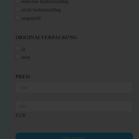
teilweise funktionsfähig
nicht funktionsfähig
ungeprüft
ORIGINALVERPACKUNG
ORIGINALVERPACKUNG
ja
nein
PREIS
PREIS
Preis bis
-
EUR