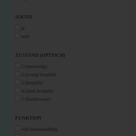
SOUND
SOUND
ja
nein
ZUSTAND
ZUSTAND (OPTISCH)
(OPTISCH)
1 (neuwertig)
2 (wenig bespielt)
3 (bespielt)
4 (stark bespielt)
5 (Bastlerware)
FUNKTION
FUNKTION
voll funktionsfähig