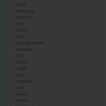
Herpa
hobby trade
HORNBY
Jouef
KATO
Kibri
Klein Modellbahn
Kleinbahn
LDT
Lifelike
Liliput
Lima
LS Models
LUX
Mamos
Märklin