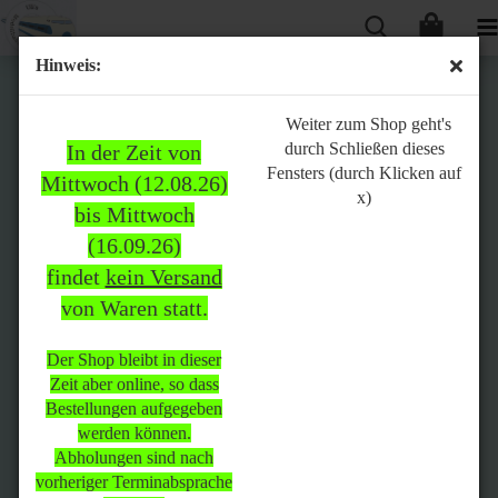
Hinweis:
Bitte
Weiter zum Shop geht's
durch Schließen dieses
In der Zeit von
beachten:
Fensters (durch Klicken auf
Mittwoch (12.08.26)
x)
bis Mittwoch
(16.09.26)
In der Zeit von Mittwoch
findet
kein Versand
(12.08.26) bis Mittwoch
von Waren statt.
(16.09.26)
findet
kein Versand
von Waren
statt.
Der Shop bleibt in dieser
Zeit aber online, so dass
Der Shop bleibt in dieser Zeit
Bestellungen aufgegeben
aber online, so dass
werden können.
Bestellungen aufgegeben
Abholungen sind nach
werden können.
vorheriger Terminabsprache