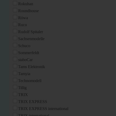
Rokuhan
Roundhouse
Röwa
Ruco
Rudolf Spitaler
Sachsenmodelle
Schuco
Sommerfeldt
staboCar
Tams Elektronik
Tamyia
Technomodell
Tillig
TRIX
TRIX EXPRESS
TRIX EXPRESS international
TRIX international