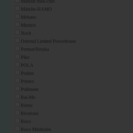
Märklin mini-club
Märklin-HAMO
Mehano
Minitrix
Noch
Oriental Limited Powerhouse
Permot/Hruska
Piko
POLA
Praline
Primex
Pullmann
Rai-Mo
Rietze
Rivarossi
Roco
Roco Minitrains