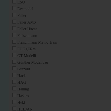
ESU
Evemodel
Faller
Faller AMS
Faller Hitcar
Fleischmann
Fleischmann Magic Train
FUGgERth
GT Modelli
Günther Modellbau
Gützold
Hack
HAG
Halling
Hasbro
Heki
HELJAN