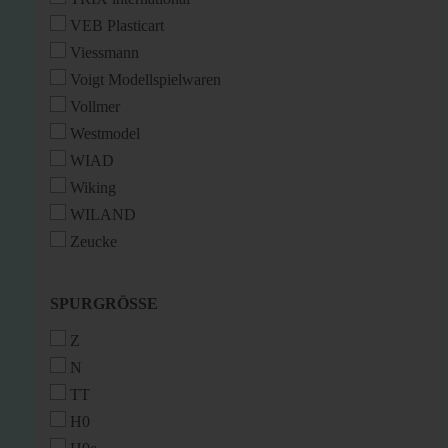
VEB Plasticart
Viessmann
Voigt Modellspielwaren
Vollmer
Westmodel
WIAD
Wiking
WILAND
Zeucke
SPURGRÖSSE
SPURGRÖSSE
Z
N
TT
H0