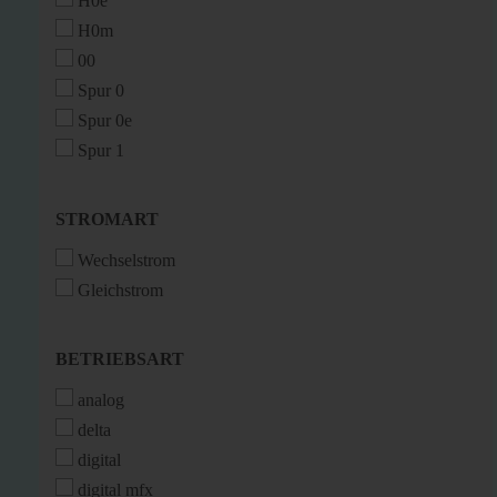
H0e
H0m
00
Spur 0
Spur 0e
Spur 1
STROMART
STROMART
Wechselstrom
Gleichstrom
BETRIEBSART
BETRIEBSART
analog
delta
digital
digital mfx