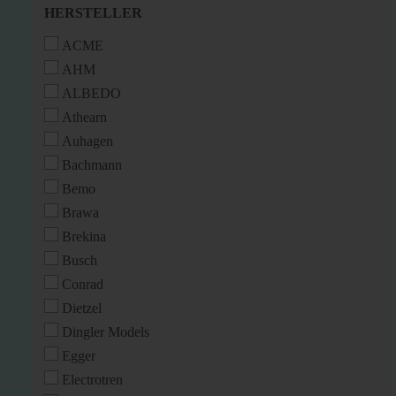
HERSTELLER
HERSTELLER
ACME
AHM
ALBEDO
Athearn
Auhagen
Bachmann
Bemo
Brawa
Brekina
Busch
Conrad
Dietzel
Dingler Models
Egger
Electrotren