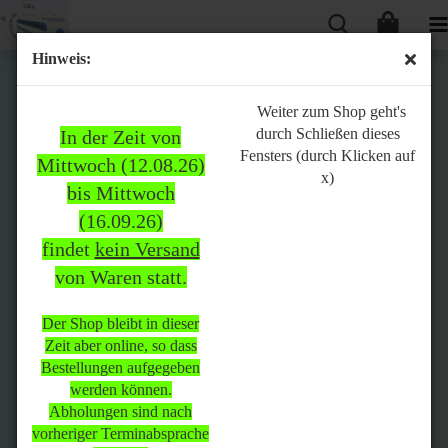
Hinweis:
Bitte
Weiter zum Shop geht's
durch Schließen dieses
In der Zeit von
beachten:
Fensters (durch Klicken auf
Mittwoch (12.08.26)
x)
bis Mittwoch
(16.09.26)
In der Zeit von Mittwoch
findet
kein Versand
(12.08.26) bis Mittwoch
von Waren statt.
(16.09.26)
findet
kein Versand
von Waren
statt.
Der Shop bleibt in dieser
Zeit aber online, so dass
Der Shop bleibt in dieser Zeit
Bestellungen aufgegeben
aber online, so dass
werden können.
Bestellungen aufgegeben
Abholungen sind nach
werden können.
vorheriger Terminabsprache