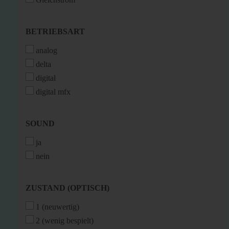
BETRIEBSART
BETRIEBSART
analog
delta
digital
digital mfx
SOUND
SOUND
ja
nein
ZUSTAND
ZUSTAND (OPTISCH)
(OPTISCH)
1 (neuwertig)
2 (wenig bespielt)