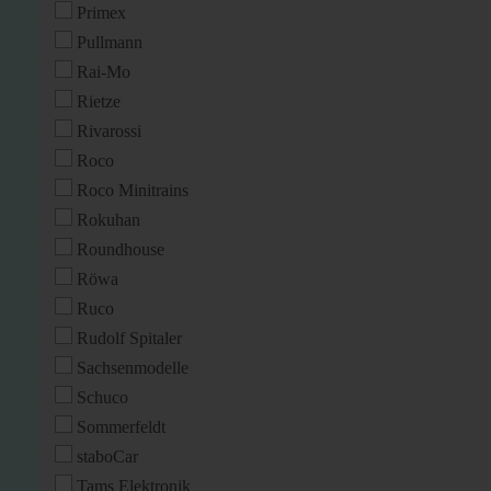
Primex
Pullmann
Rai-Mo
Rietze
Rivarossi
Roco
Roco Minitrains
Rokuhan
Roundhouse
Röwa
Ruco
Rudolf Spitaler
Sachsenmodelle
Schuco
Sommerfeldt
staboCar
Tams Elektronik