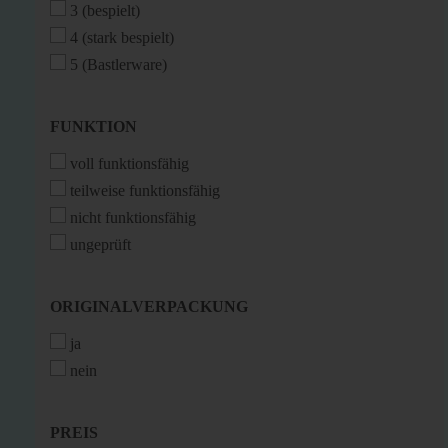
3 (bespielt)
4 (stark bespielt)
5 (Bastlerware)
FUNKTION
FUNKTION
voll funktionsfähig
teilweise funktionsfähig
nicht funktionsfähig
ungeprüft
ORIGINALVERPACKUNG
ORIGINALVERPACKUNG
ja
nein
PREIS
PREIS