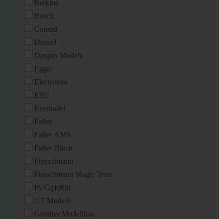
Brekina
Busch
Conrad
Dietzel
Dingler Models
Egger
Electrotren
ESU
Evemodel
Faller
Faller AMS
Faller Hitcar
Fleischmann
Fleischmann Magic Train
FUGgERth
GT Modelli
Günther Modellbau