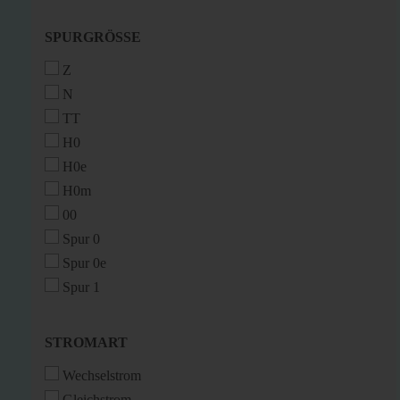
SPURGRÖSSE
SPURGRÖSSE
Z
N
TT
H0
H0e
H0m
00
Spur 0
Spur 0e
Spur 1
STROMART
STROMART
Wechselstrom
Gleichstrom