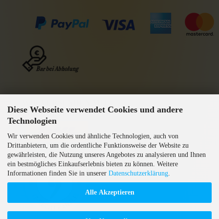
WIR VERSENDEN MIT
Diese Webseite verwendet Cookies und andere
GEPRÜFTE AGB
Technologien
Wir verwenden Cookies und ähnliche Technologien, auch von
Drittanbietern, um die ordentliche Funktionsweise der Website zu
gewährleisten, die Nutzung unseres Angebotes zu analysieren und Ihnen
ein bestmögliches Einkaufserlebnis bieten zu können. Weitere
Informationen finden Sie in unserer
Datenschutzerklärung
.
Alle Akzeptieren