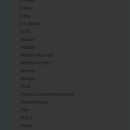
Lifelike
Liliput
Lima
LS Models
LUX
Mamos
Märklin
Märklin mini-club
Märklin-HAMO
Mehano
Minitrix
Noch
Oriental Limited Powerhouse
Permot/Hruska
Piko
POLA
Praline