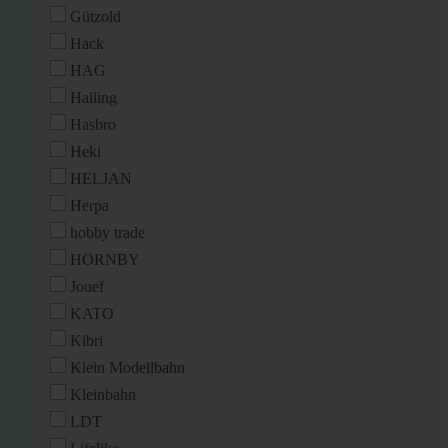
Gützold
Hack
HAG
Halling
Hasbro
Heki
HELJAN
Herpa
hobby trade
HORNBY
Jouef
KATO
Kibri
Klein Modellbahn
Kleinbahn
LDT