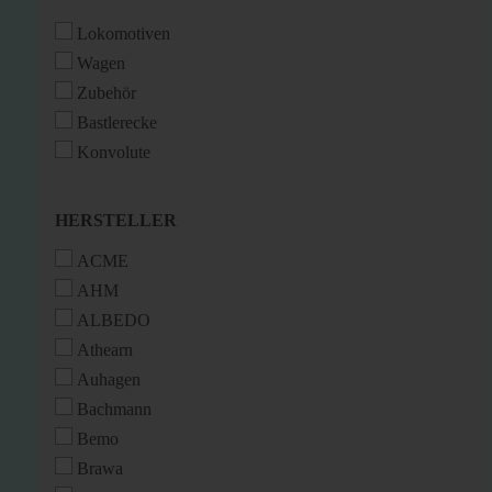
Lokomotiven
Wagen
Zubehör
Bastlerecke
Konvolute
HERSTELLER
HERSTELLER
ACME
AHM
ALBEDO
Athearn
Auhagen
Bachmann
Bemo
Brawa