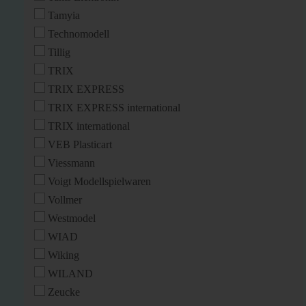
Tamyia
Technomodell
Tillig
TRIX
TRIX EXPRESS
TRIX EXPRESS international
TRIX international
VEB Plasticart
Viessmann
Voigt Modellspielwaren
Vollmer
Westmodel
WIAD
Wiking
WILAND
Zeucke