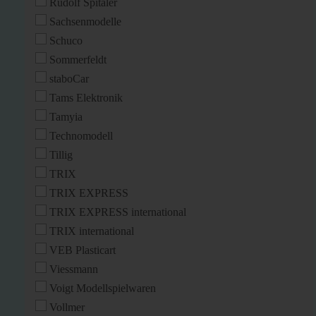
Rudolf Spitaler
Sachsenmodelle
Schuco
Sommerfeldt
staboCar
Tams Elektronik
Tamyia
Technomodell
Tillig
TRIX
TRIX EXPRESS
TRIX EXPRESS international
TRIX international
VEB Plasticart
Viessmann
Voigt Modellspielwaren
Vollmer