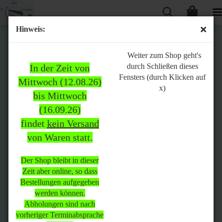
Hinweis:
Bitte
Weiter zum Shop geht's
durch Schließen dieses
In der Zeit von
beachten:
Fensters (durch Klicken auf
Mittwoch (12.08.26)
x)
bis Mittwoch
(16.09.26)
In der Zeit von Mittwoch
findet
kein Versand
(12.08.26) bis Mittwoch
von Waren statt.
(16.09.26)
findet
kein Versand
von Waren
statt.
Der Shop bleibt in dieser
Zeit aber online, so dass
Der Shop bleibt in dieser Zeit
Bestellungen aufgegeben
aber online, so dass
werden können.
Bestellungen aufgegeben
Abholungen sind nach
werden können.
vorheriger Terminabsprache