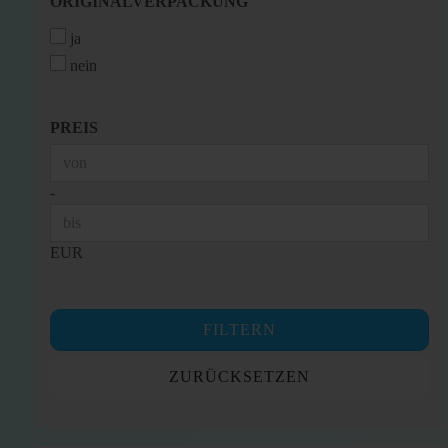
ORIGINALVERPACKUNG
ORIGINALVERPACKUNG
ja
nein
PREIS
PREIS
Preis bis
-
EUR
FILTERN
ZURÜCKSETZEN