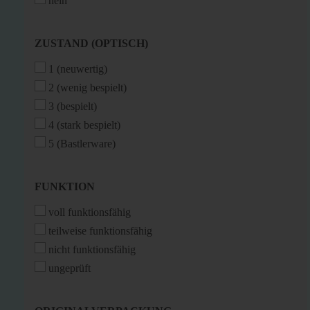
nein
ZUSTAND
ZUSTAND (OPTISCH)
(OPTISCH)
1 (neuwertig)
2 (wenig bespielt)
3 (bespielt)
4 (stark bespielt)
5 (Bastlerware)
FUNKTION
FUNKTION
voll funktionsfähig
teilweise funktionsfähig
nicht funktionsfähig
ungeprüft