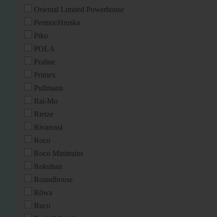
Oriental Limited Powerhouse
Permot/Hruska
Piko
POLA
Praline
Primex
Pullmann
Rai-Mo
Rietze
Rivarossi
Roco
Roco Minitrains
Rokuhan
Roundhouse
Röwa
Ruco