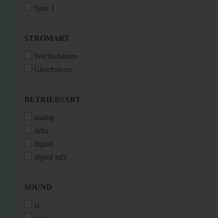
Spur 1
STROMART
STROMART
Wechselstrom
Gleichstrom
BETRIEBSART
BETRIEBSART
analog
delta
digital
digital mfx
SOUND
SOUND
ja