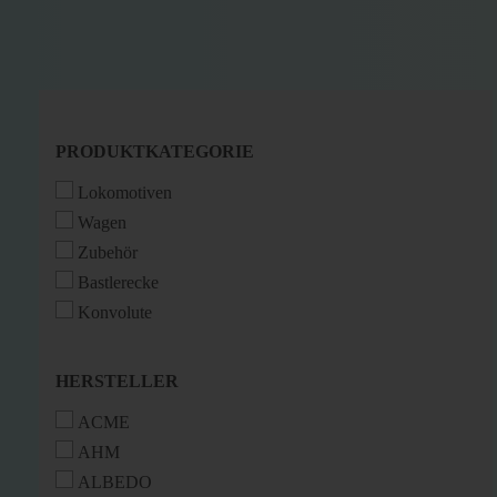
PRODUKTKATEGORIE
PRODUKTKATEGORIE
Lokomotiven
Wagen
Zubehör
Bastlerecke
Konvolute
HERSTELLER
HERSTELLER
ACME
AHM
ALBEDO