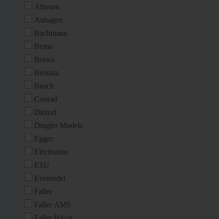
Athearn
Auhagen
Bachmann
Bemo
Brawa
Brekina
Busch
Conrad
Dietzel
Dingler Models
Egger
Electrotren
ESU
Evemodel
Faller
Faller AMS
Faller Hitcar