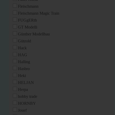
Fleischmann
Fleischmann Magic Train
FUGgERth
GT Modelli
Günther Modellbau
Gützold
Hack
HAG
Halling
Hasbro
Heki
HELJAN
Herpa
hobby trade
HORNBY
Jouef