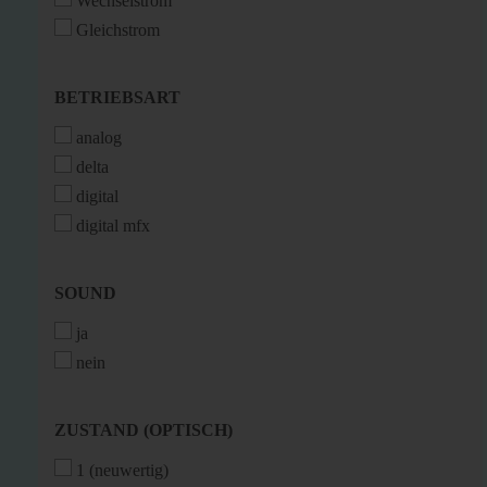
Wechselstrom
Gleichstrom
BETRIEBSART
BETRIEBSART
analog
delta
digital
digital mfx
SOUND
SOUND
ja
nein
ZUSTAND
ZUSTAND (OPTISCH)
(OPTISCH)
1 (neuwertig)