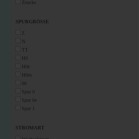
Zeucke
SPURGRÖSSE
SPURGRÖSSE
Z
N
TT
H0
H0e
H0m
00
Spur 0
Spur 0e
Spur 1
STROMART
STROMART