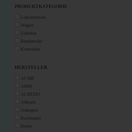
PRODUKTKATEGORIE
PRODUKTKATEGORIE
Lokomotiven
Wagen
Zubehör
Bastlerecke
Konvolute
HERSTELLER
HERSTELLER
ACME
AHM
ALBEDO
Athearn
Auhagen
Bachmann
Bemo