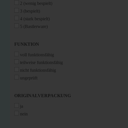
2 (wenig bespielt)
3 (bespielt)
4 (stark bespielt)
5 (Bastlerware)
FUNKTION
FUNKTION
voll funktionsfähig
teilweise funktionsfähig
nicht funktionsfähig
ungeprüft
ORIGINALVERPACKUNG
ORIGINALVERPACKUNG
ja
nein