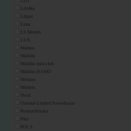
LDT
Lifelike
Liliput
Lima
LS Models
LUX
Mamos
Märklin
Märklin mini-club
Märklin-HAMO
Mehano
Minitrix
Noch
Oriental Limited Powerhouse
Permot/Hruska
Piko
POLA