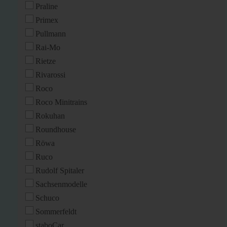
Praline
Primex
Pullmann
Rai-Mo
Rietze
Rivarossi
Roco
Roco Minitrains
Rokuhan
Roundhouse
Röwa
Ruco
Rudolf Spitaler
Sachsenmodelle
Schuco
Sommerfeldt
staboCar