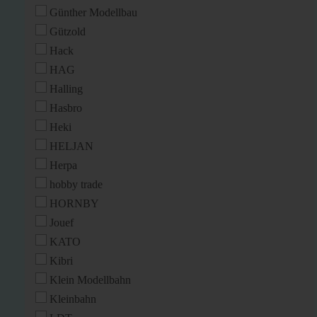
Günther Modellbau
Gützold
Hack
HAG
Halling
Hasbro
Heki
HELJAN
Herpa
hobby trade
HORNBY
Jouef
KATO
Kibri
Klein Modellbahn
Kleinbahn