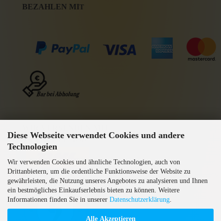
BEZAHLEN MI
T
WIR VERSENDEN MIT
Diese Webseite verwendet Cookies und andere
GEPRÜFTE AGB
Technologien
Wir verwenden Cookies und ähnliche Technologien, auch von
Drittanbietern, um die ordentliche Funktionsweise der Website zu
gewährleisten, die Nutzung unseres Angebotes zu analysieren und Ihnen
ein bestmögliches Einkaufserlebnis bieten zu können. Weitere
Informationen finden Sie in unserer
Datenschutzerklärung
.
Alle Akzeptieren