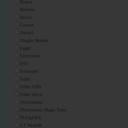
Brawa
Brekina
Busch
Conrad
Dietzel
Dingler Models
Egger
Electrotren
ESU
Evemodel
Faller
Faller AMS
Faller Hitcar
Fleischmann
Fleischmann Magic Train
FUGgERth
GT Modelli