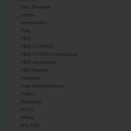
Tams Elektronik
Tamyia
Technomodell
Tillig
TRIX
TRIX EXPRESS
TRIX EXPRESS international
TRIX international
VEB Plasticart
Viessmann
Voigt Modellspielwaren
Vollmer
Westmodel
WIAD
Wiking
WILAND