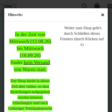
Hinweis:
Bitte
Weiter zum Shop geht's
durch Schließen dieses
In der Zeit von
beachten:
Fensters (durch Klicken auf
Mittwoch (12.08.26)
x)
bis Mittwoch
(16.09.26)
In der Zeit von Mittwoch
findet
kein Versand
(12.08.26) bis Mittwoch
von Waren statt.
(16.09.26)
findet
kein Versand
von Waren
statt.
Der Shop bleibt in dieser
Zeit aber online, so dass
Der Shop bleibt in dieser Zeit
Bestellungen aufgegeben
aber online, so dass
werden können.
Bestellungen aufgegeben
Abholungen sind nach
werden können.
vorheriger Terminabsprache