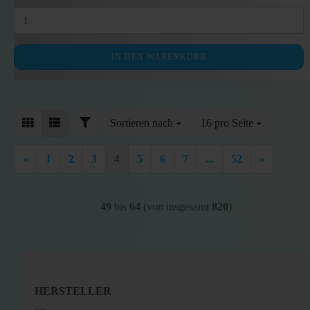
IN DEN WARENKORB
FILTER
Sortieren nach
Sortieren nach
16 pro Seite
pro Seite
«
1
2
3
4
5
6
7
...
52
»
49
bis
64
(von insgesamt
820
)
HERSTELLER
HERSTELLER