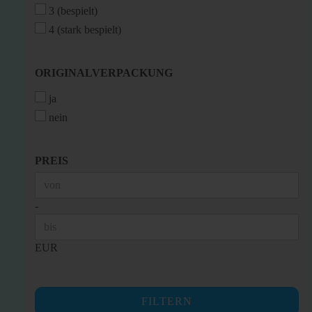
3 (bespielt)
4 (stark bespielt)
ORIGINALVERPACKUNG
ORIGINALVERPACKUNG
ja
nein
PREIS
PREIS
Preis bis
-
EUR
FILTERN