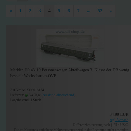
«
1
2
3
4
5
6
7
...
52
»
Märklin H0 43119 Personenwagen Abteilwagen 3. Klasse der DB wenig
bespielt Wechselstrom OVP
Art.Nr.: AS2303018174
Lieferzeit:
3-4 Tage
(Ausland abweichend)
Lagerbestand: 1 Stück
34,99 EUR
zzgl. Versand
Differenzbesteuerung nach § 25 a UStG
Die im Kaufpreis enthaltene Mehrwertsteuer wird in der Rechnung nicht gesondert