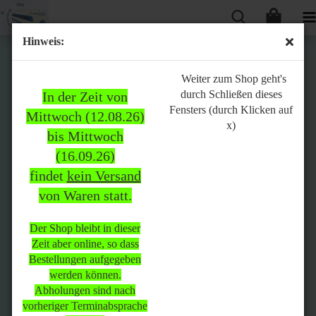
Hinweis:
Bitte
Weiter zum Shop geht's
durch Schließen dieses
In der Zeit von
beachten:
Fensters (durch Klicken auf
Mittwoch (12.08.26)
x)
bis Mittwoch
(16.09.26)
In der Zeit von Mittwoch
findet
kein Versand
(12.08.26) bis Mittwoch
von Waren statt.
(16.09.26)
findet
kein Versand
von Waren
statt.
Der Shop bleibt in dieser
Zeit aber online, so dass
Der Shop bleibt in dieser Zeit
Bestellungen aufgegeben
aber online, so dass
werden können.
Bestellungen aufgegeben
Abholungen sind nach
werden können.
vorheriger Terminabsprache