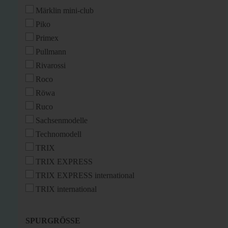
Märklin mini-club
Piko
Primex
Pullmann
Rivarossi
Roco
Röwa
Ruco
Sachsenmodelle
Technomodell
TRIX
TRIX EXPRESS
TRIX EXPRESS international
TRIX international
SPURGRÖSSE
SPURGRÖSSE