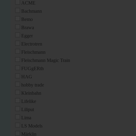
ACME
Bachmann
Bemo
Brawa
Egger
Electrotren
Fleischmann
Fleischmann Magic Train
FUGgERth
HAG
hobby trade
Kleinbahn
Lifelike
Liliput
Lima
LS Models
Märklin