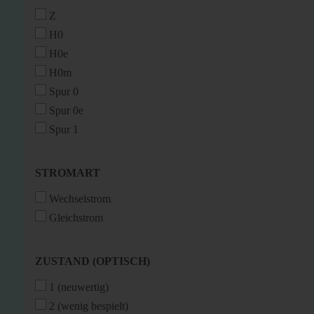
Z
H0
H0e
H0m
Spur 0
Spur 0e
Spur 1
STROMART
STROMART
Wechselstrom
Gleichstrom
ZUSTAND
ZUSTAND (OPTISCH)
(OPTISCH)
1 (neuwertig)
2 (wenig bespielt)