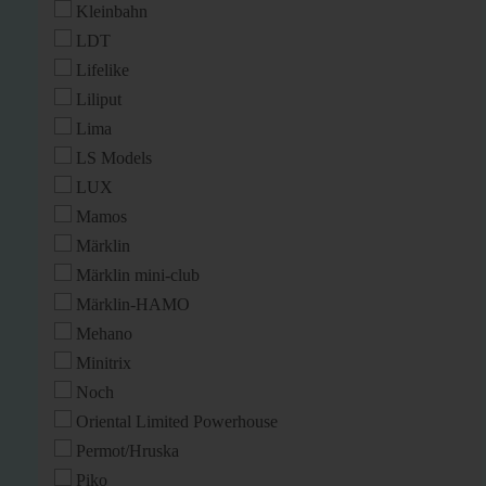
Kleinbahn
LDT
Lifelike
Liliput
Lima
LS Models
LUX
Mamos
Märklin
Märklin mini-club
Märklin-HAMO
Mehano
Minitrix
Noch
Oriental Limited Powerhouse
Permot/Hruska
Piko