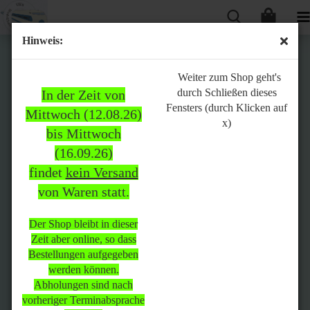
Hinweis:
Bitte
Weiter zum Shop geht's
durch Schließen dieses
In der Zeit von
beachten:
Fensters (durch Klicken auf
Mittwoch (12.08.26)
x)
bis Mittwoch
(16.09.26)
In der Zeit von Mittwoch
findet
kein Versand
(12.08.26) bis Mittwoch
von Waren statt.
(16.09.26)
findet
kein Versand
von Waren
statt.
Der Shop bleibt in dieser
Zeit aber online, so dass
Der Shop bleibt in dieser Zeit
Bestellungen aufgegeben
aber online, so dass
werden können.
Bestellungen aufgegeben
Abholungen sind nach
werden können.
vorheriger Terminabsprache