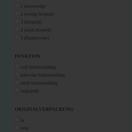
(OPTISCH)
1 (neuwertig)
2 (wenig bespielt)
3 (bespielt)
4 (stark bespielt)
5 (Bastlerware)
FUNKTION
FUNKTION
voll funktionsfähig
teilweise funktionsfähig
nicht funktionsfähig
ungeprüft
ORIGINALVERPACKUNG
ORIGINALVERPACKUNG
ja
nein