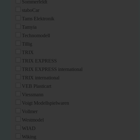
Sommerfeldt
staboCar
Tams Elektronik
Tamyia
Technomodell
Tillig
TRIX
TRIX EXPRESS
TRIX EXPRESS international
TRIX international
VEB Plasticart
Viessmann
Voigt Modellspielwaren
Vollmer
Westmodel
WIAD
Wiking