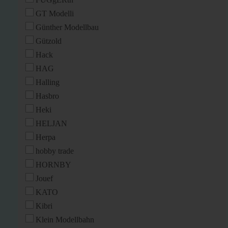
GT Modelli
Günther Modellbau
Gützold
Hack
HAG
Halling
Hasbro
Heki
HELJAN
Herpa
hobby trade
HORNBY
Jouef
KATO
Kibri
Klein Modellbahn