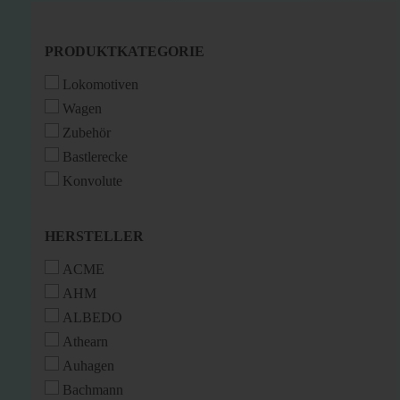
PRODUKTKATEGORIE
PRODUKTKATEGORIE
Lokomotiven
Wagen
Zubehör
Bastlerecke
Konvolute
HERSTELLER
HERSTELLER
ACME
AHM
ALBEDO
Athearn
Auhagen
Bachmann