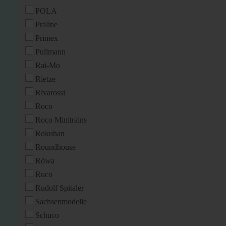
POLA
Praline
Primex
Pullmann
Rai-Mo
Rietze
Rivarossi
Roco
Roco Minitrains
Rokuhan
Roundhouse
Röwa
Ruco
Rudolf Spitaler
Sachsenmodelle
Schuco