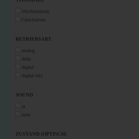
Wechselstrom
Gleichstrom
BETRIEBSART
BETRIEBSART
analog
delta
digital
digital mfx
SOUND
SOUND
ja
nein
ZUSTAND
ZUSTAND (OPTISCH)