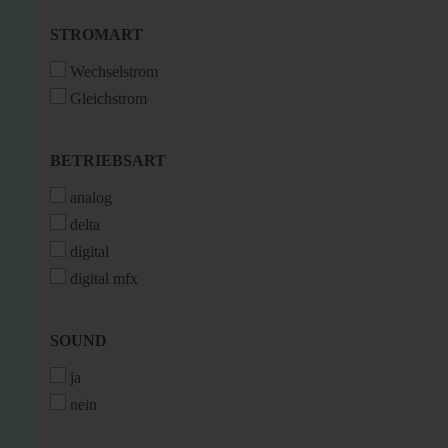
STROMART
STROMART
Wechselstrom
Gleichstrom
BETRIEBSART
BETRIEBSART
analog
delta
digital
digital mfx
SOUND
SOUND
ja
nein