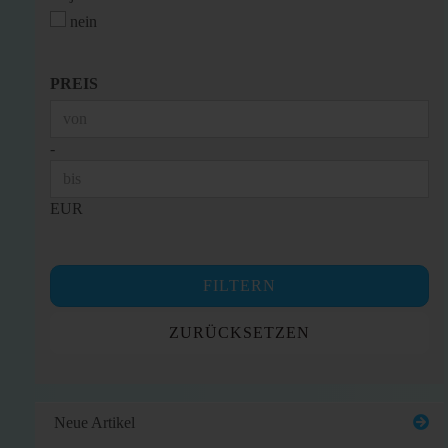
nein
PREIS
PREIS
Preis bis
-
EUR
FILTERN
ZURÜCKSETZEN
Neue Artikel