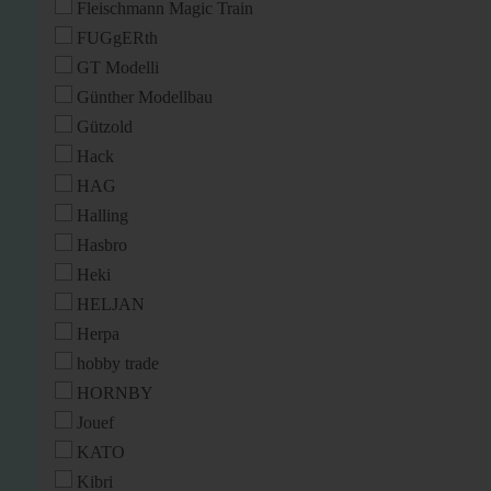
Fleischmann Magic Train
FUGgERth
GT Modelli
Günther Modellbau
Gützold
Hack
HAG
Halling
Hasbro
Heki
HELJAN
Herpa
hobby trade
HORNBY
Jouef
KATO
Kibri