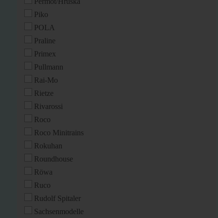
Permot/Hruska
Piko
POLA
Praline
Primex
Pullmann
Rai-Mo
Rietze
Rivarossi
Roco
Roco Minitrains
Rokuhan
Roundhouse
Röwa
Ruco
Rudolf Spitaler
Sachsenmodelle