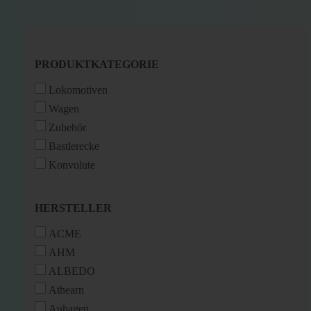
PRODUKTKATEGORIE
PRODUKTKATEGORIE
Lokomotiven
Wagen
Zubehör
Bastlerecke
Konvolute
HERSTELLER
HERSTELLER
ACME
AHM
ALBEDO
Athearn
Auhagen