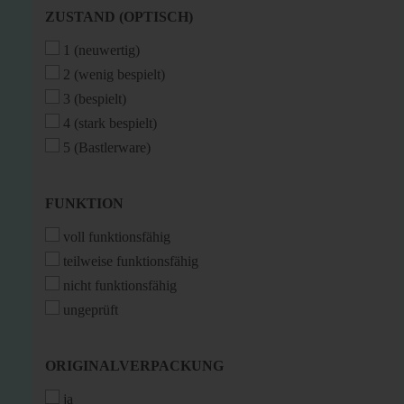
ZUSTAND
ZUSTAND (OPTISCH)
(OPTISCH)
1 (neuwertig)
2 (wenig bespielt)
3 (bespielt)
4 (stark bespielt)
5 (Bastlerware)
FUNKTION
FUNKTION
voll funktionsfähig
teilweise funktionsfähig
nicht funktionsfähig
ungeprüft
ORIGINALVERPACKUNG
ORIGINALVERPACKUNG
ja