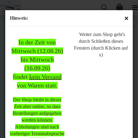
Hinweis:
Bitte
Weiter zum Shop geht's
durch Schließen dieses
In der Zeit von
beachten:
Fensters (durch Klicken auf
Mittwoch (12.08.26)
x)
bis Mittwoch
(16.09.26)
In der Zeit von Mittwoch
findet
kein Versand
(12.08.26) bis Mittwoch
von Waren statt.
(16.09.26)
findet
kein Versand
von Waren
statt.
Der Shop bleibt in dieser
Zeit aber online, so dass
Der Shop bleibt in dieser Zeit
Bestellungen aufgegeben
aber online, so dass
werden können.
Bestellungen aufgegeben
Abholungen sind nach
werden können.
vorheriger Terminabsprache