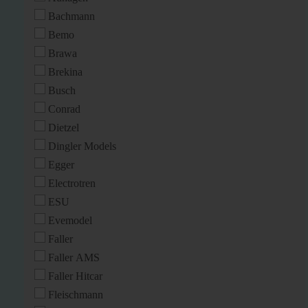
Bachmann
Bemo
Brawa
Brekina
Busch
Conrad
Dietzel
Dingler Models
Egger
Electrotren
ESU
Evemodel
Faller
Faller AMS
Faller Hitcar
Fleischmann