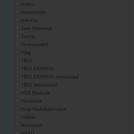
Schuco
Sommerfeldt
staboCar
Tams Elektronik
Tamyia
Technomodell
Tillig
TRIX
TRIX EXPRESS
TRIX EXPRESS international
TRIX international
VEB Plasticart
Viessmann
Voigt Modellspielwaren
Vollmer
Westmodel
WIAD