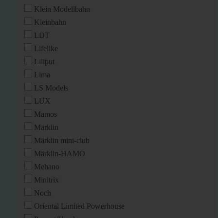
Klein Modellbahn
Kleinbahn
LDT
Lifelike
Liliput
Lima
LS Models
LUX
Mamos
Märklin
Märklin mini-club
Märklin-HAMO
Mehano
Minitrix
Noch
Oriental Limited Powerhouse