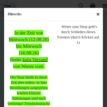
Hinweis:
Bitte
Weiter zum Shop geht's
durch Schließen dieses
In der Zeit von
beachten:
Fensters (durch Klicken auf
Mittwoch (12.08.26)
x)
bis Mittwoch
(16.09.26)
In der Zeit von Mittwoch
findet
kein Versand
(12.08.26) bis Mittwoch
von Waren statt.
(16.09.26)
findet
kein Versand
von Waren
statt.
Der Shop bleibt in dieser
Zeit aber online, so dass
Der Shop bleibt in dieser Zeit
Bestellungen aufgegeben
aber online, so dass
werden können.
Bestellungen aufgegeben
Abholungen sind nach
werden können.
vorheriger Terminabsprache