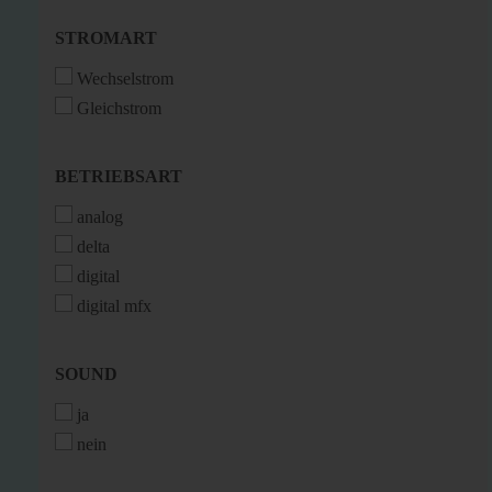
STROMART
STROMART
Wechselstrom
Gleichstrom
BETRIEBSART
BETRIEBSART
analog
delta
digital
digital mfx
SOUND
SOUND
ja
nein