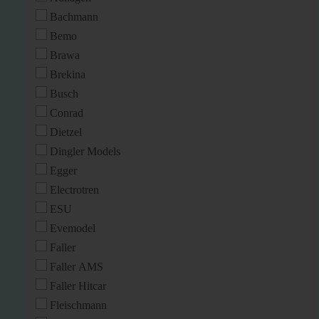
Bachmann
Bemo
Brawa
Brekina
Busch
Conrad
Dietzel
Dingler Models
Egger
Electrotren
ESU
Evemodel
Faller
Faller AMS
Faller Hitcar
Fleischmann