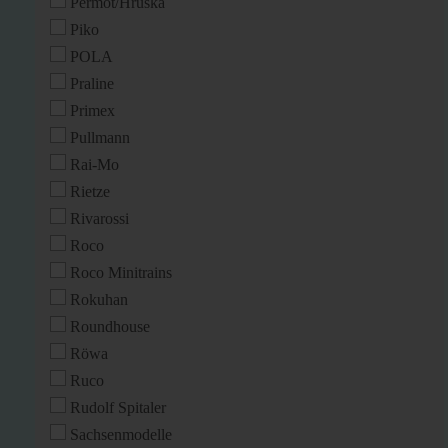
Permot/Hruska
Piko
POLA
Praline
Primex
Pullmann
Rai-Mo
Rietze
Rivarossi
Roco
Roco Minitrains
Rokuhan
Roundhouse
Röwa
Ruco
Rudolf Spitaler
Sachsenmodelle