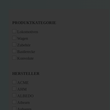
PRODUKTKATEGORIE
PRODUKTKATEGORIE
Lokomotiven
Wagen
Zubehör
Bastlerecke
Konvolute
HERSTELLER
HERSTELLER
ACME
AHM
ALBEDO
Athearn
Auhagen