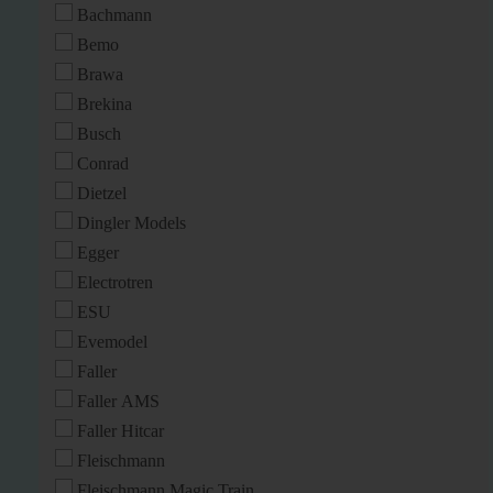
Bachmann
Bemo
Brawa
Brekina
Busch
Conrad
Dietzel
Dingler Models
Egger
Electrotren
ESU
Evemodel
Faller
Faller AMS
Faller Hitcar
Fleischmann
Fleischmann Magic Train