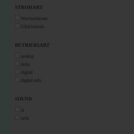
STROMART
STROMART
Wechselstrom
Gleichstrom
BETRIEBSART
BETRIEBSART
analog
delta
digital
digital mfx
SOUND
SOUND
ja
nein