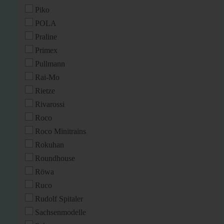
Piko
POLA
Praline
Primex
Pullmann
Rai-Mo
Rietze
Rivarossi
Roco
Roco Minitrains
Rokuhan
Roundhouse
Röwa
Ruco
Rudolf Spitaler
Sachsenmodelle