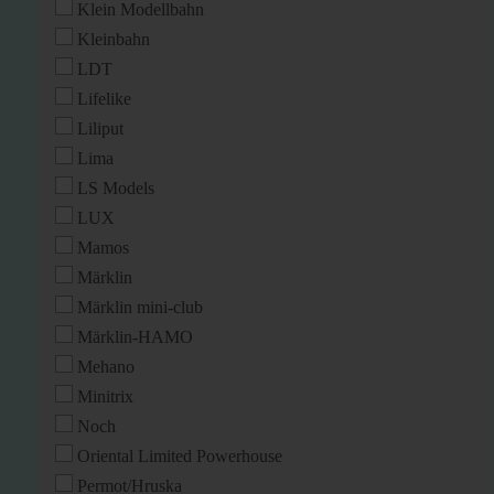
Klein Modellbahn
Kleinbahn
LDT
Lifelike
Liliput
Lima
LS Models
LUX
Mamos
Märklin
Märklin mini-club
Märklin-HAMO
Mehano
Minitrix
Noch
Oriental Limited Powerhouse
Permot/Hruska