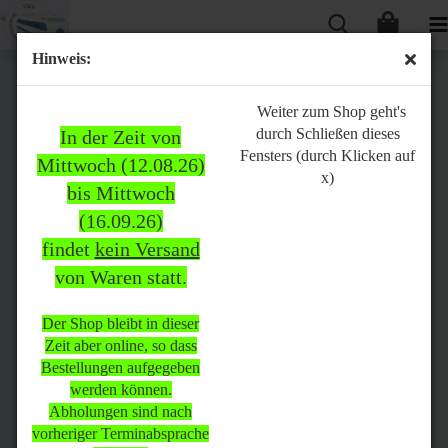
Hinweis:
Bitte
Weiter zum Shop geht's
durch Schließen dieses
In der Zeit von
beachten:
Fensters (durch Klicken auf
Mittwoch (12.08.26)
x)
bis Mittwoch
(16.09.26)
In der Zeit von Mittwoch
findet
kein Versand
(12.08.26) bis Mittwoch
von Waren statt.
(16.09.26)
findet
kein Versand
von Waren
statt.
Der Shop bleibt in dieser
Zeit aber online, so dass
Der Shop bleibt in dieser Zeit
Bestellungen aufgegeben
aber online, so dass
werden können.
Bestellungen aufgegeben
Abholungen sind nach
werden können.
vorheriger Terminabsprache