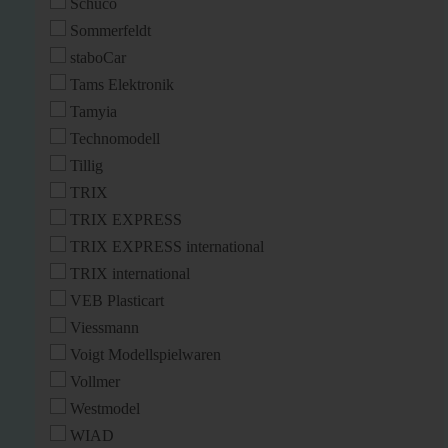
Schuco
Sommerfeldt
staboCar
Tams Elektronik
Tamyia
Technomodell
Tillig
TRIX
TRIX EXPRESS
TRIX EXPRESS international
TRIX international
VEB Plasticart
Viessmann
Voigt Modellspielwaren
Vollmer
Westmodel
WIAD