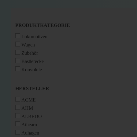
PRODUKTKATEGORIE
PRODUKTKATEGORIE
Lokomotiven
Wagen
Zubehör
Bastlerecke
Konvolute
HERSTELLER
HERSTELLER
ACME
AHM
ALBEDO
Athearn
Auhagen