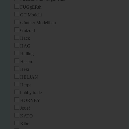
FUGgERth
GT Modelli
Günther Modellbau
Gützold
Hack
HAG
Halling
Hasbro
Heki
HELJAN
Herpa
hobby trade
HORNBY
Jouef
KATO
Kibri