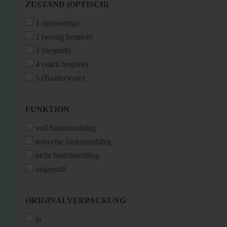
ZUSTAND
ZUSTAND (OPTISCH)
(OPTISCH)
1 (neuwertig)
2 (wenig bespielt)
3 (bespielt)
4 (stark bespielt)
5 (Bastlerware)
FUNKTION
FUNKTION
voll funktionsfähig
teilweise funktionsfähig
nicht funktionsfähig
ungeprüft
ORIGINALVERPACKUNG
ORIGINALVERPACKUNG
ja