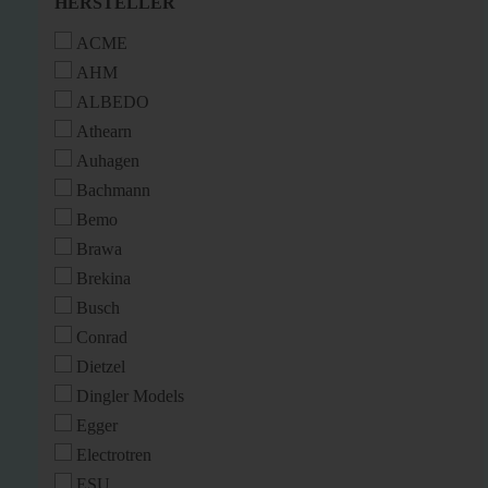
HERSTELLER
HERSTELLER
ACME
AHM
ALBEDO
Athearn
Auhagen
Bachmann
Bemo
Brawa
Brekina
Busch
Conrad
Dietzel
Dingler Models
Egger
Electrotren
ESU