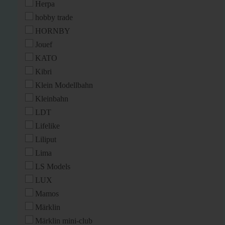
Herpa
hobby trade
HORNBY
Jouef
KATO
Kibri
Klein Modellbahn
Kleinbahn
LDT
Lifelike
Liliput
Lima
LS Models
LUX
Mamos
Märklin
Märklin mini-club