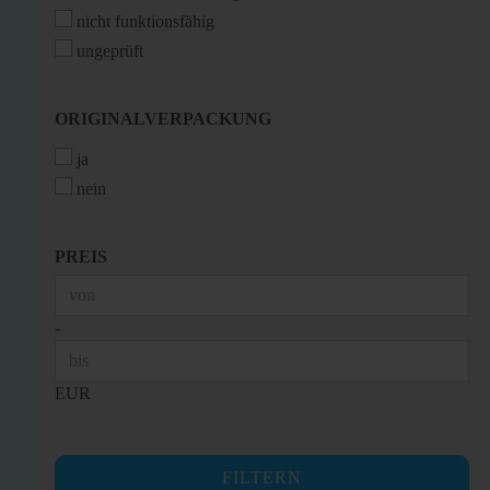
nicht funktionsfähig
ungeprüft
ORIGINALVERPACKUNG
ORIGINALVERPACKUNG
ja
nein
PREIS
PREIS
Preis bis
-
EUR
FILTERN