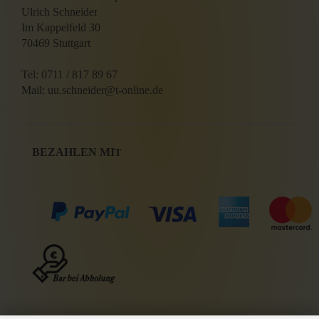
Ulrich Schneider
Im Kappelfeld 30
70469 Stuttgart
Tel: 0711 / 817 89 67
Mail: uu.schneider@t-online.de
BEZAHLEN MI
T