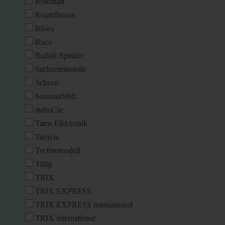
Rokuhan
Roundhouse
Röwa
Ruco
Rudolf Spitaler
Sachsenmodelle
Schuco
Sommerfeldt
staboCar
Tams Elektronik
Tamyia
Technomodell
Tillig
TRIX
TRIX EXPRESS
TRIX EXPRESS international
TRIX international