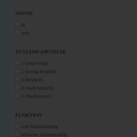
SOUND
SOUND
ja
nein
ZUSTAND
ZUSTAND (OPTISCH)
(OPTISCH)
1 (neuwertig)
2 (wenig bespielt)
3 (bespielt)
4 (stark bespielt)
5 (Bastlerware)
FUNKTION
FUNKTION
voll funktionsfähig
teilweise funktionsfähig