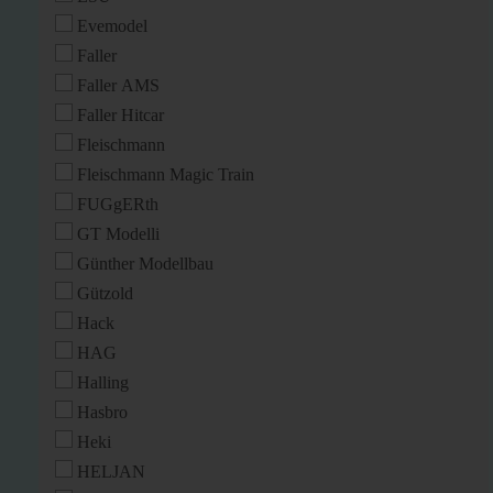
Evemodel
Faller
Faller AMS
Faller Hitcar
Fleischmann
Fleischmann Magic Train
FUGgERth
GT Modelli
Günther Modellbau
Gützold
Hack
HAG
Halling
Hasbro
Heki
HELJAN