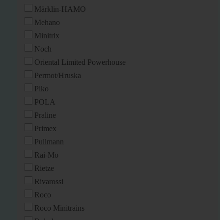
Märklin-HAMO
Mehano
Minitrix
Noch
Oriental Limited Powerhouse
Permot/Hruska
Piko
POLA
Praline
Primex
Pullmann
Rai-Mo
Rietze
Rivarossi
Roco
Roco Minitrains