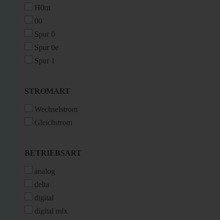
H0m
00
Spur 0
Spur 0e
Spur 1
STROMART
STROMART
Wechselstrom
Gleichstrom
BETRIEBSART
BETRIEBSART
analog
delta
digital
digital mfx