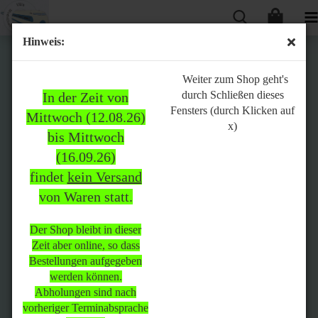
Hinweis:
Bitte
Weiter zum Shop geht's
durch Schließen dieses
In der Zeit von
beachten:
Fensters (durch Klicken auf
Mittwoch (12.08.26)
x)
bis Mittwoch
(16.09.26)
In der Zeit von Mittwoch
findet
kein Versand
(12.08.26) bis Mittwoch
von Waren statt.
(16.09.26)
findet
kein Versand
von Waren
statt.
Der Shop bleibt in dieser
Zeit aber online, so dass
Der Shop bleibt in dieser Zeit
Bestellungen aufgegeben
aber online, so dass
werden können.
Bestellungen aufgegeben
Abholungen sind nach
werden können.
vorheriger Terminabsprache