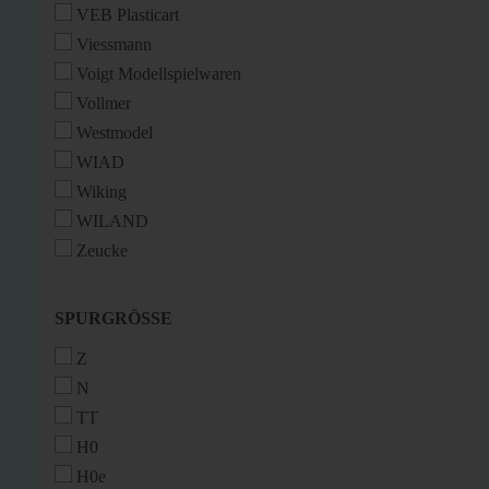
VEB Plasticart
Viessmann
Voigt Modellspielwaren
Vollmer
Westmodel
WIAD
Wiking
WILAND
Zeucke
SPURGRÖSSE
SPURGRÖSSE
Z
N
TT
H0
H0e