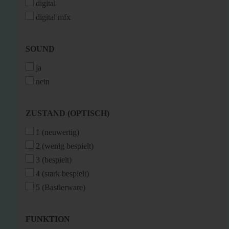
digital
digital mfx
SOUND
SOUND
ja
nein
ZUSTAND
ZUSTAND (OPTISCH)
(OPTISCH)
1 (neuwertig)
2 (wenig bespielt)
3 (bespielt)
4 (stark bespielt)
5 (Bastlerware)
FUNKTION
FUNKTION