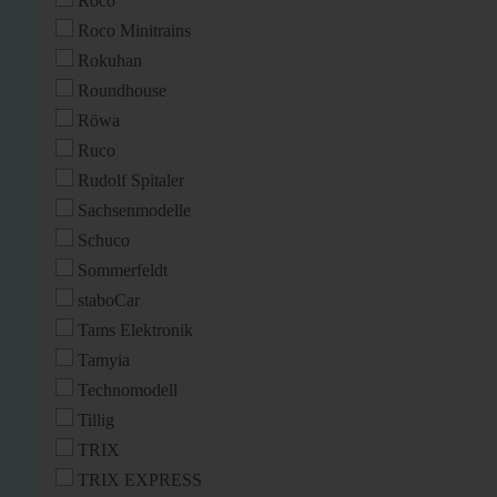
Roco
Roco Minitrains
Rokuhan
Roundhouse
Röwa
Ruco
Rudolf Spitaler
Sachsenmodelle
Schuco
Sommerfeldt
staboCar
Tams Elektronik
Tamyia
Technomodell
Tillig
TRIX
TRIX EXPRESS