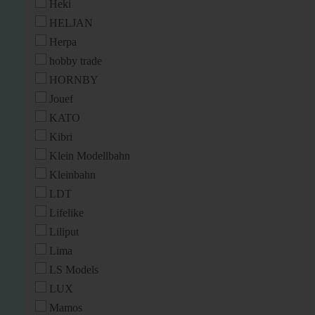
Heki
HELJAN
Herpa
hobby trade
HORNBY
Jouef
KATO
Kibri
Klein Modellbahn
Kleinbahn
LDT
Lifelike
Liliput
Lima
LS Models
LUX
Mamos