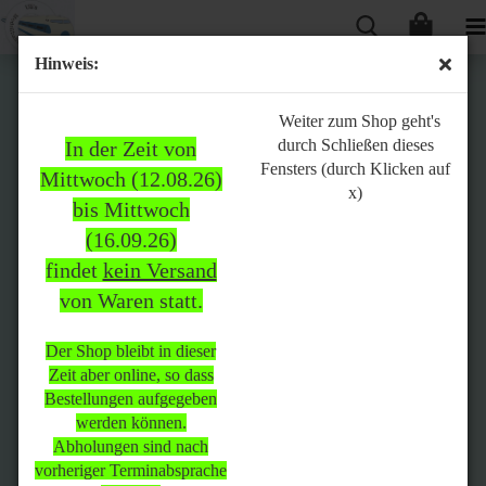
Hinweis:
Bitte
Weiter zum Shop geht's
durch Schließen dieses
In der Zeit von
beachten:
Fensters (durch Klicken auf
Mittwoch (12.08.26)
x)
bis Mittwoch
(16.09.26)
In der Zeit von Mittwoch
findet
kein Versand
(12.08.26) bis Mittwoch
von Waren statt.
(16.09.26)
findet
kein Versand
von Waren
statt.
Der Shop bleibt in dieser
Zeit aber online, so dass
Der Shop bleibt in dieser Zeit
Bestellungen aufgegeben
aber online, so dass
werden können.
Bestellungen aufgegeben
Abholungen sind nach
werden können.
vorheriger Terminabsprache