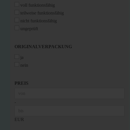
voll funktionsfähig
teilweise funktionsfähig
nicht funktionsfähig
ungeprüft
ORIGINALVERPACKUNG
ORIGINALVERPACKUNG
ja
nein
PREIS
PREIS
Preis bis
-
EUR