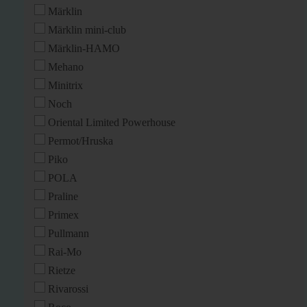
Märklin
Märklin mini-club
Märklin-HAMO
Mehano
Minitrix
Noch
Oriental Limited Powerhouse
Permot/Hruska
Piko
POLA
Praline
Primex
Pullmann
Rai-Mo
Rietze
Rivarossi