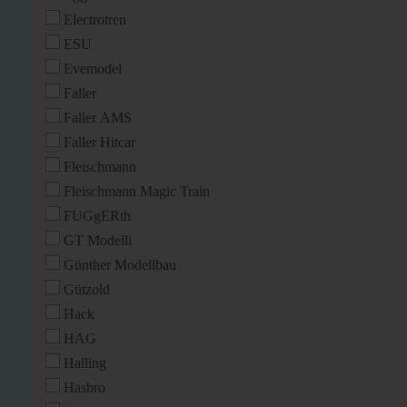
Electrotren
ESU
Evemodel
Faller
Faller AMS
Faller Hitcar
Fleischmann
Fleischmann Magic Train
FUGgERth
GT Modelli
Günther Modellbau
Gützold
Hack
HAG
Halling
Hasbro