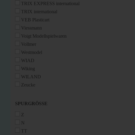
TRIX EXPRESS international
TRIX international
VEB Plasticart
Viessmann
Voigt Modellspielwaren
Vollmer
Westmodel
WIAD
Wiking
WILAND
Zeucke
SPURGRÖSSE
SPURGRÖSSE
Z
N
TT