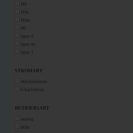
H0
H0e
H0m
00
Spur 0
Spur 0e
Spur 1
STROMART
STROMART
Wechselstrom
Gleichstrom
BETRIEBSART
BETRIEBSART
analog
delta