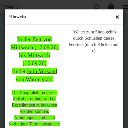
Hinweis:
Bitte
Weiter zum Shop geht's
durch Schließen dieses
In der Zeit von
beachten:
Fensters (durch Klicken auf
Mittwoch (12.08.26)
x)
bis Mittwoch
(16.09.26)
In der Zeit von Mittwoch
findet
kein Versand
(12.08.26) bis Mittwoch
von Waren statt.
(16.09.26)
findet
kein Versand
von Waren
statt.
Der Shop bleibt in dieser
Zeit aber online, so dass
Der Shop bleibt in dieser Zeit
Bestellungen aufgegeben
aber online, so dass
werden können.
Bestellungen aufgegeben
Abholungen sind nach
werden können.
vorheriger Terminabsprache