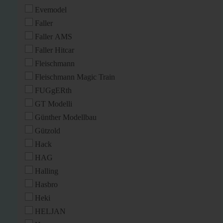
Evemodel
Faller
Faller AMS
Faller Hitcar
Fleischmann
Fleischmann Magic Train
FUGgERth
GT Modelli
Günther Modellbau
Gützold
Hack
HAG
Halling
Hasbro
Heki
HELJAN