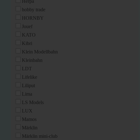
Herpa
hobby trade
HORNBY
Jouef
KATO
Kibri
Klein Modellbahn
Kleinbahn
LDT
Lifelike
Liliput
Lima
LS Models
LUX
Mamos
Märklin
Märklin mini-club