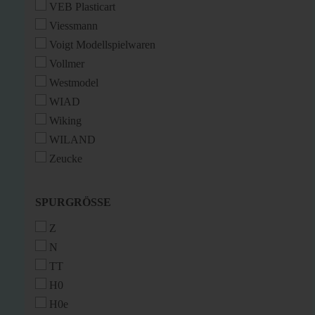
VEB Plasticart
Viessmann
Voigt Modellspielwaren
Vollmer
Westmodel
WIAD
Wiking
WILAND
Zeucke
SPURGRÖSSE
SPURGRÖSSE
Z
N
TT
H0
H0e