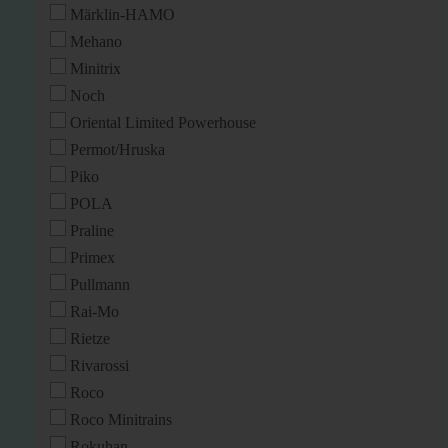
Märklin-HAMO
Mehano
Minitrix
Noch
Oriental Limited Powerhouse
Permot/Hruska
Piko
POLA
Praline
Primex
Pullmann
Rai-Mo
Rietze
Rivarossi
Roco
Roco Minitrains
Rokuhan