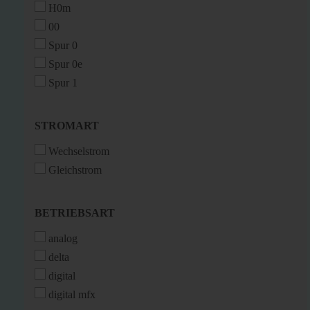
H0m
00
Spur 0
Spur 0e
Spur 1
STROMART
STROMART
Wechselstrom
Gleichstrom
BETRIEBSART
BETRIEBSART
analog
delta
digital
digital mfx