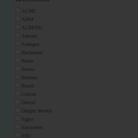
ACME
AHM
ALBEDO
Athearn
Auhagen
Bachmann
Bemo
Brawa
Brekina
Busch
Conrad
Dietzel
Dingler Models
Egger
Electrotren
ESU