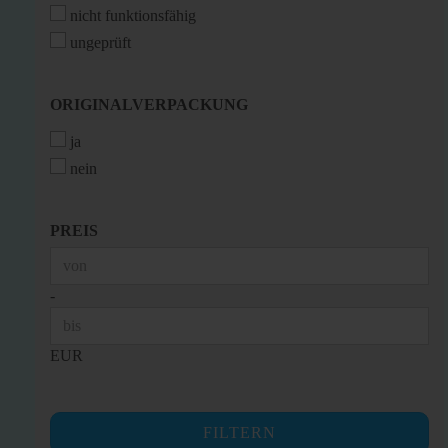
nicht funktionsfähig
ungeprüft
ORIGINALVERPACKUNG
ORIGINALVERPACKUNG
ja
nein
PREIS
PREIS
Preis bis
-
EUR
FILTERN