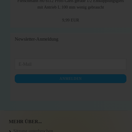
Fleischmann H0 6112 Profi-Gleis gerade 1/2 Entkupplungsgleis
mit Antrieb L:100 mm wenig gebraucht
9,99 EUR
Newsletter-Anmeldung
WEITER
E-
ZUR
Mail
NEWSLETTER-
ANMELDEN
ANMELDUNG
MEHR ÜBER...
Sitzung unterbrochen