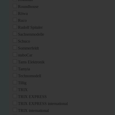
Roundhouse
Röwa
Ruco
Rudolf Spitaler
Sachsenmodelle
Schuco
Sommerfeldt
staboCar
Tams Elektronik
Tamyia
Technomodell
Tillig
TRIX
TRIX EXPRESS
TRIX EXPRESS international
TRIX international