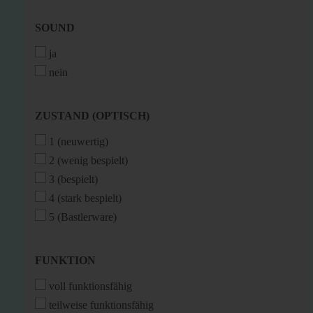
SOUND
SOUND
ja
nein
ZUSTAND
ZUSTAND (OPTISCH)
(OPTISCH)
1 (neuwertig)
2 (wenig bespielt)
3 (bespielt)
4 (stark bespielt)
5 (Bastlerware)
FUNKTION
FUNKTION
voll funktionsfähig
teilweise funktionsfähig