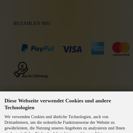
BEZAHLEN MI
T
WIR VERSENDEN MIT
Diese Webseite verwendet Cookies und andere
GEPRÜFTE AGB
Technologien
Wir verwenden Cookies und ähnliche Technologien, auch von
Drittanbietern, um die ordentliche Funktionsweise der Website zu
gewährleisten, die Nutzung unseres Angebotes zu analysieren und Ihnen