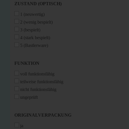
ZUSTAND
ZUSTAND (OPTISCH)
(OPTISCH)
1 (neuwertig)
2 (wenig bespielt)
3 (bespielt)
4 (stark bespielt)
5 (Bastlerware)
FUNKTION
FUNKTION
voll funktionsfähig
teilweise funktionsfähig
nicht funktionsfähig
ungeprüft
ORIGINALVERPACKUNG
ORIGINALVERPACKUNG
ja