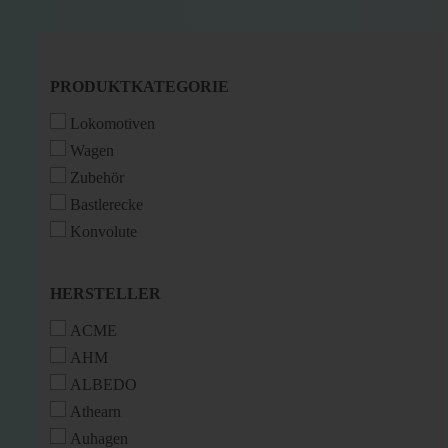
PRODUKTKATEGORIE
PRODUKTKATEGORIE
Lokomotiven
Wagen
Zubehör
Bastlerecke
Konvolute
HERSTELLER
HERSTELLER
ACME
AHM
ALBEDO
Athearn
Auhagen