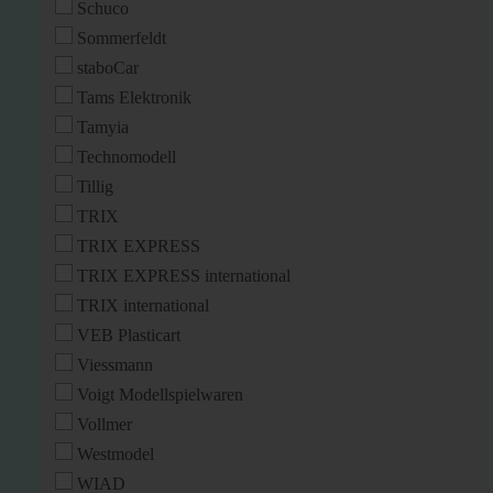
Schuco
Sommerfeldt
staboCar
Tams Elektronik
Tamyia
Technomodell
Tillig
TRIX
TRIX EXPRESS
TRIX EXPRESS international
TRIX international
VEB Plasticart
Viessmann
Voigt Modellspielwaren
Vollmer
Westmodel
WIAD