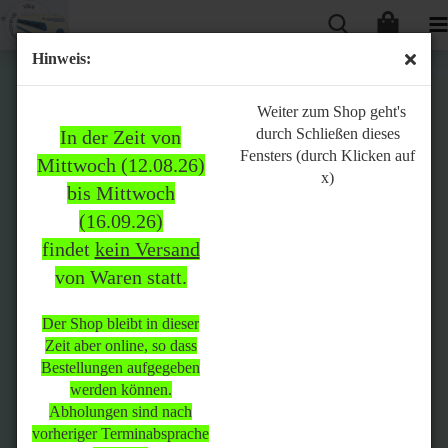
Hinweis:
Bitte
Weiter zum Shop geht's
durch Schließen dieses
In der Zeit von
beachten:
Fensters (durch Klicken auf
Mittwoch (12.08.26)
x)
bis Mittwoch
(16.09.26)
In der Zeit von Mittwoch
findet
kein Versand
(12.08.26) bis Mittwoch
von Waren statt.
(16.09.26)
findet
kein Versand
von Waren
statt.
Der Shop bleibt in dieser
Zeit aber online, so dass
Der Shop bleibt in dieser Zeit
Bestellungen aufgegeben
aber online, so dass
werden können.
Bestellungen aufgegeben
Abholungen sind nach
werden können.
vorheriger Terminabsprache