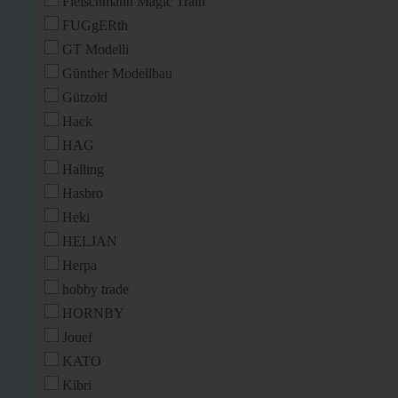
Fleischmann Magic Train
FUGgERth
GT Modelli
Günther Modellbau
Gützold
Hack
HAG
Halling
Hasbro
Heki
HELJAN
Herpa
hobby trade
HORNBY
Jouef
KATO
Kibri