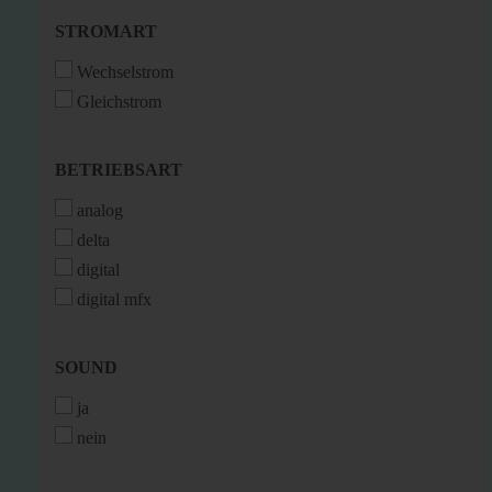
STROMART
STROMART
Wechselstrom
Gleichstrom
BETRIEBSART
BETRIEBSART
analog
delta
digital
digital mfx
SOUND
SOUND
ja
nein