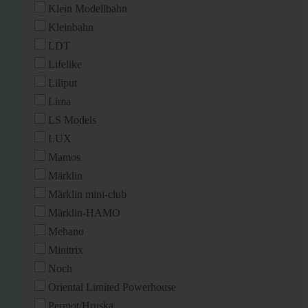
Klein Modellbahn
Kleinbahn
LDT
Lifelike
Liliput
Lima
LS Models
LUX
Mamos
Märklin
Märklin mini-club
Märklin-HAMO
Mehano
Minitrix
Noch
Oriental Limited Powerhouse
Permot/Hruska