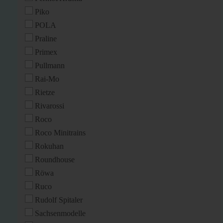
Piko
POLA
Praline
Primex
Pullmann
Rai-Mo
Rietze
Rivarossi
Roco
Roco Minitrains
Rokuhan
Roundhouse
Röwa
Ruco
Rudolf Spitaler
Sachsenmodelle