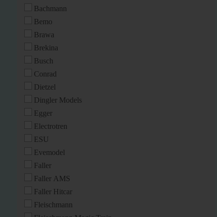
Bachmann
Bemo
Brawa
Brekina
Busch
Conrad
Dietzel
Dingler Models
Egger
Electrotren
ESU
Evemodel
Faller
Faller AMS
Faller Hitcar
Fleischmann