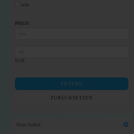
nein
PREIS
PREIS
Preis bis
-
EUR
FILTERN
ZURÜCKSETZEN
Neue Artikel