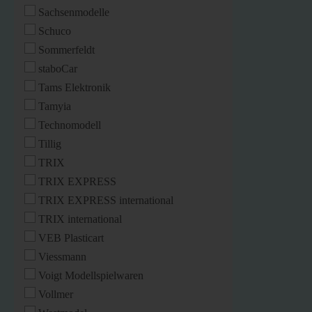
Sachsenmodelle
Schuco
Sommerfeldt
staboCar
Tams Elektronik
Tamyia
Technomodell
Tillig
TRIX
TRIX EXPRESS
TRIX EXPRESS international
TRIX international
VEB Plasticart
Viessmann
Voigt Modellspielwaren
Vollmer