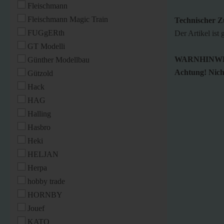
Fleischmann
Fleischmann Magic Train
Technischer Z
FUGgERth
Der Artikel ist 
GT Modelli
WARNHINWE
Günther Modellbau
Achtung! Nicht
Gützold
Hack
HAG
Halling
Hasbro
Heki
HELJAN
Herpa
hobby trade
HORNBY
Jouef
KATO