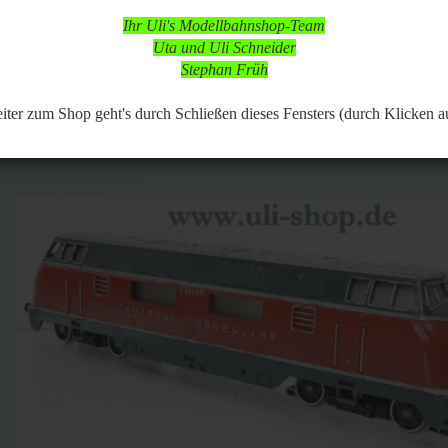
 in dieser Zeit aber online, so dass Bestellungen aufgegeben werden k
Ihr Uli's Modellbahnshop-Team
d nach vorheriger Terminabsprache möglich,
Uta und Uli Schneider
 Modellbahnartikeln ist durchgängig möglich.
Stephan Früh
117
Artikel in dieser Kategorie
 zurück
weiter »
Letzter »
er zum Shop geht's durch Schließen dieses Fensters (durch Klicken a