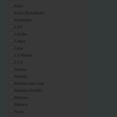
Kibri
Klein Modellbahn
Kleinbahn
LDT
Lifelike
Liliput
Lima
LS Models
LUX
Mamos
Märklin
Märklin mini-club
Märklin-HAMO
Mehano
Minitrix
Noch