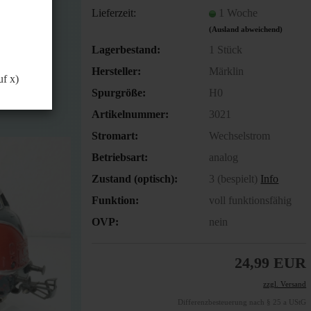
önnen.
Lieferzeit:
1 Woche
(Ausland abweichend)
Lagerbestand:
1
Stück
Hersteller:
Märklin
uf x)
Spurgröße:
H0
Artikelnummer:
3021
Stromart:
Wechselstrom
Betriebsart:
analog
Zustand (optisch):
3 (bespielt)
Info
Funktion:
voll funktionsfähig
OVP:
nein
24,99 EUR
zzgl. Versand
Differenzbesteuerung nach § 25 a UStG