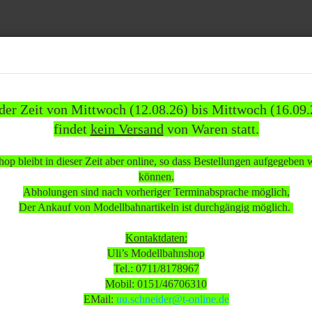
Suche...
 der Zeit von Mittwoch (12.08.26) bis Mittwoch (16.09.
findet
kein Versand
von Waren statt.
1837)
WEITERE
INFOS
KUNDEN
%SAL
op bleibt in dieser Zeit aber online, so dass Bestellungen aufgegeben
»
»
omotiven
Diesellokomotiven
können.
sellok Br. V 200 027 der DB voll funktionsfähig bespielt Wechselstrom analog
Abholungen sind nach vorheriger Terminabsprache möglich,
Der Ankauf von Modellbahnartikeln ist durchgängig möglich.
 beachten:
Kontaktdaten:
Uli’s Modellbahnshop
Tel.: 0711/8178967
 Mittwoch (12.08.26) bis Mittwoch (16.09.26)
Mobil: 0151/46706310
sand
von Waren statt.
EMail:
uu.schneider@t-online.de