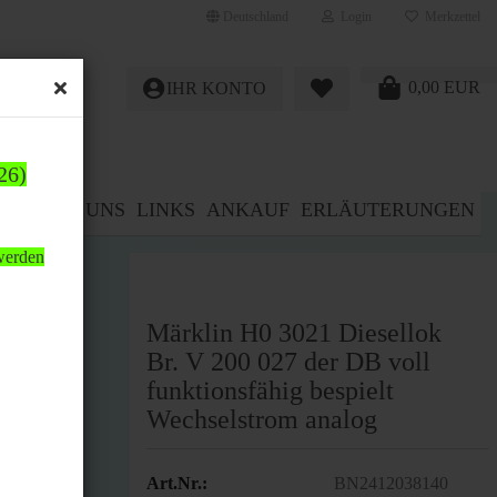
Deutschland
Login
Merkzettel
0,00 EUR
IHR KONTO
26)
E%
ÜBER UNS
LINKS
ANKAUF
ERLÄUTERUNGEN
 werden
Märklin H0 3021 Diesellok
Br. V 200 027 der DB voll
funktionsfähig bespielt
Wechselstrom analog
Art.Nr.:
BN2412038140