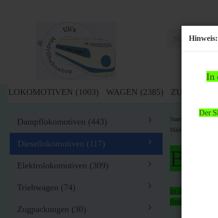
Hinweis:
In
LOKOMOTIVEN (1003)
WAGEN (2385)
ZUBEHÖR (
Der Sh
»
Startseite
Lok
Dampflokomotiven (443)
Märklin H0 3021 Die
Diesellokomotiven (117)
Bitte
Elektrolokomotiven (309)
Triebwagen (74)
In der Zeit von
findet
kein Ver
Zugpackungen (30)