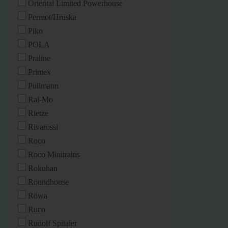
Oriental Limited Powerhouse
Permot/Hruska
Piko
POLA
Praline
Primex
Pullmann
Rai-Mo
Rietze
Rivarossi
Roco
Roco Minitrains
Rokuhan
Roundhouse
Röwa
Ruco
Rudolf Spitaler