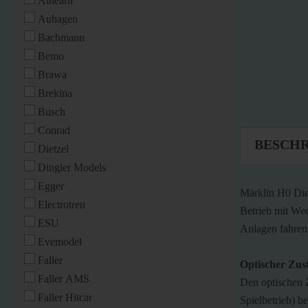
Athearn
Auhagen
Bachmann
Bemo
Brawa
Brekina
Busch
Conrad
BESCH
Dietzel
Dingler Models
Egger
Märklin H0 Die
Electrotren
Betrieb mit Wec
ESU
Anlagen fahren.
Evemodel
Faller
Optischer Zus
Faller AMS
Den optischen 
Faller Hitcar
Spielbetrieb) b