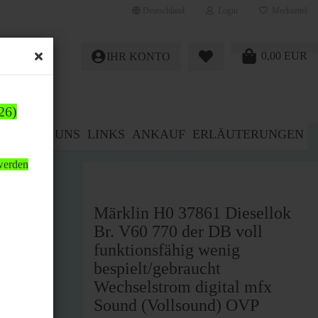
Deutschland
Login
Merkzettel
0,00 EUR
IHR KONTO
26)
E%
ÜBER UNS
LINKS
ANKAUF
ERLÄUTERUNGEN
 werden
l
Märklin H0 37861 Diesellok
Br. V60 770 der DB voll
funktionsfähig wenig
bespielt/gebraucht
Wechselstrom digital mfx
Sound (Vollsound) OVP