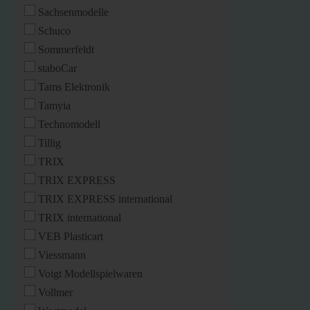
Sachsenmodelle
Schuco
Sommerfeldt
staboCar
Tams Elektronik
Tamyia
Technomodell
Tillig
TRIX
TRIX EXPRESS
TRIX EXPRESS international
TRIX international
VEB Plasticart
Viessmann
Voigt Modellspielwaren
Vollmer