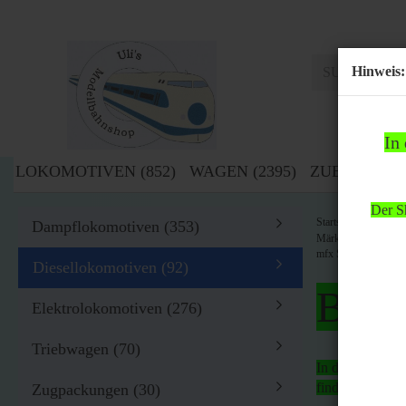
Hinweis:
In
LOKOMOTIVEN (852)
WAGEN (2395)
ZUBEHÖR (1
Der Sh
»
Startseite
Lok
Dampflokomotiven (353)
Märklin H0 37861 Di
mfx Sound (Vollso
Diesellokomotiven (92)
Bitte
Elektrolokomotiven (276)
Triebwagen (70)
In der Zeit von
findet
kein Ver
Zugpackungen (30)