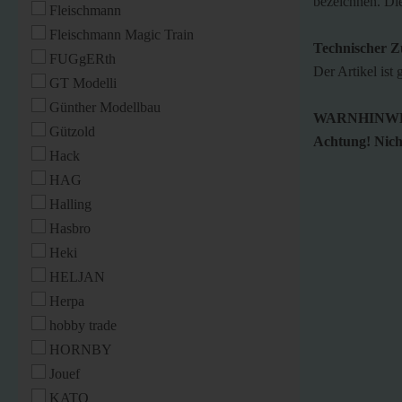
bezeichnen. Di
Fleischmann
Fleischmann Magic Train
Technischer Z
FUGgERth
Der Artikel ist
GT Modelli
Günther Modellbau
WARNHINWE
Gützold
Achtung! Nicht
Hack
HAG
Halling
Hasbro
Heki
HELJAN
Herpa
hobby trade
HORNBY
Jouef
KATO