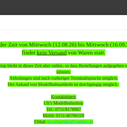
Suche...
 der Zeit von Mittwoch (12.08.26) bis Mittwoch (16.09.
findet
kein Versand
von Waren statt.
837)
WEITERE
INFOS
KUNDEN
%SAL
op bleibt in dieser Zeit aber online, so dass Bestellungen aufgegeben
»
»
omotiven
Diesellokomotiven
können.
esellok Br. V60 770 der DB voll funktionsfähig wenig bespielt/gebraucht Wechselstrom digita
Abholungen sind nach vorheriger Terminabsprache möglich,
und) OVP
Der Ankauf von Modellbahnartikeln ist durchgängig möglich.
 beachten:
Kontaktdaten:
Uli’s Modellbahnshop
Tel.: 0711/8178967
 Mittwoch (12.08.26) bis Mittwoch (16.09.26)
Mobil: 0151/46706310
sand
von Waren statt.
EMail:
uu.schneider@t-online.de