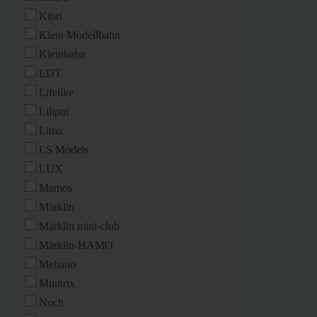
Kibri
Klein Modellbahn
Kleinbahn
LDT
Lifelike
Liliput
Lima
LS Models
LUX
Mamos
Märklin
Märklin mini-club
Märklin-HAMO
Mehano
Minitrix
Noch