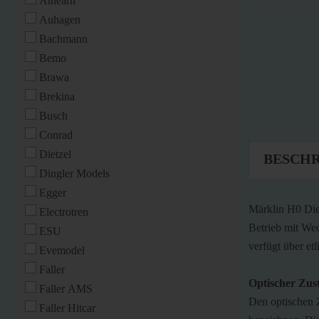
Athearn
Auhagen
Bachmann
Bemo
Brawa
Brekina
Busch
Conrad
Dietzel
BESCH
Dingler Models
Egger
Märklin H0 Die
Electrotren
Betrieb mit Wec
ESU
verfügt über et
Evemodel
Faller
Optischer Zus
Faller AMS
Den optischen 
Faller Hitcar