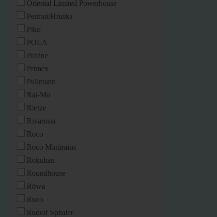
Oriental Limited Powerhouse
Permot/Hruska
Piko
POLA
Praline
Primex
Pullmann
Rai-Mo
Rietze
Rivarossi
Roco
Roco Minitrains
Rokuhan
Roundhouse
Röwa
Ruco
Rudolf Spitaler