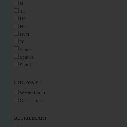
N
TT
H0
H0e
H0m
00
Spur 0
Spur 0e
Spur 1
STROMART
STROMART
Wechselstrom
Gleichstrom
BETRIEBSART
BETRIEBSART