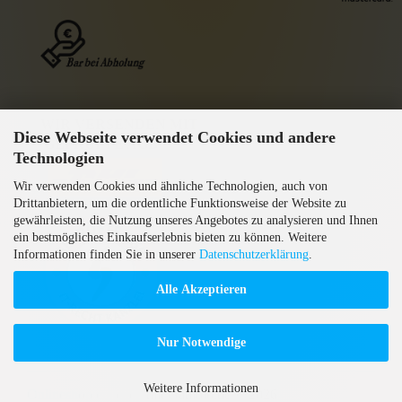
WIR VERSENDEN MIT
Diese Webseite verwendet Cookies und andere
GEPRÜFTE AGB
Technologien
Wir verwenden Cookies und ähnliche Technologien, auch von
Drittanbietern, um die ordentliche Funktionsweise der Website zu
gewährleisten, die Nutzung unseres Angebotes zu analysieren und Ihnen
ein bestmögliches Einkaufserlebnis bieten zu können. Weitere
Informationen finden Sie in unserer
Datenschutzerklärung
.
Alle Akzeptieren
Nur Notwendige
Weitere Informationen
Onlineshop erstellen
mit Gambio.de © 2026