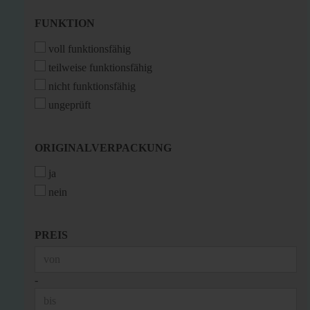
FUNKTION
FUNKTION
voll funktionsfähig
teilweise funktionsfähig
nicht funktionsfähig
ungeprüft
ORIGINALVERPACKUNG
ORIGINALVERPACKUNG
ja
nein
PREIS
PREIS
Preis bis
-