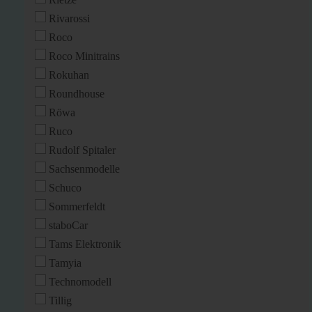
Rivarossi
Roco
Roco Minitrains
Rokuhan
Roundhouse
Röwa
Ruco
Rudolf Spitaler
Sachsenmodelle
Schuco
Sommerfeldt
staboCar
Tams Elektronik
Tamyia
Technomodell
Tillig