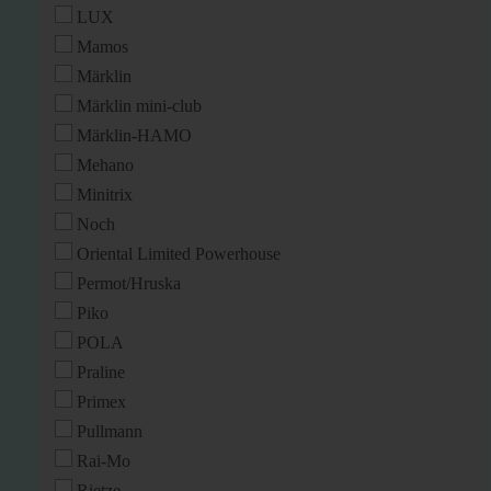
LUX
Mamos
Märklin
Märklin mini-club
Märklin-HAMO
Mehano
Minitrix
Noch
Oriental Limited Powerhouse
Permot/Hruska
Piko
POLA
Praline
Primex
Pullmann
Rai-Mo
Rietze