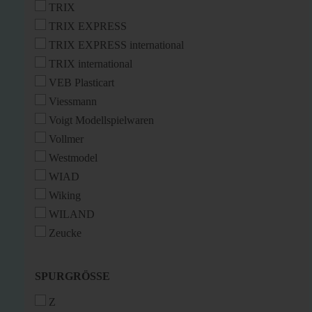
TRIX
TRIX EXPRESS
TRIX EXPRESS international
TRIX international
VEB Plasticart
Viessmann
Voigt Modellspielwaren
Vollmer
Westmodel
WIAD
Wiking
WILAND
Zeucke
SPURGRÖSSE
SPURGRÖSSE
Z