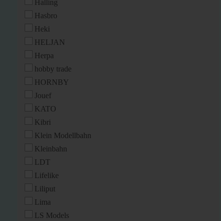
Halling
Hasbro
Heki
HELJAN
Herpa
hobby trade
HORNBY
Jouef
KATO
Kibri
Klein Modellbahn
Kleinbahn
LDT
Lifelike
Liliput
Lima
LS Models