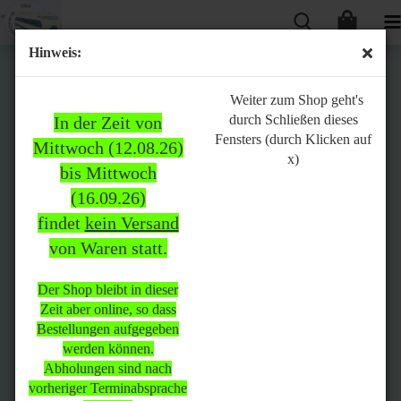
Hinweis:
Bitte
Weiter zum Shop geht's
durch Schließen dieses
In der Zeit von
beachten:
Fensters (durch Klicken auf
Mittwoch (12.08.26)
x)
bis Mittwoch
(16.09.26)
In der Zeit von Mittwoch
findet
kein Versand
(12.08.26) bis Mittwoch
von Waren statt.
(16.09.26)
findet
kein Versand
von Waren
statt.
Der Shop bleibt in dieser
Zeit aber online, so dass
Der Shop bleibt in dieser Zeit
Bestellungen aufgegeben
aber online, so dass
werden können.
Bestellungen aufgegeben
Abholungen sind nach
werden können.
vorheriger Terminabsprache