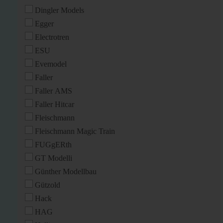
Dingler Models
Egger
Electrotren
ESU
Evemodel
Faller
Faller AMS
Faller Hitcar
Fleischmann
Fleischmann Magic Train
FUGgERth
GT Modelli
Günther Modellbau
Gützold
Hack
HAG