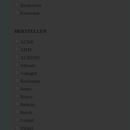
Bastlerecke
Konvolute
HERSTELLER
HERSTELLER
ACME
AHM
ALBEDO
Athearn
Auhagen
Bachmann
Bemo
Brawa
Brekina
Busch
Conrad
Dietzel