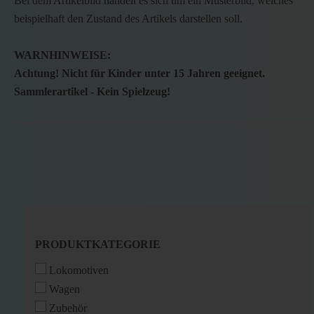
Bei dem Artikelbild handelt es sich um ein Musterbild, welches
beispielhaft den Zustand des Artikels darstellen soll.
WARNHINWEISE:
Achtung! Nicht für Kinder unter 15 Jahren geeignet.
Sammlerartikel - Kein Spielzeug!
PRODUKTKATEGORIE
PRODUKTKATEGORIE
Lokomotiven
Wagen
Zubehör