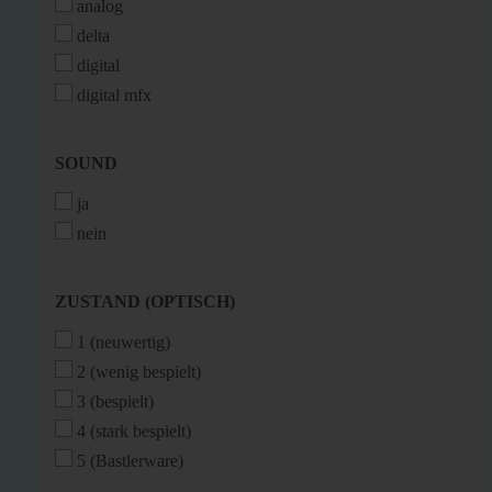
analog
delta
digital
digital mfx
SOUND
SOUND
ja
nein
ZUSTAND
ZUSTAND (OPTISCH)
(OPTISCH)
1 (neuwertig)
2 (wenig bespielt)
3 (bespielt)
4 (stark bespielt)
5 (Bastlerware)