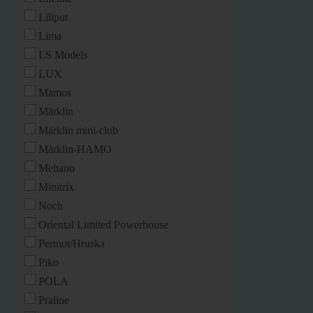
Liliput
Lima
LS Models
LUX
Mamos
Märklin
Märklin mini-club
Märklin-HAMO
Mehano
Minitrix
Noch
Oriental Limited Powerhouse
Permot/Hruska
Piko
POLA
Praline