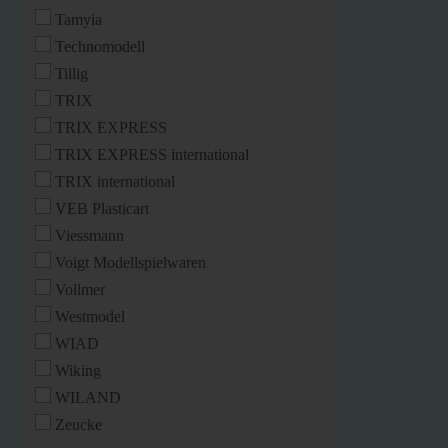
Tamyia
Technomodell
Tillig
TRIX
TRIX EXPRESS
TRIX EXPRESS international
TRIX international
VEB Plasticart
Viessmann
Voigt Modellspielwaren
Vollmer
Westmodel
WIAD
Wiking
WILAND
Zeucke