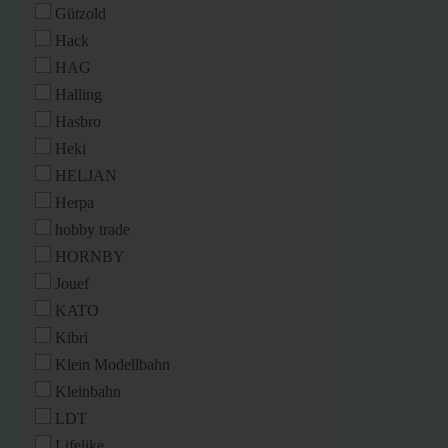
Gützold
Hack
HAG
Halling
Hasbro
Heki
HELJAN
Herpa
hobby trade
HORNBY
Jouef
KATO
Kibri
Klein Modellbahn
Kleinbahn
LDT
Lifelike