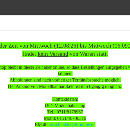
Suche...
 der Zeit von Mittwoch (12.08.26) bis Mittwoch (16.09.
findet
kein Versand
von Waren statt.
837)
WEITERE
INFOS
KUNDEN
%SAL
op bleibt in dieser Zeit aber online, so dass Bestellungen aufgegeben
»
»
ehör
Gleismaterial
können.
/16 N M-Gleis gerade 3/16 Gleis 33,5 mm Hohlprofil stark gebraucht
Abholungen sind nach vorheriger Terminabsprache möglich,
Der Ankauf von Modellbahnartikeln ist durchgängig möglich.
 beachten:
Kontaktdaten:
Uli’s Modellbahnshop
Tel.: 0711/8178967
 Mittwoch (12.08.26) bis Mittwoch (16.09.26)
Mobil: 0151/46706310
sand
von Waren statt.
EMail:
uu.schneider@t-online.de