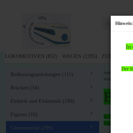
Hinweis:
In
LOKOMOTIVEN (852)
WAGEN (2395)
ZUBEHÖR (1
Der Sh
»
Startseite
Zub
Bedienungsanleitungen (111)
Märklin H0 3600 D 3
Brücken (34)
Bitte
Elektrik und Elektronik (189)
Figuren (10)
In der Zeit von
findet
kein Ver
Gleismaterial (299)