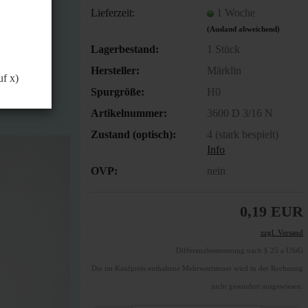
önnen.
Lieferzeit:
1 Woche
(Ausland abweichend)
Lagerbestand:
1
Stück
Hersteller:
Märklin
uf x)
Spurgröße:
H0
Artikelnummer:
3600 D 3/16 N
Zustand (optisch):
4 (stark bespielt)
Info
OVP:
nein
0,19 EUR
zzgl. Versand
Differenzbesteuerung nach § 25 a UStG
Die im Kaufpreis enthaltene Mehrwertsteuer wird in der Rechnung
nicht gesondert ausgewiesen.