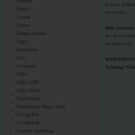
Brekina
Kratzer, größer
Busch
verwenden.
Conrad
Dietzel
Bitte beachten
Dingler Models
Bei dem Artikel
Egger
darstellen soll.
Electrotren
ESU
WARNHINWE
Evemodel
Achtung! Nicht
Faller
Faller AMS
Faller Hitcar
Fleischmann
Fleischmann Magic Train
FUGgERth
GT Modelli
Günther Modellbau