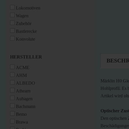
Lokomotiven
Wagen
Zubehör
Bastlerecke
Konvolute
HERSTELLER
HERSTELLER
BESCH
ACME
AHM
Märklin H0 Gle
ALBEDO
Hohlprofil. Es 
Athearn
Artikel wird oh
Auhagen
Bachmann
Optischer Zus
Bemo
Den optischen Z
Brawa
Beschädigungen