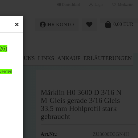
Deutschland
Login
Merkzettel
0,00 EUR
IHR KONTO
26)
E%
ÜBER UNS
LINKS
ANKAUF
ERLÄUTERUNGEN
 werden
Märklin H0 3600 D 3/16 N
M-Gleis gerade 3/16 Gleis
33,5 mm Hohlprofil stark
gebraucht
Art.Nr.:
ZU3600D3GN4H