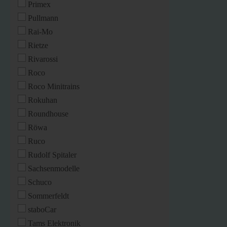
Primex
Pullmann
Rai-Mo
Rietze
Rivarossi
Roco
Roco Minitrains
Rokuhan
Roundhouse
Röwa
Ruco
Rudolf Spitaler
Sachsenmodelle
Schuco
Sommerfeldt
staboCar
Tams Elektronik