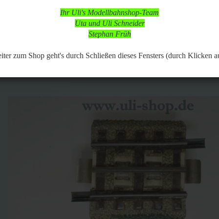
 in dieser Zeit aber online, so dass Bestellungen aufgegeben werden k
Ihr Uli's Modellbahnshop-Team
d nach vorheriger Terminabsprache möglich,
Uta und Uli Schneider
 Modellbahnartikeln ist durchgängig möglich.
Stephan Früh
299
Artikel in dieser Kategorie
 zurück
weiter »
Letzter »
er zum Shop geht's durch Schließen dieses Fensters (durch Klicken a