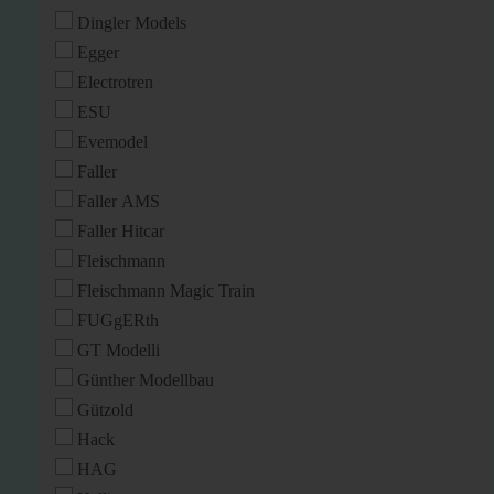
Dingler Models
Egger
Electrotren
ESU
Evemodel
Faller
Faller AMS
Faller Hitcar
Fleischmann
Fleischmann Magic Train
FUGgERth
GT Modelli
Günther Modellbau
Gützold
Hack
HAG