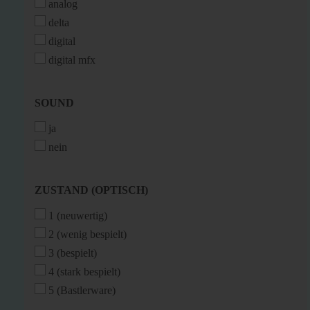
analog
delta
digital
digital mfx
SOUND
SOUND
ja
nein
ZUSTAND
ZUSTAND (OPTISCH)
(OPTISCH)
1 (neuwertig)
2 (wenig bespielt)
3 (bespielt)
4 (stark bespielt)
5 (Bastlerware)