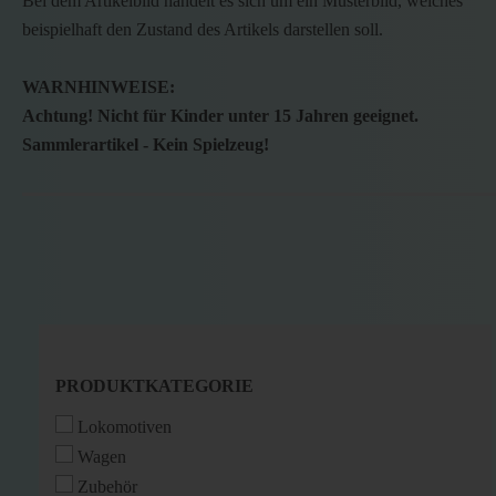
Bei dem Artikelbild handelt es sich um ein Musterbild, welches
beispielhaft den Zustand des Artikels darstellen soll.
WARNHINWEISE:
Achtung! Nicht für Kinder unter 15 Jahren geeignet.
Sammlerartikel - Kein Spielzeug!
PRODUKTKATEGORIE
PRODUKTKATEGORIE
Lokomotiven
Wagen
Zubehör