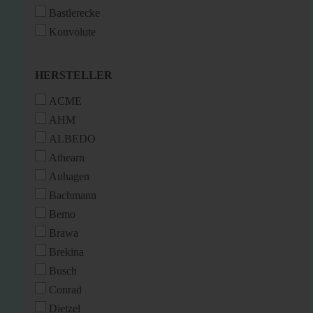
Bastlerecke
Konvolute
HERSTELLER
HERSTELLER
ACME
AHM
ALBEDO
Athearn
Auhagen
Bachmann
Bemo
Brawa
Brekina
Busch
Conrad
Dietzel