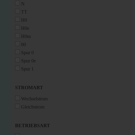
N
TT
H0
H0e
H0m
00
Spur 0
Spur 0e
Spur 1
STROMART
STROMART
Wechselstrom
Gleichstrom
BETRIEBSART
BETRIEBSART