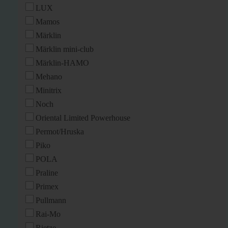
LUX
Mamos
Märklin
Märklin mini-club
Märklin-HAMO
Mehano
Minitrix
Noch
Oriental Limited Powerhouse
Permot/Hruska
Piko
POLA
Praline
Primex
Pullmann
Rai-Mo
Rietze