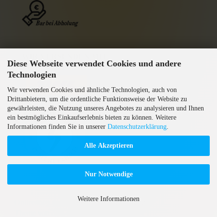
WIR VERSENDEN MIT
Diese Webseite verwendet Cookies und andere
GEPRÜFTE AGB
Technologien
Wir verwenden Cookies und ähnliche Technologien, auch von
Drittanbietern, um die ordentliche Funktionsweise der Website zu
gewährleisten, die Nutzung unseres Angebotes zu analysieren und Ihnen
ein bestmögliches Einkaufserlebnis bieten zu können. Weitere
Informationen finden Sie in unserer
Datenschutzerklärung
.
Alle Akzeptieren
Nur Notwendige
Weitere Informationen
Onlineshop erstellen
mit Gambio.de © 2026
Theme von
data-blue.de