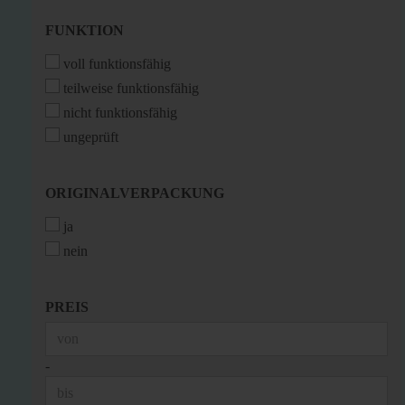
FUNKTION
FUNKTION
voll funktionsfähig
teilweise funktionsfähig
nicht funktionsfähig
ungeprüft
ORIGINALVERPACKUNG
ORIGINALVERPACKUNG
ja
nein
PREIS
PREIS
Preis bis
-