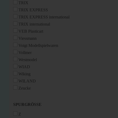
TRIX
TRIX EXPRESS
TRIX EXPRESS international
TRIX international
VEB Plasticart
Viessmann
Voigt Modellspielwaren
Vollmer
Westmodel
WIAD
Wiking
WILAND
Zeucke
SPURGRÖSSE
SPURGRÖSSE
Z