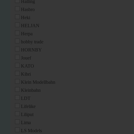
Halling
Hasbro
Heki
HELJAN
Herpa
hobby trade
HORNBY
Jouef
KATO
Kibri
Klein Modellbahn
Kleinbahn
LDT
Lifelike
Liliput
Lima
LS Models