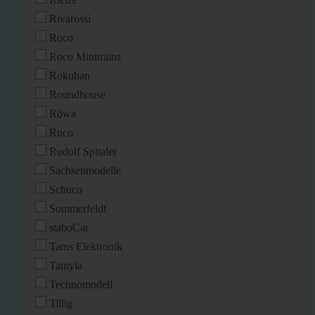
Rivarossi
Roco
Roco Minitrains
Rokuhan
Roundhouse
Röwa
Ruco
Rudolf Spitaler
Sachsenmodelle
Schuco
Sommerfeldt
staboCar
Tams Elektronik
Tamyia
Technomodell
Tillig