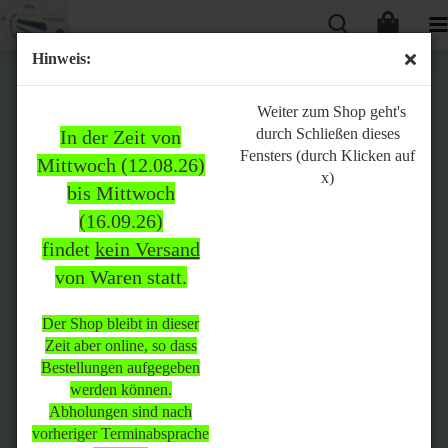
Hinweis:
Bitte
Weiter zum Shop geht's
durch Schließen dieses
In der Zeit von
beachten:
Fensters (durch Klicken auf
Mittwoch (12.08.26)
x)
bis Mittwoch
(16.09.26)
In der Zeit von Mittwoch
findet
kein Versand
(12.08.26) bis Mittwoch
von Waren statt.
(16.09.26)
findet
kein Versand
von Waren
statt.
Der Shop bleibt in dieser
Zeit aber online, so dass
Der Shop bleibt in dieser Zeit
Bestellungen aufgegeben
aber online, so dass
werden können.
Bestellungen aufgegeben
Abholungen sind nach
werden können.
vorheriger Terminabsprache