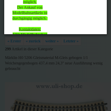
Abholungen sind nach
möglich,
vorheriger Terminabsprache
Der Ankauf von
möglich,
Modellbahnartikeln ist
Der Ankauf von
durchgängig möglich.
Modellbahnartikeln ist
durchgängig möglich.
Kontaktdaten:
Uli’s Modellbahnshop
Tel.: 0711/8178967
« Erster
« zurück
weiter »
Letzter »
Mobil: 0151/46706310
299
Artikel in dieser Kategorie
EMail:
uu.schneider@t-
online.de
Märklin H0 5206 Gleismaterial M-Gleis gebogen 1/1
Weichengegenbogen 437,4 mm 24,3° neue Ausführung wenig
Ihr Uli's Modellbahnshop-
gebraucht
Team
Uta und Uli Schneider
Stephan Früh