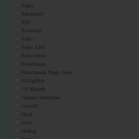
Egger
Electrotren
ESU
Evemodel
Faller
Faller AMS
Faller Hitcar
Fleischmann
Fleischmann Magic Train
FUGgERth
GT Modelli
Günther Modellbau
Gützold
Hack
HAG
Halling