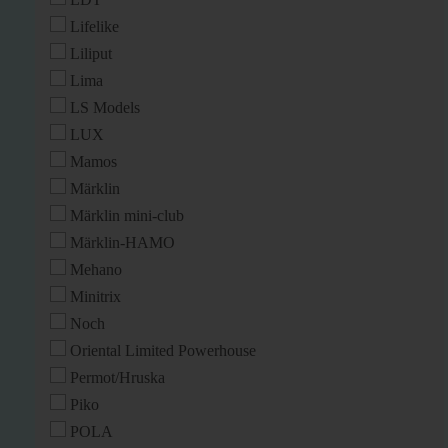
Lifelike
Liliput
Lima
LS Models
LUX
Mamos
Märklin
Märklin mini-club
Märklin-HAMO
Mehano
Minitrix
Noch
Oriental Limited Powerhouse
Permot/Hruska
Piko
POLA