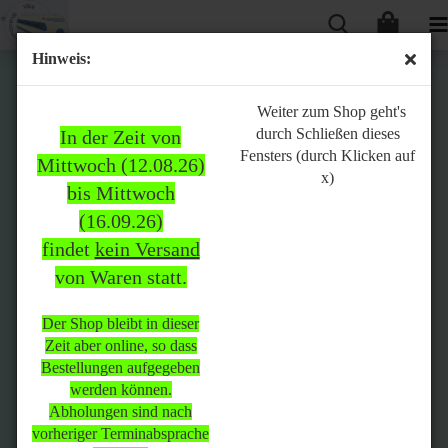
Hinweis:
Bitte
Weiter zum Shop geht's
durch Schließen dieses
In der Zeit von
beachten:
Fensters (durch Klicken auf
Mittwoch (12.08.26)
x)
bis Mittwoch
(16.09.26)
In der Zeit von Mittwoch
findet
kein Versand
(12.08.26) bis Mittwoch
von Waren statt.
(16.09.26)
findet
kein Versand
von Waren
statt.
Der Shop bleibt in dieser
Zeit aber online, so dass
Der Shop bleibt in dieser Zeit
Bestellungen aufgegeben
aber online, so dass
werden können.
Bestellungen aufgegeben
Abholungen sind nach
werden können.
vorheriger Terminabsprache