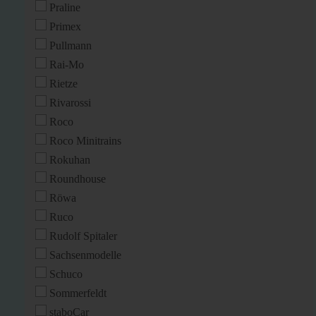
Praline
Primex
Pullmann
Rai-Mo
Rietze
Rivarossi
Roco
Roco Minitrains
Rokuhan
Roundhouse
Röwa
Ruco
Rudolf Spitaler
Sachsenmodelle
Schuco
Sommerfeldt
staboCar