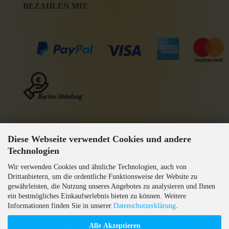
BEZAHLEN MI
T
WIR VERSENDEN MIT
Diese Webseite verwendet Cookies und andere
GEPRÜFTE AGB
Technologien
Wir verwenden Cookies und ähnliche Technologien, auch von
Drittanbietern, um die ordentliche Funktionsweise der Website zu
gewährleisten, die Nutzung unseres Angebotes zu analysieren und Ihnen
ein bestmögliches Einkaufserlebnis bieten zu können. Weitere
Informationen finden Sie in unserer
Datenschutzerklärung
.
Alle Akzeptieren