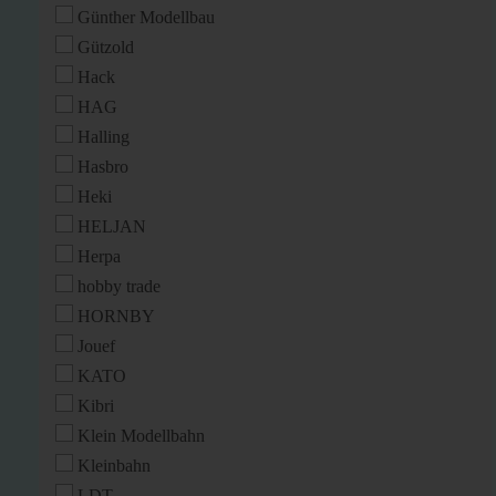
Günther Modellbau
Gützold
Hack
HAG
Halling
Hasbro
Heki
HELJAN
Herpa
hobby trade
HORNBY
Jouef
KATO
Kibri
Klein Modellbahn
Kleinbahn
LDT