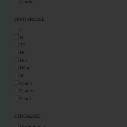
Zeucke
SPURGRÖSSE
SPURGRÖSSE
Z
N
TT
H0
H0e
H0m
00
Spur 0
Spur 0e
Spur 1
STROMART
STROMART
Wechselstrom