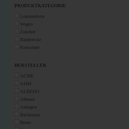
PRODUKTKATEGORIE
PRODUKTKATEGORIE
Lokomotiven
Wagen
Zubehör
Bastlerecke
Konvolute
HERSTELLER
HERSTELLER
ACME
AHM
ALBEDO
Athearn
Auhagen
Bachmann
Bemo