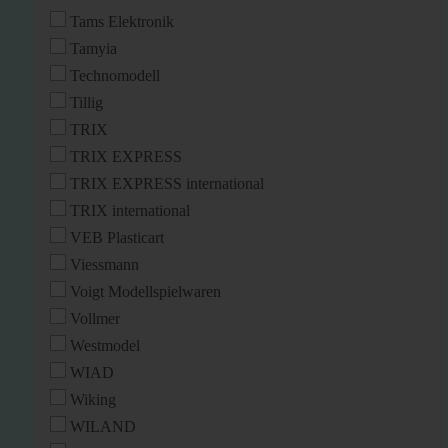
Tams Elektronik
Tamyia
Technomodell
Tillig
TRIX
TRIX EXPRESS
TRIX EXPRESS international
TRIX international
VEB Plasticart
Viessmann
Voigt Modellspielwaren
Vollmer
Westmodel
WIAD
Wiking
WILAND