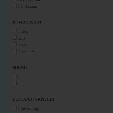
Gleichstrom
BETRIEBSART
BETRIEBSART
analog
delta
digital
digital mfx
SOUND
SOUND
ja
nein
ZUSTAND
ZUSTAND (OPTISCH)
(OPTISCH)
1 (neuwertig)