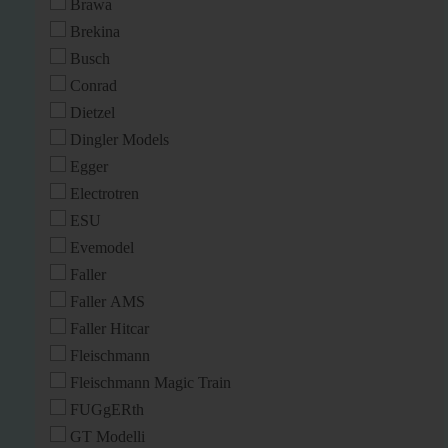
Brawa
Brekina
Busch
Conrad
Dietzel
Dingler Models
Egger
Electrotren
ESU
Evemodel
Faller
Faller AMS
Faller Hitcar
Fleischmann
Fleischmann Magic Train
FUGgERth
GT Modelli