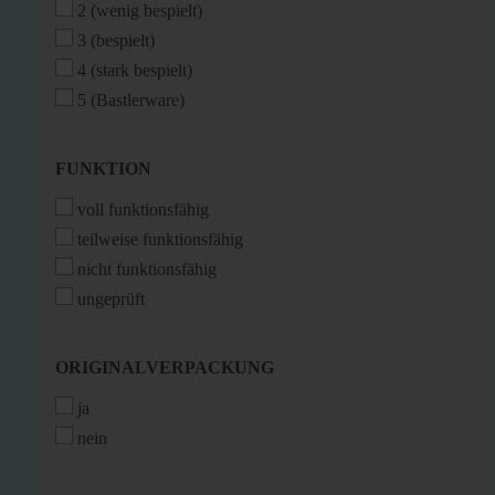
2 (wenig bespielt)
3 (bespielt)
4 (stark bespielt)
5 (Bastlerware)
FUNKTION
FUNKTION
voll funktionsfähig
teilweise funktionsfähig
nicht funktionsfähig
ungeprüft
ORIGINALVERPACKUNG
ORIGINALVERPACKUNG
ja
nein