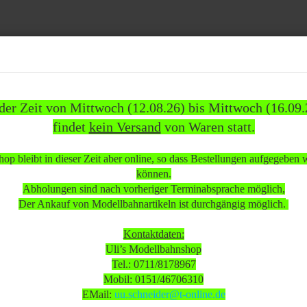
Suche...
 der Zeit von Mittwoch (12.08.26) bis Mittwoch (16.09.
findet
kein Versand
von Waren statt.
1837)
WEITERE
INFOS
KUNDEN
%SAL
op bleibt in dieser Zeit aber online, so dass Bestellungen aufgegeben
»
»
ehör
Literatur
können.
atur Trix Express Katalog H0 1961 wenig bespielt
Abholungen sind nach vorheriger Terminabsprache möglich,
Der Ankauf von Modellbahnartikeln ist durchgängig möglich.
 beachten:
Kontaktdaten:
Uli’s Modellbahnshop
Tel.: 0711/8178967
 Mittwoch (12.08.26) bis Mittwoch (16.09.26)
Mobil: 0151/46706310
sand
von Waren statt.
EMail:
uu.schneider@t-online.de