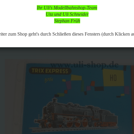
 in dieser Zeit aber online, so dass Bestellungen aufgegeben werden k
Ihr Uli's Modellbahnshop-Team
d nach vorheriger Terminabsprache möglich,
Uta und Uli Schneider
 Modellbahnartikeln ist durchgängig möglich.
Stephan Früh
117
Artikel in dieser Kategorie
 zurück
weiter »
Letzter »
er zum Shop geht's durch Schließen dieses Fensters (durch Klicken a