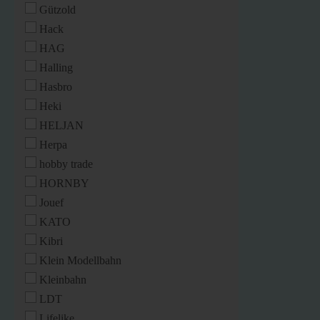
Gützold
Hack
HAG
Halling
Hasbro
Heki
HELJAN
Herpa
hobby trade
HORNBY
Jouef
KATO
Kibri
Klein Modellbahn
Kleinbahn
LDT
Lifelike