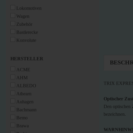
Lokomotiven
Wagen
Zubehör
Bastlerecke
Konvolute
HERSTELLER
HERSTELLER
BESCH
ACME
AHM
TRIX EXPRESS 
ALBEDO
Athearn
Optischer Zus
Auhagen
Den optischen 
Bachmann
bezeichnen.
Bemo
Brawa
WARNHINWE