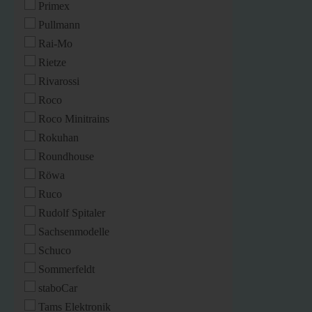
Primex
Pullmann
Rai-Mo
Rietze
Rivarossi
Roco
Roco Minitrains
Rokuhan
Roundhouse
Röwa
Ruco
Rudolf Spitaler
Sachsenmodelle
Schuco
Sommerfeldt
staboCar
Tams Elektronik