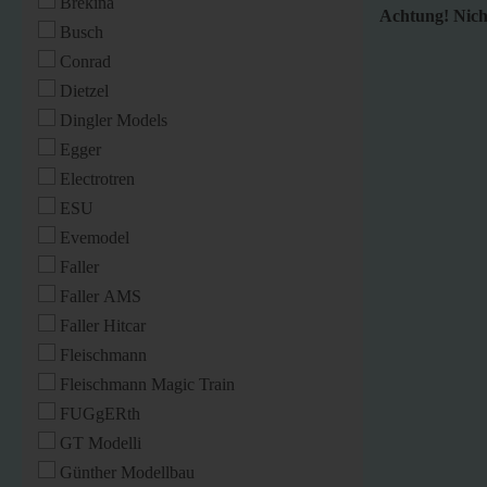
Brekina
Achtung! Nicht
Busch
Conrad
Dietzel
Dingler Models
Egger
Electrotren
ESU
Evemodel
Faller
Faller AMS
Faller Hitcar
Fleischmann
Fleischmann Magic Train
FUGgERth
GT Modelli
Günther Modellbau