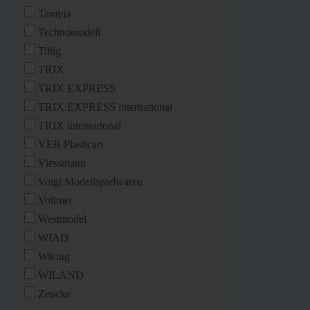
Tamyia
Technomodell
Tillig
TRIX
TRIX EXPRESS
TRIX EXPRESS international
TRIX international
VEB Plasticart
Viessmann
Voigt Modellspielwaren
Vollmer
Westmodel
WIAD
Wiking
WILAND
Zeucke