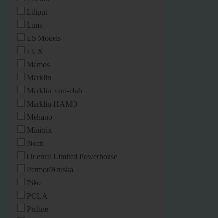
Liliput
Lima
LS Models
LUX
Mamos
Märklin
Märklin mini-club
Märklin-HAMO
Mehano
Minitrix
Noch
Oriental Limited Powerhouse
Permot/Hruska
Piko
POLA
Praline