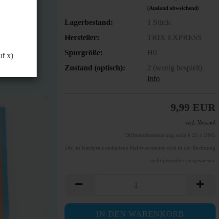
önnen.
(Ausland abweichend)
Lagerbestand:
1
Stück
Hersteller:
TRIX EXPRESS
Spurgröße:
H0
uf x)
Zustand (optisch):
2 (wenig bespielt)
Info
9,99 EUR
zzgl. Versand
Differenzbesteuerung nach § 25 a UStG
Die im Kaufpreis enthaltene Mehrwertsteuer wird in der Rechnung
nicht gesondert ausgewiesen.