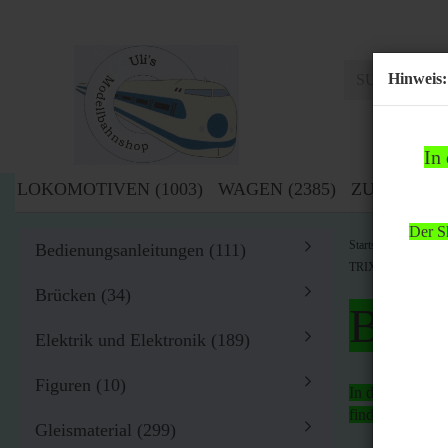
Hinweis:
In
LOKOMOTIVEN (1003)
WAGEN (2385)
ZUBEHÖR (
Der Sh
»
Startseite
Zub
Bedienungsanleitungen (111)
TRIX EXPRESS Liter
Brücken (34)
Bitte
Elektrik und Elektronik (189)
Figuren (10)
In der Zeit von
findet
kein Ver
Gleismaterial (299)