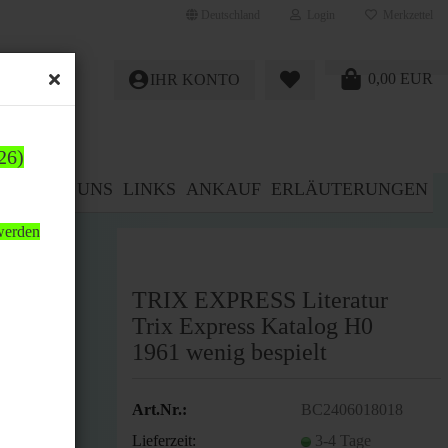
Deutschland
Login
Merkzettel
0,00 EUR
IHR KONTO
26)
E%
ÜBER UNS
LINKS
ANKAUF
ERLÄUTERUNGEN
 werden
TRIX EXPRESS Literatur
Trix Express Katalog H0
1961 wenig bespielt
Art.Nr.:
BC2406018018
Lieferzeit:
3-4 Tage