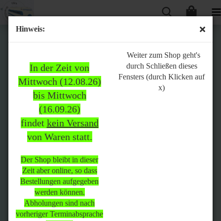
Hinweis:
Bitte
Weiter zum Shop geht's
durch Schließen dieses
In der Zeit von
beachten:
Fensters (durch Klicken auf
Mittwoch (12.08.26)
x)
bis Mittwoch
(16.09.26)
In der Zeit von Mittwoch
findet
kein Versand
(12.08.26) bis Mittwoch
von Waren statt.
(16.09.26)
findet
kein Versand
von Waren
statt.
Der Shop bleibt in dieser
Zeit aber online, so dass
Der Shop bleibt in dieser Zeit
Bestellungen aufgegeben
aber online, so dass
werden können.
Bestellungen aufgegeben
Abholungen sind nach
werden können.
vorheriger Terminabsprache