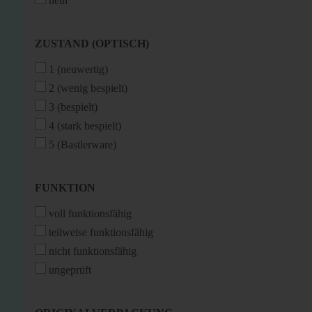
nein
ZUSTAND
ZUSTAND (OPTISCH)
(OPTISCH)
1 (neuwertig)
2 (wenig bespielt)
3 (bespielt)
4 (stark bespielt)
5 (Bastlerware)
FUNKTION
FUNKTION
voll funktionsfähig
teilweise funktionsfähig
nicht funktionsfähig
ungeprüft