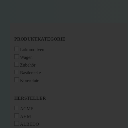
PRODUKTKATEGORIE
PRODUKTKATEGORIE
Lokomotiven
Wagen
Zubehör
Bastlerecke
Konvolute
HERSTELLER
HERSTELLER
ACME
AHM
ALBEDO