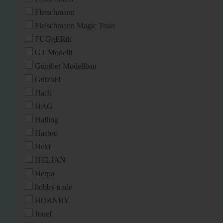
Fleischmann
Fleischmann Magic Train
FUGgERth
GT Modelli
Günther Modellbau
Gützold
Hack
HAG
Halling
Hasbro
Heki
HELJAN
Herpa
hobby trade
HORNBY
Jouef