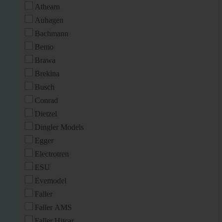
Athearn
Auhagen
Bachmann
Bemo
Brawa
Brekina
Busch
Conrad
Dietzel
Dingler Models
Egger
Electrotren
ESU
Evemodel
Faller
Faller AMS
Faller Hitcar