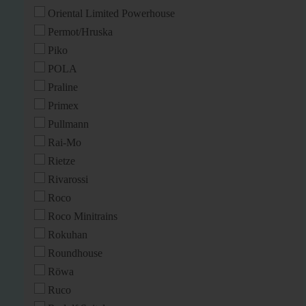
Oriental Limited Powerhouse
Permot/Hruska
Piko
POLA
Praline
Primex
Pullmann
Rai-Mo
Rietze
Rivarossi
Roco
Roco Minitrains
Rokuhan
Roundhouse
Röwa
Ruco