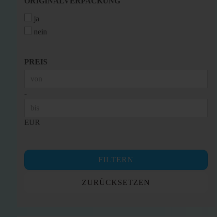
ORIGINALVERPACKUNG
ORIGINALVERPACKUNG
ja
nein
PREIS
PREIS
Preis bis
-
EUR
FILTERN
ZURÜCKSETZEN