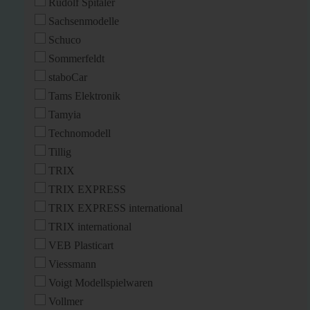
Rudolf Spitaler
Sachsenmodelle
Schuco
Sommerfeldt
staboCar
Tams Elektronik
Tamyia
Technomodell
Tillig
TRIX
TRIX EXPRESS
TRIX EXPRESS international
TRIX international
VEB Plasticart
Viessmann
Voigt Modellspielwaren
Vollmer