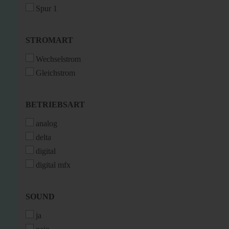
Spur 1
STROMART
STROMART
Wechselstrom
Gleichstrom
BETRIEBSART
BETRIEBSART
analog
delta
digital
digital mfx
SOUND
SOUND
ja